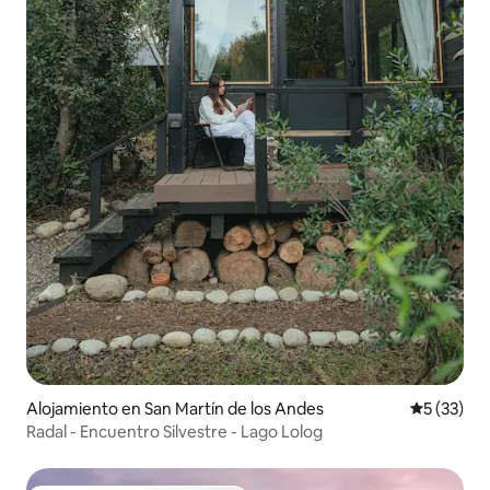
Alojamiento en San Martín de los Andes
Calificaci
5 (33)
Radal - Encuentro Silvestre - Lago Lolog