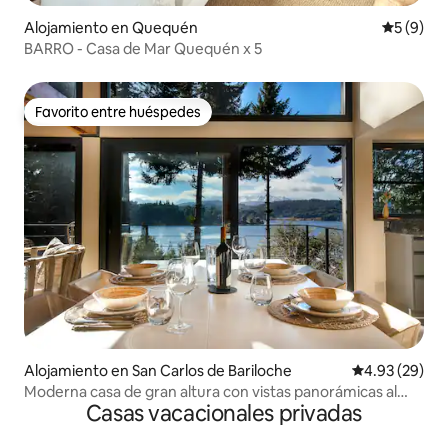
Alojamiento en Quequén
Calificac
5 (9)
BARRO - Casa de Mar Quequén x 5
Favorito entre huéspedes
Favorito entre huéspedes
Alojamiento en San Carlos de Bariloche
Calificación p
4.93 (29)
Moderna casa de gran altura con vistas panorámicas al
Casas vacacionales privadas
lago Moreno