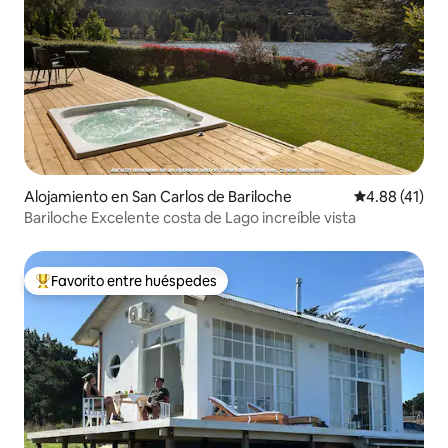
Alojamiento en San Carlos de Bariloche
Calificación 
4.88 (41)
Bariloche Excelente costa de Lago increíble vista
Favorito entre huéspedes
Favorito entre huéspedes preferido