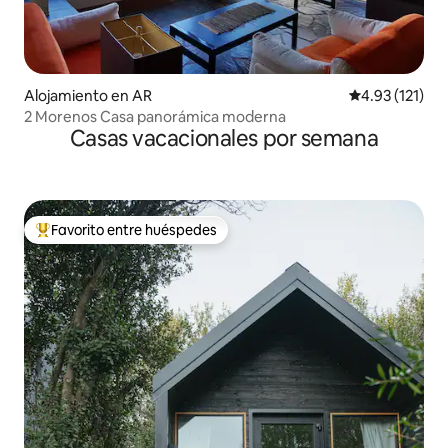
Alojamiento en AR
Calificación p
4.93 (121)
2 Morenos Casa panorámica moderna
Casas vacacionales por semana
Favorito entre huéspedes
Favorito entre huéspedes preferido