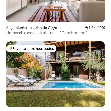
Alojamiento en Luján de Cuyo
Calificación pr
4.94 (100)
• Impecable casa con piscina • ~ "Casa Hornero"
Favorito entre huéspedes
Favorito entre huéspedes preferido