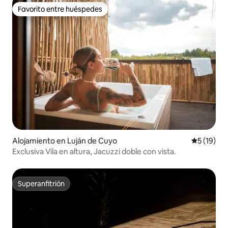
Favorito entre huéspedes
Favorito entre huéspedes
Alojamiento en Luján de Cuyo
Calificaci
5 (19)
Exclusiva Vila en altura, Jacuzzi doble con vista.
Superanfitrión
Superanfitrión