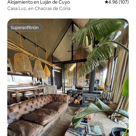
Alojamiento en Luján de Cuyo
Calificación pr
4.96 (107)
Casa Luz, en Chacras de Coria
Superanfitrión
Superanfitrión