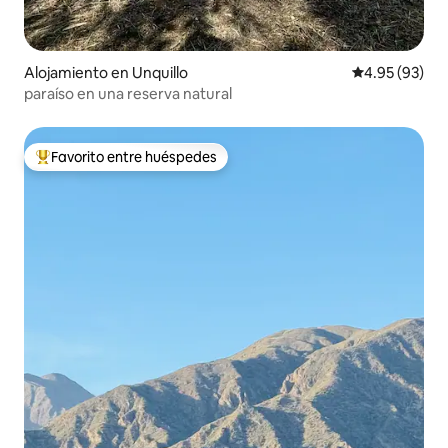
Alojamiento en Unquillo
Calificación p
4.95 (93)
paraíso en una reserva natural
Favorito entre huéspedes
Favorito entre huéspedes preferido