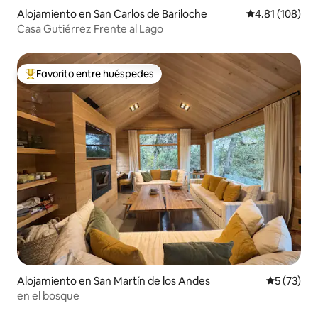
Alojamiento en San Carlos de Bariloche
Calificación p
4.81 (108)
Casa Gutiérrez Frente al Lago
Favorito entre huéspedes
Favorito entre huéspedes preferido
Alojamiento en San Martín de los Andes
Calificaci
5 (73)
en el bosque