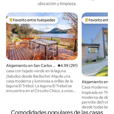
ubicación y limpieza.
Favorito entre huéspedes
Favorito entre
Favorito entre huéspedes preferido
Favorito entre hu
Alojamiento en San Carlos d
Calificación promedio: 4.99 de 5
4.99 (291)
e Bariloche
casa con tejado verde en la laguna
¡Saludos desde Bariloche! Alquila una
casa moderna y luminosa a orillas de la
Alojamiento en Sa
laguna El Trébol. La laguna El Trébol se
ariloche
Casa moderna: golf
encuentra en el Circuito Chico, a unos
Catedral Ski Resor
Inspirada en The V
30 minutos en coche del centro de
moderna de diseño
Bariloche. Cuando te encuentres en el
permite disfrutar 
Circuito Chico, estarás a pocos
desde todas las ha
kilómetros de lugares de increíble
Comodidades populares de las casas
está bien situada