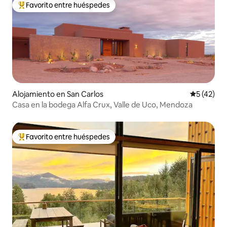
Favorito entre huéspedes
Favorito entre huéspedes preferido
Alojamiento en San Carlos
Calificaci
5 (42)
Casa en la bodega Alfa Crux, Valle de Uco, Mendoza
Favorito entre huéspedes
Favorito entre huéspedes preferido