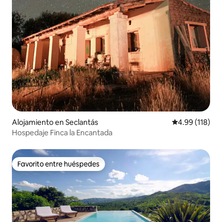
Alojamiento en Seclantás
Calificación p
4.99 (118)
Hospedaje Finca la Encantada
Favorito entre huéspedes
Favorito entre huéspedes