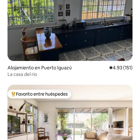
Alojamiento en Puerto Iguazú
Calificación p
4.93 (151)
La casa del rio
Favorito entre huéspedes
Favorito entre huéspedes preferido