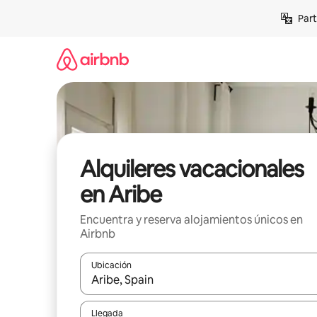
Omite
Part
el
contenido
Alquileres vacacionales
en Aribe
Encuentra y reserva alojamientos únicos en
Airbnb
Ubicación
Cuando los resultados estén disponibles, navega co
Llegada