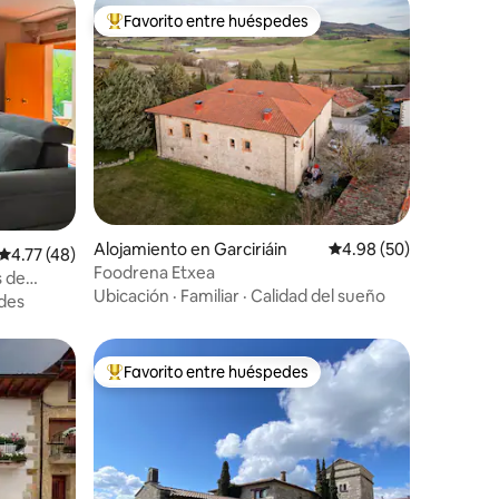
Favorito entre huéspedes
Favorito entre huéspedes preferido
Alojamiento en Garciriáin
Calificación promedio:
4.98 (50)
Calificación promedio: 4.77 de 5, 48 reseñas
4.77 (48)
Foodrena Etxea
Ubicación
·
Familiar
·
Calidad del sueño
des
Favorito entre huéspedes
Favorito entre huéspedes preferido