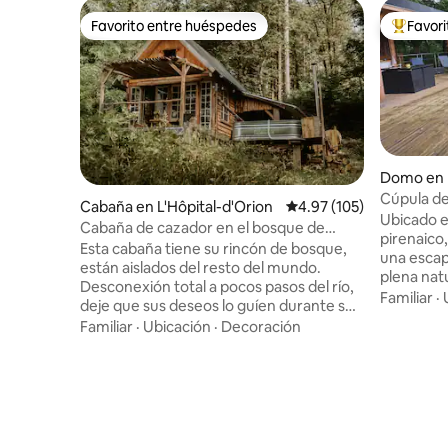
Favorito entre huéspedes
Favor
Favorito entre huéspedes
Favorito
Domo en 
Cúpula de
Cabaña en L'Hôpital-d'Orion
Calificación promedio: 
4.97 (105)
Ubicado e
Cabaña de cazador en el bosque de
pirenaico
Salies-de-Béarn
Esta cabaña tiene su rincón de bosque,
una escap
están aislados del resto del mundo.
plena nat
Desconexión total a pocos pasos del río,
única com
Familiar
·
deje que sus deseos lo guíen durante su
un jacuzzi
estadía. La cabaña consta de un
Familiar
·
Ubicación
·
Decoración
y unas vi
dormitorio en el piso de arriba con una
naturaleza
cama, y en la planta baja hay una
ideal para
habitación que da a una terraza que le
también o
permite acceder directamente a su baño
de ocio, e
nórdico. La ducha está afuera, bajo un
contempl
tipi de bambú. Cesta de comida (30 € por
de paz pa