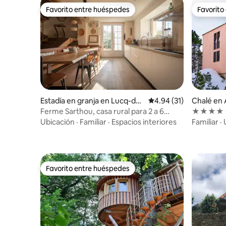
Favorito entre huéspedes
Favorito
Favorito entre huéspedes
Favorito
Estadía en granja en Lucq-de-
Calificación promedio:
4.94 (31)
Chalé en 
Béarn
Ferme Sarthou, casa rural para 2 a 6
★★★★ CH
personas con piscina
SAUNA
Ubicación
·
Familiar
·
Espacios interiores
Familiar
·
Favorito entre huéspedes
Favorito entre huéspedes