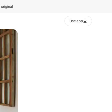
 original
Use app
o o desliza el dedo.