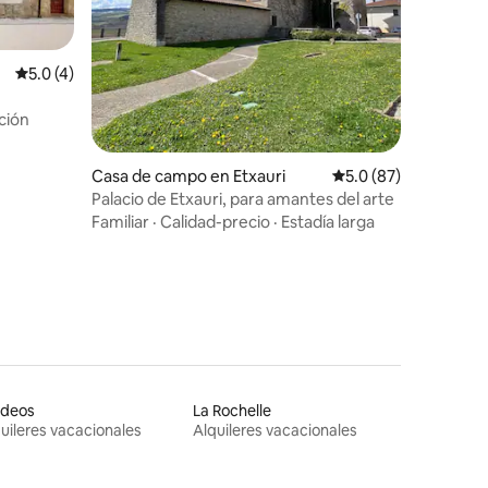
Calificación promedio: 5.0 de 5, 4 reseñas
5.0 (4)
ción
Casa de campo en Etxauri
Calificación promedio
5.0 (87)
Palacio de Etxauri, para amantes del arte
Familiar
·
Calidad-precio
·
Estadía larga
rdeos
La Rochelle
uileres vacacionales
Alquileres vacacionales