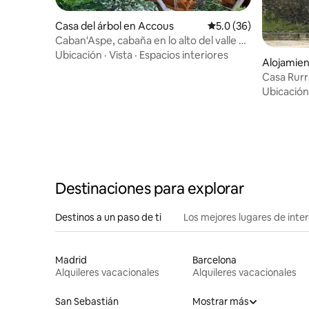
Casa del árbol en Accous
Calificación promedio
5.0 (36)
Caban'Aspe, cabaña en lo alto del valle de
Aspe
Ubicación
·
Vista
·
Espacios interiores
Alojamien
Aezkoa
Casa Rurr
Irati
Ubicación
Destinaciones para explorar
Destinos a un paso de ti
Los mejores lugares de int
Madrid
Barcelona
Alquileres vacacionales
Alquileres vacacionales
San Sebastián
Mostrar más