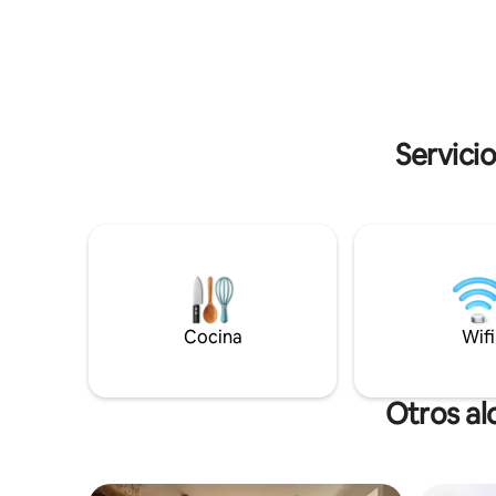
persona) o tabla de embutidos y queso
y la auten
(24 €) disponibles por la noche (pedido
con 48 horas de anticipación)
Servici
Cocina
Wifi
Otros al