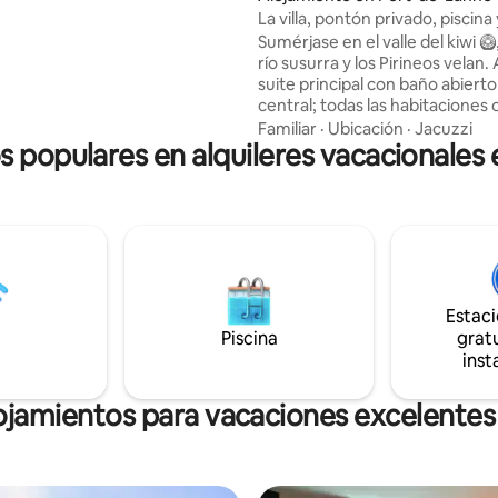
La villa, pontón privado, piscina 
ticidad.
Sumérjase en el valle del kiwi 🥝, Donde e
río susurra y los Pirineos velan.
suite principal con baño abiert
central; todas las habitaciones
vistas impresionantes. Un muel
Familiar
·
Ubicación
·
Jacuzzi
os populares en alquileres vacacionales 
privado, al que los propietarios
embarcaciones pueden acceder
del varadero cercano, una pisci
jacuzzi, paddle, kayak, pesca, par
paseos en bicicleta a lo largo de l
del río le invitan a disfrutar de 
estancia bohemia, acogedora y
en medio de la naturaleza y del 
Estac
Piscina
gratu
inst
ojamientos para vacaciones excelentes