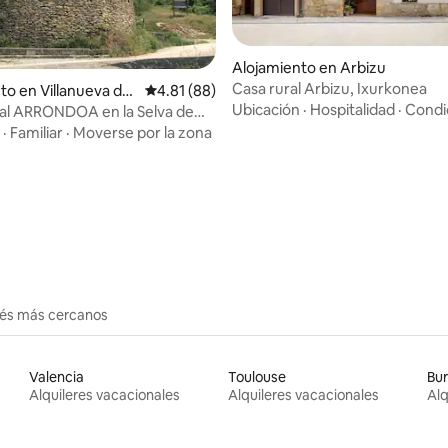
: 5.0 de 5, 36 reseñas
Alojamiento en Arbizu
Casa rural Arbizu, Ixurkonea
to en Villanueva de
Calificación promedio: 4.81 de 5, 88 reseñas
4.81 (88)
Ubicación
·
Hospitalidad
·
Condi
al ARRONDOA en la Selva de
·
Familiar
·
Moverse por la zona
erés más cercanos
Valencia
Toulouse
Bu
Alquileres vacacionales
Alquileres vacacionales
Alq