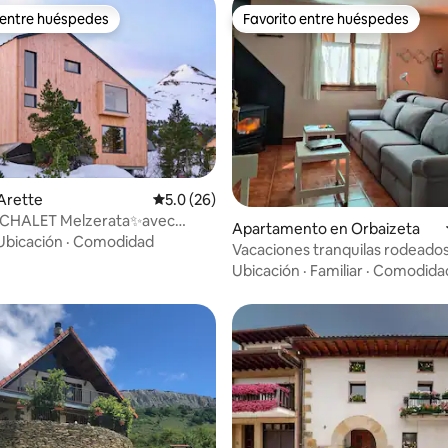
 entre huéspedes
Favorito entre huéspedes
 entre huéspedes
Favorito entre huéspedes
 4.94 de 5, 31 reseñas
Arette
Calificación promedio: 5.0 de 5, 26 reseñas
5.0 (26)
ALET Melzerata✨avec
Apartamento en Orbaizeta
Ubicación
·
Comodidad
Vacaciones tranquilas rodeados de
naturaleza
Ubicación
·
Familiar
·
Comodida