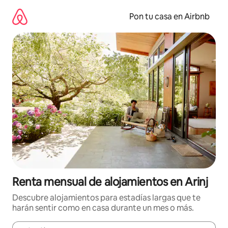
Omite
el
Pon tu casa en Airbnb
contenido
Renta mensual de alojamientos en Arinj
Descubre alojamientos para estadías largas que te
harán sentir como en casa durante un mes o más.