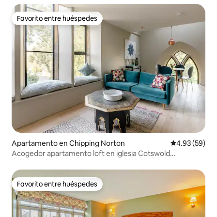
Favorito entre huéspedes
Favorito entre huéspedes
Apartamento en Chipping Norton
Calificación p
4.93 (59)
Acogedor apartamento loft en iglesia Cotswold
convertida
Favorito entre huéspedes
Favorito entre huéspedes