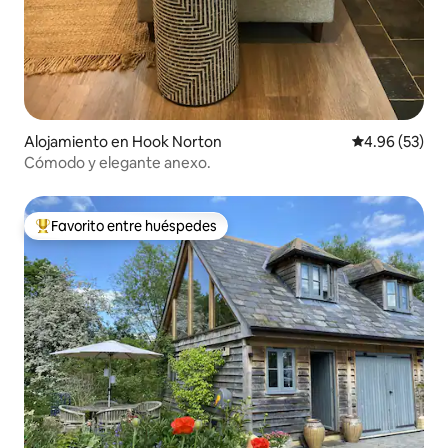
Alojamiento en Hook Norton
Calificación p
4.96 (53)
Cómodo y elegante anexo.
Favorito entre huéspedes
Favorito entre huéspedes preferido