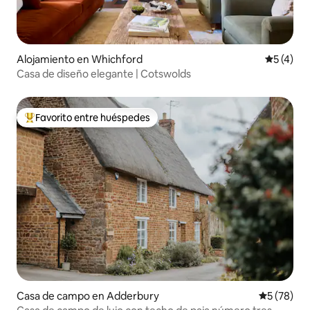
Alojamiento en Whichford
Calificac
5 (4)
Casa de diseño elegante | Cotswolds
Favorito entre huéspedes
Favorito entre huéspedes preferido
Casa de campo en Adderbury
Calificaci
5 (78)