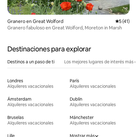
Granero en Great Wolford
Calificaci
5 (41)
Granero fabuloso en Great Wolford, Moreton in Marsh
Destinaciones para explorar
Destinos a un paso de ti
Los mejores lugares de interés más 
Londres
París
Alquileres vacacionales
Alquileres vacacionales
Ámsterdam
Dublín
Alquileres vacacionales
Alquileres vacacionales
Bruselas
Mánchester
Alquileres vacacionales
Alquileres vacacionales
Lille
Mostrar más