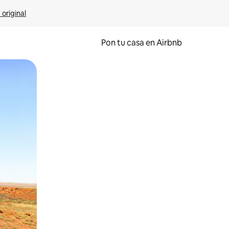
 original
Pon tu casa en Airbnb
o o desliza el dedo.