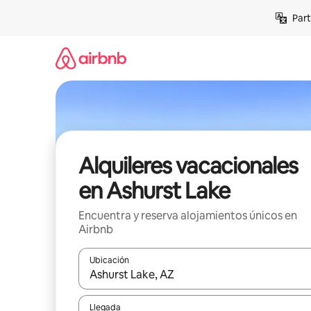
Omite
Part
el
contenido
Alquileres vacacionales
en Ashurst Lake
Encuentra y reserva alojamientos únicos en
Airbnb
Ubicación
Cuando los resultados estén disponibles, navega co
Llegada