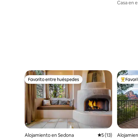
2026
Casa en e
de ocio al 
Favorito entre huéspedes
Favor
Favorito entre huéspedes
Favorito
Alojamiento en Sedona
Calificación promed
5 (13)
Alojamie