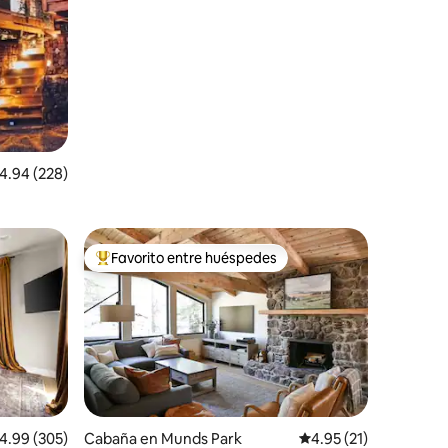
alificación promedio: 4.94 de 5, 228 reseñas
4.94 (228)
Favorito entre huéspedes
rido
Favorito entre huéspedes preferido
alificación promedio: 4.99 de 5, 305 reseñas
4.99 (305)
Cabaña en Munds Park
Calificación promedio:
4.95 (21)