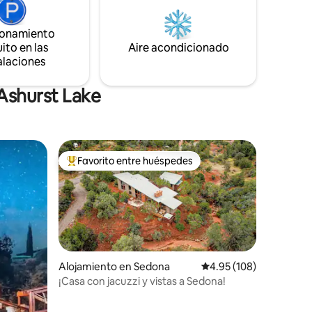
tu «simplystay». Síguenos en @
5 horas de
simplystayframe Dos plantas separadas.
amiento
Escaleras exteriores solo entre el
ionamiento
in» está
salón/loft y el dormitorio de abajo. NO SE
ito en las
Aire acondicionado
ADMITEN MASCOTAS.
alaciones
Ashurst Lake
Favorito entre huéspedes
rido
Favorito entre huéspedes preferido
Alojamiento en Sedona
Calificación promedio: 
4.95 (108)
¡Casa con jacuzzi y vistas a Sedona!