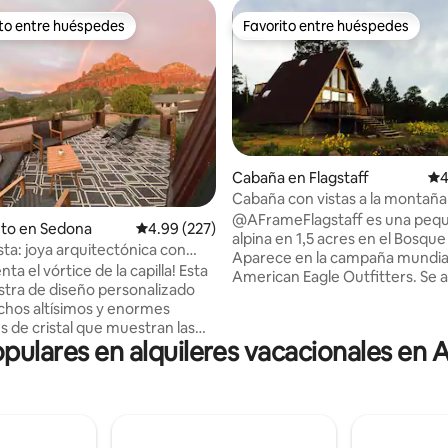
ito entre huéspedes
Favorito entre huéspedes
 entre huéspedes preferido
Favorito entre huéspedes
4.94 de 5, 767 reseñas
Cabaña en Flagstaff
Ca
4
Cabaña con vistas a la montaña
bosque nacional
@AFrameFlagstaff es una peq
nto en Sedona
Calificación promedio: 4.99 de 5, 227 reseñas
4.99 (227)
alpina en 1,5 acres en el Bosque
sta: joya arquitectónica con
Aparece en la campaña mundia
gicas
ta el vórtice de la capilla! Esta
American Eagle Outfitters. Se 
tra de diseño personalizado
perros. Aire acondicionado. C
chos altísimos y enormes
glamuroso épico y observación
s de cristal que muestran las
estrellas. A 10 minutos del cent
opulares en alquileres vacacionales en 
espirituales de Red Rock de
histórico/Ruta 66. A 15 minutos
Recientemente remodelada, la
Walnut Canyon, Sunset Crater, 
de 3 dormitorios/3 baños
parques nacionales de Wupatki
n una espectacular sala de
Snowbowl. A 30 minutos de Me
ina de chef, comedor, oficina y
Crater y Sedona. A 90 minutos 
ticas suites principales. Una se
Cañón, Horseshoe Bend, Ante