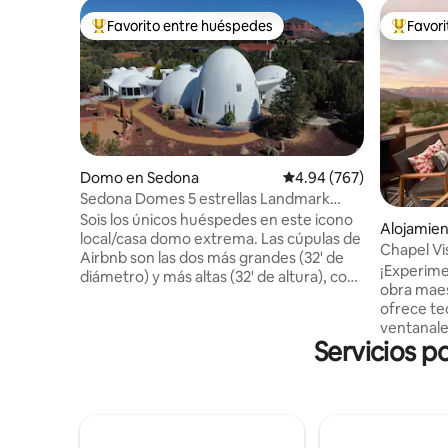
Favorito entre huéspedes
Favor
Favorito entre huéspedes preferido
Favorito
Domo en Sedona
Calificación promedio: 
4.94 (767)
Sedona Domes 5 estrellas Landmark
Extreme Home - Xanadu
Sois los únicos huéspedes en este icono
Alojamie
local/casa domo extrema. Las cúpulas de
Chapel Vi
Airbnb son las dos más grandes (32' de
vistas má
¡Experimen
diámetro) y más altas (32' de altura), con
obra maes
un total de más de 2000 pies cuadrados.
ofrece te
En el anillo de columnas de piedra,
ventanale
camina por el laberinto, observa el
Servicios p
montañas 
amanecer y la puesta de sol. Relájate en
Sedona. 
la Gran Cúpula con chimenea, sofás
escapada 
hundidos y piano de cola. Descansa bien
cuenta co
dentro de paredes de 8 pulgadas de
estar, coc
grosor, en la habitación de invitados con
dos román
baño privado o sube por las escaleras de