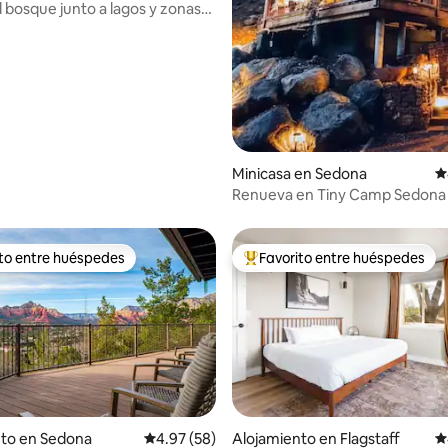
l bosque junto a lagos y zonas
aire libre
Minicasa en Sedona
C
Renueva en Tiny Camp Sedona
ito entre huéspedes
Favorito entre huéspedes
 entre huéspedes preferido
Favorito entre huéspedes prefe
io: 5 de 5, 13 reseñas
nto en Sedona
Calificación promedio: 4.97 de 5, 58 reseñas
4.97 (58)
Alojamiento en Flagstaff
C