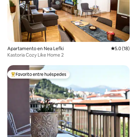
Apartamento en Nea Lefki
Calificación
5.0 (18)
Kastoria Cozy Like Home 2
Favorito entre huéspedes
Favorito entre huéspedes preferido