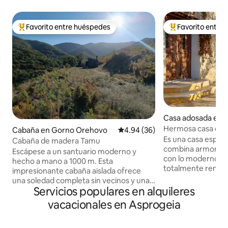
Favorito entre huéspedes
Favorito entre
Favorito entre huéspedes preferido
Favorito entre hu
Casa adosada en K
Hermosa casa con j
Cabaña en Gorno Orehovo
Calificación promedio: 4.94 de 
4.94 (36)
increíbles al lago
Es una casa especi
Cabaña de madera Tamu
combina armoniosa
Escápese a un santuario moderno y
con lo moderno. S
hecho a mano a 1000 m. Esta
totalmente renovad
impresionante cabaña aislada ofrece
de una casa tradic
una soledad completa sin vecinos y unas
hermoso jardín y u
Servicios populares en alquileres
impresionantes vistas panorámicas a las
panorámica del lago. Cuenta con 
montañas, perfectas para el romance, el
vacacionales en Asprogeia
las comodidades m
amor y la meditación serena. Las
autónoma, aire ac
enormes ventanas inundan el espacio de
televisión intelige