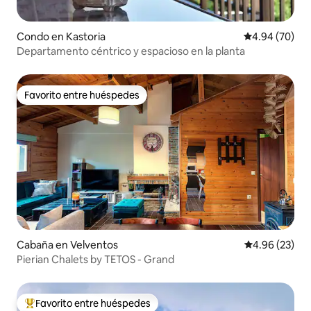
Condo en Kastoria
Calificación p
4.94 (70)
Departamento céntrico y espacioso en la planta
Favorito entre huéspedes
Favorito entre huéspedes
Cabaña en Velventos
Calificación p
4.96 (23)
Pierian Chalets by TETOS - Grand
Favorito entre huéspedes
Favorito entre huéspedes preferido