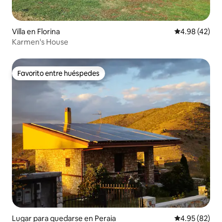
Villa en Florina
Calificación 
4.98 (42)
Karmen's House
Favorito entre huéspedes
Favorito entre huéspedes
Lugar para quedarse en Peraia
Calificación p
4.95 (82)