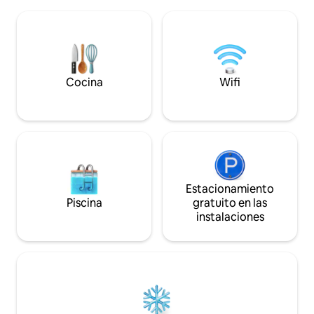
sol y enmarcan unas vistas
totalmente equipa
espectaculares del amanecer sobre los
anatómico para un
picos. Relájese junto a la estufa de leña y
cómodo. Se encuen
la bañera de hidromasaje solar privada, a
antiguo de Kastoria
solo 15 minutos del centro de la ciudad.
pocos minutos del
Despiértate con el aire limpio de la
montaña, la vida silvestre y un sinfín de
Cocina
Wifi
rutas de senderismo justo al lado de tu
puerta.
Estacionamiento
Piscina
gratuito en las
instalaciones