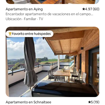
Apartamento en Aying
Calificación p
4.97 (60)
Encantador apartamento de vacaciones en el campo
cerca de Múnich
Ubicación
·
Familiar
·
TV
Favorito entre huéspedes
Favorito entre huéspedes preferido
Apartamento en Schnaitsee
Calificaci
5 (19)