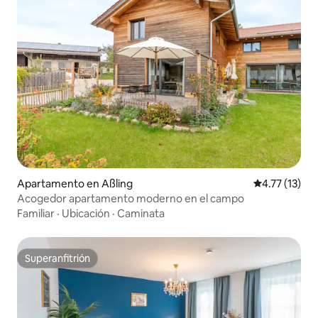
Apartamento en Aßling
Calificación 
4.77 (13)
Acogedor apartamento moderno en el campo
Familiar
·
Ubicación
·
Caminata
Superanfitrión
Superanfitrión