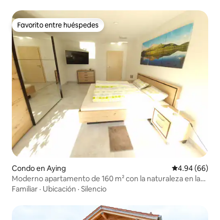
Favorito entre huéspedes
Favorito entre huéspedes
Condo en Aying
Calificación p
4.94 (66)
Moderno apartamento de 160 m² con la naturaleza en la
puerta
Familiar
·
Ubicación
·
Silencio