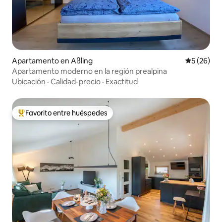
Apartamento en Aßling
Calificaci
5 (26)
Apartamento moderno en la región prealpina
Ubicación
·
Calidad-precio
·
Exactitud
Favorito entre huéspedes
Favorito entre huéspedes preferido