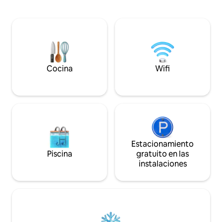
alimentos orgánicos - todo a poca
de baño y recorrido
distancia A 12 minutos en tren de la
río Eno ofrecen gr
estación de Grafing a la estación este de
excursión y recre
Múnich. Y tren a Múnich desde Grafing
mascotas. Costes adicionales a pagar en
Stadt. Un buen lugar para trabajar,
el alojamiento: - Le
relajarse, hacer excursiones a las
Limpieza final úni
montañas, feria...
Cocina
Wifi
Estacionamiento
Piscina
gratuito en las
instalaciones