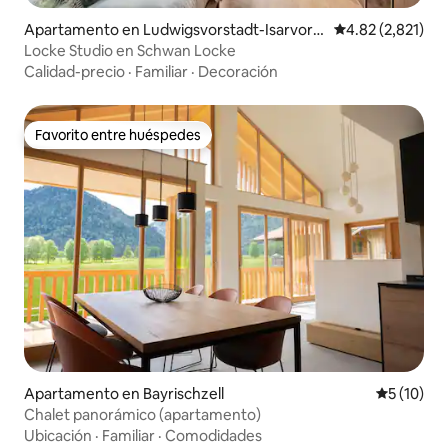
Apartamento en Ludwigsvorstadt-Isarvorst
Calificación pro
4.82 (2,821)
adt
Locke Studio en Schwan Locke
Calidad-precio
·
Familiar
·
Decoración
Favorito entre huéspedes
Favorito entre huéspedes
Apartamento en Bayrischzell
Calificaci
5 (10)
Chalet panorámico (apartamento)
Ubicación
·
Familiar
·
Comodidades