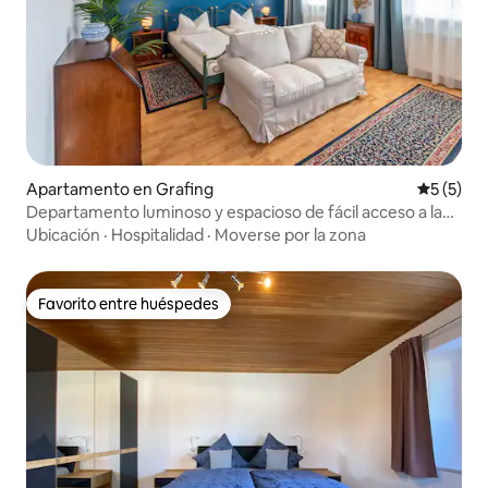
Apartamento en Grafing
Calificac
5 (5)
Departamento luminoso y espacioso de fácil acceso a la
calle del tren
Ubicación
·
Hospitalidad
·
Moverse por la zona
Favorito entre huéspedes
Favorito entre huéspedes