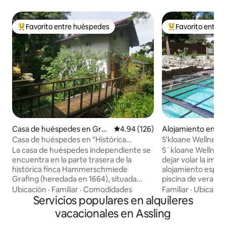
Favorito entre huéspedes
Favorito entre
Favorito entre huéspedes preferido
Favorito entre hu
Casa de huéspedes en Grafi
Calificación promedio: 4.94 de 5
4.94 (126)
Alojamiento en Ro
ng
Casa de huéspedes en "Histórica
S'kloane Wellness
herrería Grafing"
La casa de huéspedes independiente se
S´kloane Wellness
encuentra en la parte trasera de la
dejar volar la imag
histórica finca Hammerschmiede
alojamiento espaci
Grafing (heredada en 1664), situada
piscina de verano
junto al arroyo Urtel. Lejos del tráfico,
sauna de jardín para rela
Ubicación
·
Familiar
·
Comodidades
Familiar
·
Ubicació
rodeado de prados y, sin embargo, a solo
Servicios populares en alquileres
vacaciones privad
1 km de la bulliciosa plaza del mercado.
mucho amor en 2023. Los Alpes b
vacacionales en Assling
Supermercado, panadería, tienda de
el lago Chiemsee, 