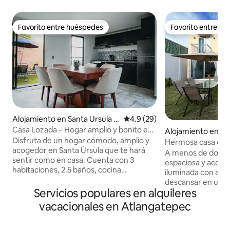
Favorito entre huéspedes
Favorito entre h
Favorito entre huéspedes
Favorito entre h
Alojamiento en Santa Ursula Zi
Calificación promedio: 4.9 de 
4.9 (29)
matepec
Casa Lozada – Hogar amplio y bonito en
Alojamiento en Sa
Apizaco
Disfruta de un hogar cómodo, amplio y
Atlihuetzia
Hermosa casa con 
acogedor en Santa Úrsula que te hará
A menos de dos ho
sentir como en casa. Cuenta con 3
espaciosa y acoge
habitaciones, 2.5 baños, cocina
iluminada con ampli
equipada, terraza y cochera para 2
descansar en un lu
autos. Ubicación estratégica: a 10 min
Servicios populares en alquileres
y convivir con la f
del centro deportivo de alto
apreciar la majest
vacacionales en Atlangatepec
rendimiento, 10min del centro de
desayunar o asar un
Apizaco, 20 min de Tlaxcala capital 30
incluso jugar volei
min de Huamantla y 25 min del corredor