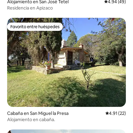
Alojamiento en San José Tetel
Calificación p
4.94 (49)
Residencia en Apizaco
Favorito entre huéspedes
Favorito entre huéspedes
Cabaña en San Miguel la Presa
Calificación 
4.91 (22)
Alojamiento en cabaña.