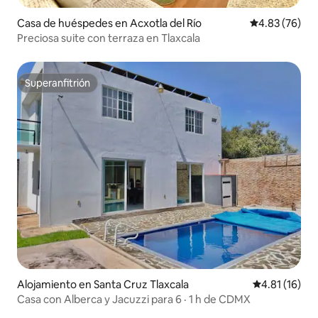
Casa de huéspedes en Acxotla del Río
Calificación p
4.83 (76)
Preciosa suite con terraza en Tlaxcala
Superanfitrión
Superanfitrión
Alojamiento en Santa Cruz Tlaxcala
Calificación 
4.81 (16)
Casa con Alberca y Jacuzzi para 6 · 1 h de CDMX