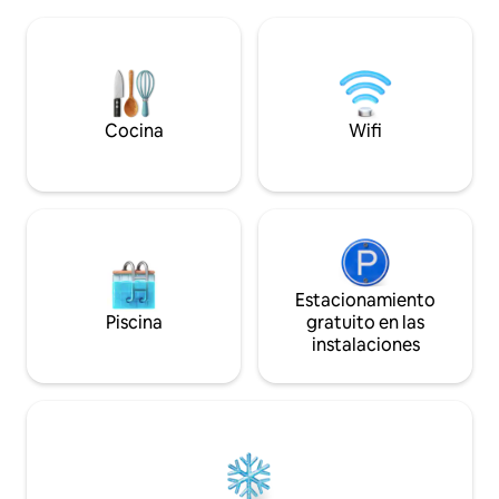
bien, relajarse en 
industrial Con fácil acceso a transporte,
estratégicamente 
supermercados y escuelas. Ideal para
de Tlaxcala y a m
descansar y compartir momentos
atractivos turísti
inolvidables con familia o amigos
de las Luciérnagas
Cocina
Wifi
Estacionamiento
Piscina
gratuito en las
instalaciones