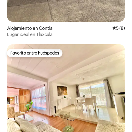
Alojamiento en Contla
Calificac
5 (8)
Lugar ideal en Tlaxcala
Favorito entre huéspedes
Favorito entre huéspedes