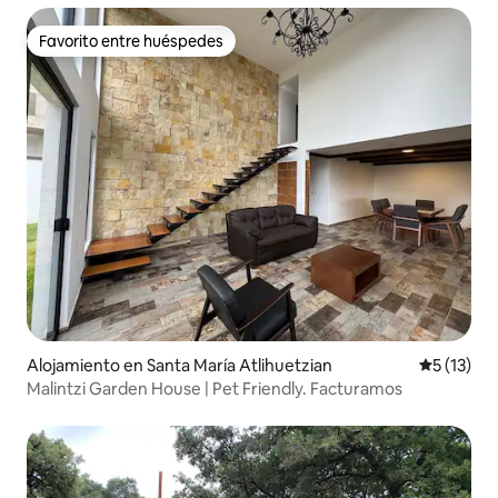
Favorito entre huéspedes
Favorito entre huéspedes
Alojamiento en Santa María Atlihuetzian
Calificaci
5 (13)
Malintzi Garden House | Pet Friendly. Facturamos