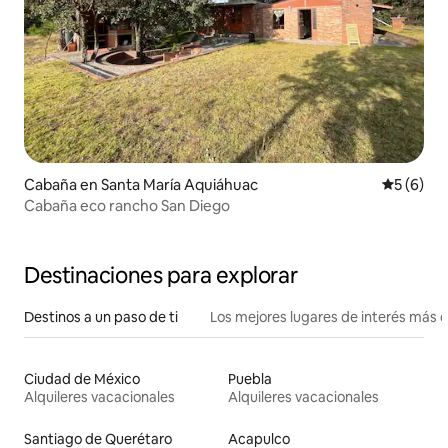
Cabaña en Santa María Aquiáhuac
Calificac
5 (6)
Cabaña eco rancho San Diego
Destinaciones para explorar
Destinos a un paso de ti
Los mejores lugares de interés más 
Ciudad de México
Puebla
Alquileres vacacionales
Alquileres vacacionales
Santiago de Querétaro
Acapulco