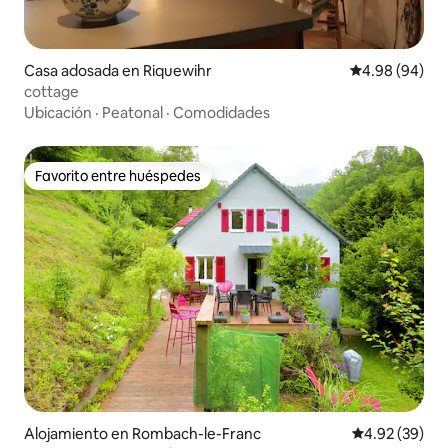
Casa adosada en Riquewihr
Calificación p
4.98 (94)
cottage
Ubicación
·
Peatonal
·
Comodidades
Favorito entre huéspedes
Favorito entre huéspedes
Alojamiento en Rombach-le-Franc
Calificación p
4.92 (39)