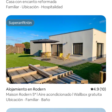
Casa con encanto reformada
Familiar
·
Ubicación
·
Hospitalidad
Superanfitrión
Superanfitrión
Alojamiento en Rodern
Calificación
4.9 (10)
Maison Rodern 5* l Aire acondicionado l Wallbox gratuita
Ubicación
·
Familiar
·
Baño