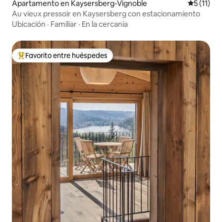
Apartamento en Kaysersberg-Vignoble
Calificaci
5 (11)
Au vieux pressoir en Kaysersberg con estacionamiento
Ubicación
·
Familiar
·
En la cercanía
Favorito entre huéspedes
Favorito entre huéspedes preferido