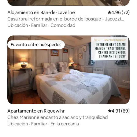
Alojamiento en Ban-de-Laveline
Calificación p
4.96 (72)
Casa rural reformada en el borde del bosque - Jacuzzi
privado
Ubicación
·
Familiar
·
Comodidad
Favorito entre huéspedes
Favorito entre huéspedes
Apartamento en Riquewihr
Calificación 
4.91 (69)
Chez Marianne encanto alsaciano y tranquilidad
Ubicación
·
Familiar
·
En la cercanía