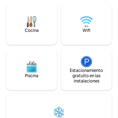
entre Alsacia y lo
con horarios privados), del jardín privado
un radio de 12/50 
y de todo el atractivo de nuestra
actividades deport
hermosa región! Y si le gustan los paseos
o el senderismo🥾, ¡este es el lugar
perfecto!
Cocina
Wifi
Estacionamiento
Piscina
gratuito en las
instalaciones