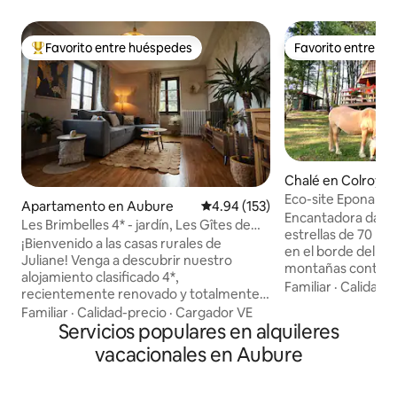
Favorito entre huéspedes
Favorito entre h
Favorito entre huéspedes preferido
Favorito entre h
Chalé en Colroy-l
Eco-site Epona «L
Apartamento en Aubure
Calificación promedio: 4.94 de 5
4.94 (153)
Natural de los Vos
Encantadora dacha
Les Brimbelles 4* - jardín, Les Gîtes de
estrellas de 70 m2
Juliane
¡Bienvenido a las casas rurales de
en el borde del bos
Juliane! Venga a descubrir nuestro
montañas contigua
alojamiento clasificado 4*,
hectáreas de los p
Familiar
·
Calidad-
recientemente renovado y totalmente
caballos, ovejas, c
equipado para darle la bienvenida en el
Familiar
·
Calidad-precio
·
Cargador VE
Obligatorio a parti
corazón del pueblo más alto de Alsacia
Servicios populares en alquileres
Neumáticos de nie
(900 m de altitud). ¡Podrá disfrutar de la
vacacionales en Aubure
cadenas o calcetines Cabaña equi
tranquilidad de este lugar, de la vista de
barbacoa, parque i
los bosques🌳🌲, de la frescura del
productores orgánicos 
verano, del acceso al spa (compartido