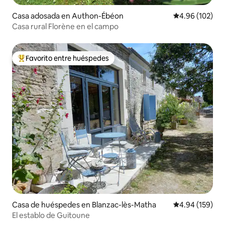
Casa adosada en Authon-Ébéon
Calificación pr
4.96 (102)
Casa rural Florène en el campo
Favorito entre huéspedes
Favorito entre huéspedes preferido
Casa de huéspedes en Blanzac-lès-Matha
Calificación pr
4.94 (159)
El establo de Guitoune