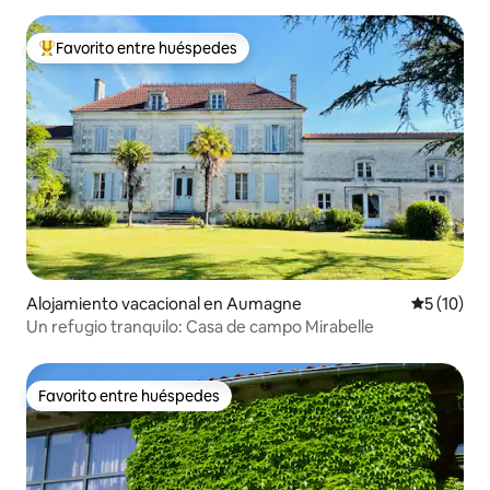
Favorito entre huéspedes
Favorito entre huéspedes preferido
Alojamiento vacacional en Aumagne
Calificaci
5 (10)
Un refugio tranquilo: Casa de campo Mirabelle
Favorito entre huéspedes
Favorito entre huéspedes