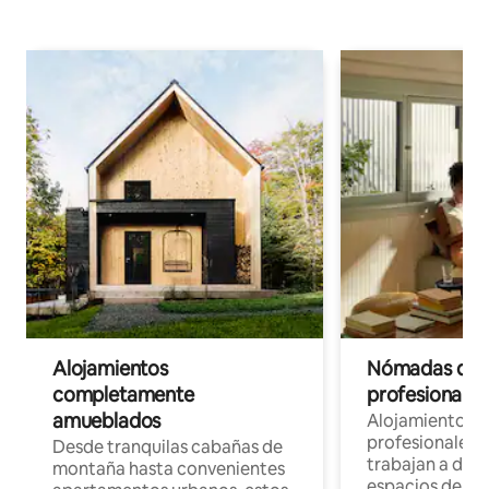
Alojamientos
Nómadas digit
completamente
profesionales 
amueblados
Alojamientos 
profesionales 
Desde tranquilas cabañas de
trabajan a dist
montaña hasta convenientes
espacios de tr