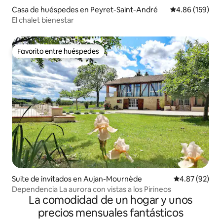
Casa de huéspedes en Peyret-Saint-André
Calificación pr
4.86 (159)
El chalet bienestar
Favorito entre huéspedes
Favorito entre huéspedes
Suite de invitados en Aujan-Mournède
Calificación p
4.87 (92)
Dependencia La aurora con vistas a los Pirineos
La comodidad de un hogar y unos
precios mensuales fantásticos