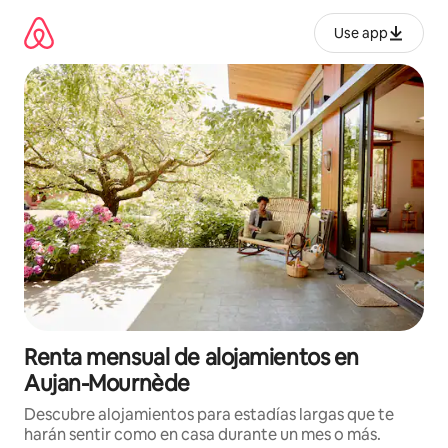
Omite
el
Use app
contenido
Renta mensual de alojamientos en
Aujan-Mournède
Descubre alojamientos para estadías largas que te
harán sentir como en casa durante un mes o más.