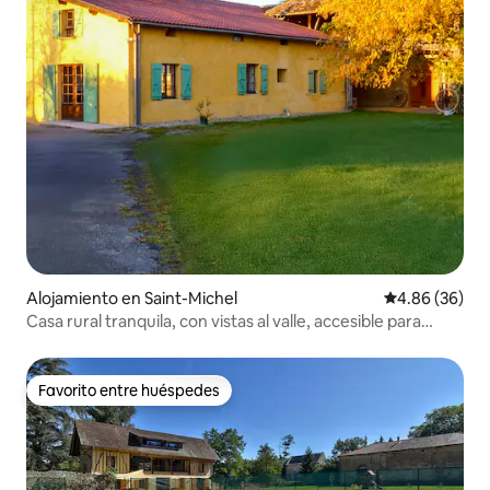
Alojamiento en Saint-Michel
Calificación p
4.86 (36)
Casa rural tranquila, con vistas al valle, accesible para
personas con movilidad reducida
Favorito entre huéspedes
Favorito entre huéspedes