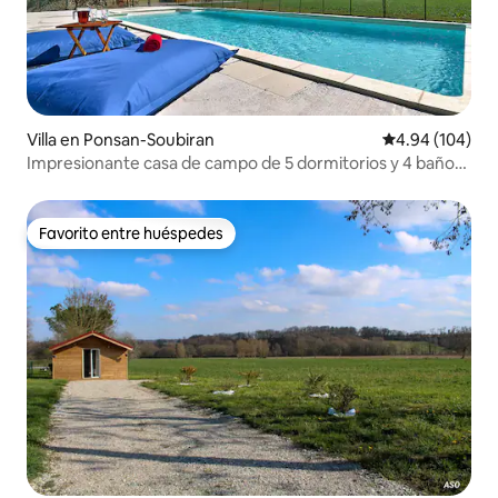
Villa en Ponsan-Soubiran
Calificación pr
4.94 (104)
Impresionante casa de campo de 5 dormitorios y 4 baños
totalmente renovada con piscina
Favorito entre huéspedes
Favorito entre huéspedes