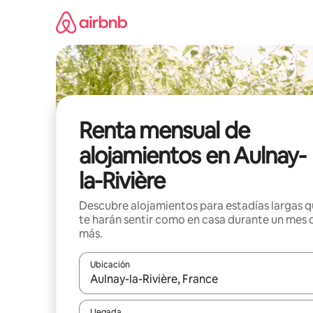
Omite
el
contenido
Renta mensual de
alojamientos en Aulnay-
la-Rivière
Descubre alojamientos para estadías largas 
te harán sentir como en casa durante un mes 
más.
Ubicación
Cuando los resultados estén disponibles, navega co
Llegada