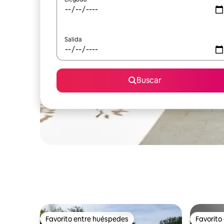
Salida
Buscar
Favorito entre huéspedes
Favorito
Favorito entre huéspedes
Favorito