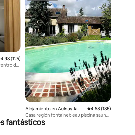
alificación promedio: 4.98 de 5, 125 reseñas
4.98 (125)
centro de
Alojamiento en Aulnay-la-Ri
Calificación promedio: 
4.68 (185)
vière
Casa región fontainebleau piscina sauna
s fantásticos
río