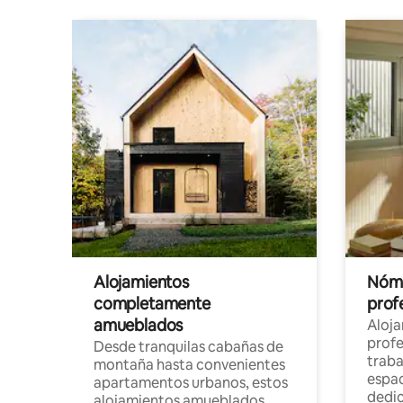
Alojamientos
Nóma
completamente
profe
amueblados
Aloj
profe
Desde tranquilas cabañas de
traba
montaña hasta convenientes
espac
apartamentos urbanos, estos
dedi
alojamientos amueblados