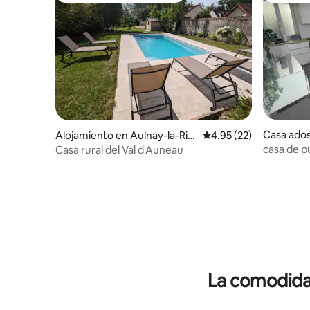
Casa ados
Alojamiento en Aulnay-la-Rivi
Calificación promedio:
4.95 (22)
ère
casa de p
Casa rural del Val d'Auneau
Pithiviers
La comodidad