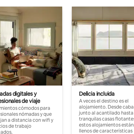
das digitales y
Delicia incluida
sionales de viaje
A veces el destino es el
alojamiento. Desde caba
amientos cómodos para
junto al acantilado hasta
sionales nómadas y que
tranquilas casas flotante
jan a distancia con wifi y
estos alojamientos están
ios de trabajo
llenos de características
cados.