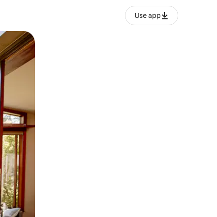
Use app
o o desliza el dedo.