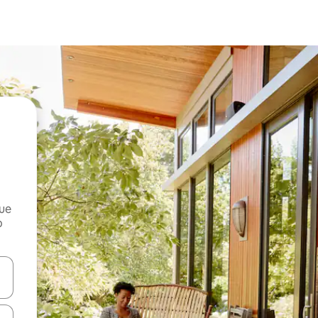
que
o
n las teclas de flecha hacia arriba y hacia abajo o explora con el tact