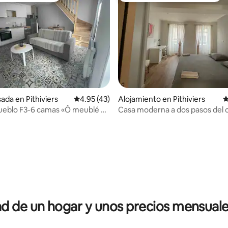
ada en Pithiviers
Calificación promedio: 4.95 de 5, 43 reseñas
4.95 (43)
Alojamiento en Pithiviers
C
 4.95 de 5, 22 reseñas
ueblo F3-6 camas «Ô meublé de
Casa moderna a dos pasos del 
»
Pithiviers
 de un hogar y unos precios mensuale