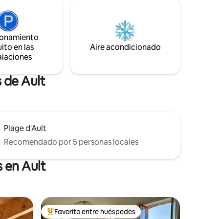
 tina •
ionamiento
ito en las
Aire acondicionado
alaciones
 de Ault
Plage d'Ault
Recomendado por 5 personas locales
 en Ault
Favorito entre huéspedes
Favorito entre huéspedes preferido