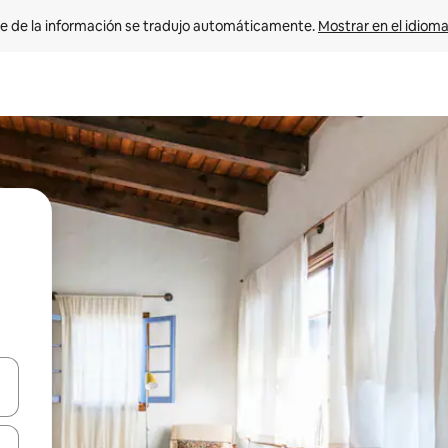
e de la información se tradujo automáticamente. 
Mostrar en el idioma
n las teclas de flecha hacia arriba y hacia abajo o explora con el tact