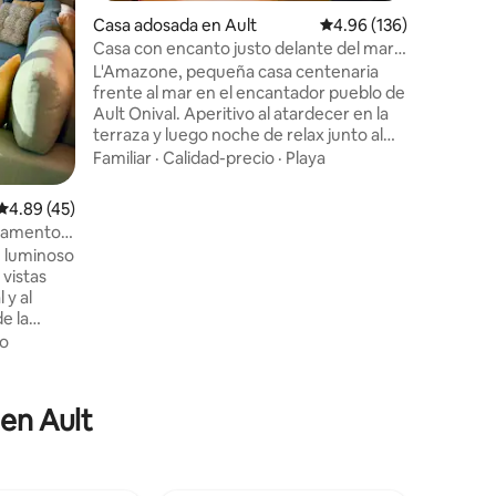
habitaci
Casa adosada en Ault
Calificación promedio: 
4.96 (136)
todas las
instalaci
Casa con encanto justo delante del mar
Recepció
con terraza
L'Amazone, pequeña casa centenaria
a su llega
frente al mar en el encantador pueblo de
Ault Onival. Aperitivo al atardecer en la
terraza y luego noche de relax junto al
fuego. Podrá ver las focas, el rayo verde
Familiar
·
Calidad-precio
·
Playa
o incluso una marsopa bajo sus ventanas.
¡La tormenta también ofrece un
Calificación promedio: 4.89 de 5, 45 reseñas
4.89 (45)
espectáculo! Todo está pensado para
rtamento
que se sienta bien tanto en invierno
e luminoso
como en verano. 7 noches como mínimo
vistas
durante las vacaciones escolares. 5 días
 y al
en puentes. De sábado a sábado en julio
e la
y agosto. Suplemento por ropa de cama.
una pareja
o
¡Bienvenida!
orazón de
 (Canal+ y
 en Ault
planta
longue y