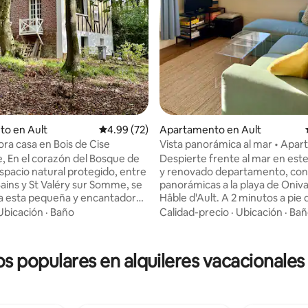
to en Ault
Calificación promedio: 4.99 de 5, 72 reseñas
4.99 (72)
Apartamento en Ault
ra casa en Bois de Cise
Vista panorámica al mar • Apa
acogedor • Playa a 130 m
e, En el corazón del Bosque de
Despierte frente al mar en est
4.85 de 5, 464 reseñas
espacio natural protegido, entre
y renovado departamento, con 
Bains y St Valéry sur Somme, se
panorámicas a la playa de Onival
a esta pequeña y encantadora
Hâble d'Ault. A 2 minutos a pie d
caciones de principios del siglo
playa, ideal para una persona, 
Ubicación
·
Baño
Calidad-precio
·
Ubicación
·
Bañ
da en una zona residencial, en
o una familia pequeña, en el c
uraleza, en un terreno privado
la bahía de Somme. Incluye: limpieza,
de 2100 m2, venga a relajarse
ropa de cama, WiFi de fibra, TV
os populares en alquileres vacacionales
ntorno excepcional, observar
su catálogo, Prime, TDT, etc.) y
llas… y disfrutar de los
estacionamiento gratuito en la 
 senderos ideales para
baja del edificio. • Habitación separada •
10 minutos a pie de los
Sala con sofá cama tipo chaise 