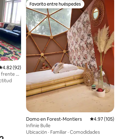
Favorito entre huéspedes
Favorito entre huéspedes
Calificación promedio: 4.82 de 5, 92 reseñas
4.82 (92)
 frente al
ctitud
Domo en Forest-Montiers
Calificación promedio: 
4.97 (105)
Infinie Bulle
Ubicación
·
Familiar
·
Comodidades