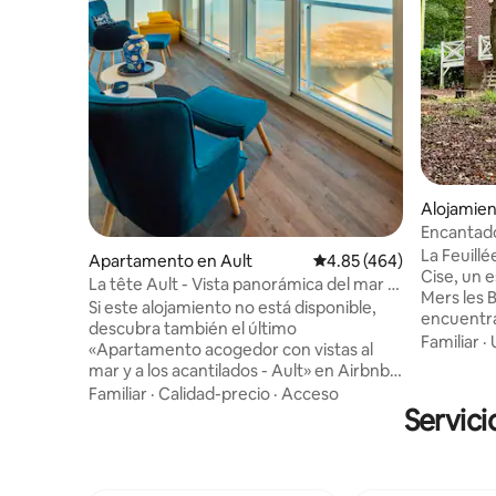
Alojamien
Encantado
La Feuillé
Apartamento en Ault
Calificación promedio: 
4.85 (464)
Cise, un 
La tête Ault - Vista panorámica del mar y
Mers les 
acantilados
Si este alojamiento no está disponible,
encuentr
descubra también el último
casa de va
Familiar
·
«Apartamento acogedor con vistas al
XX. Situa
mar y a los acantilados - Ault» en Airbnb,
plena nat
situado en la planta baja. Encaramado en
Familiar
·
Calidad-precio
·
Acceso
arbolado 
los acantilados de la bahía de Somme,
Servici
en este e
este luminoso apartamento ofrece unas
aves, ardi
espectaculares vistas al mar y un
numerosos
entorno ideal para desconectar, respirar
pasear, a 