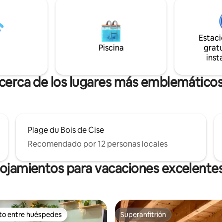
r. A pocos kilómetros
cubrecolchón • Amplio baño con
, Mers les Bains, Eu.
Cocina equipada
Estac
Piscina
gratu
inst
 cerca de los lugares más emblemáticos
Plage du Bois de Cise
Recomendado por 12 personas locales
lojamientos para vacaciones excelentes
ito entre huéspedes
Superanfitrión
 entre huéspedes preferido
Superanfitrión