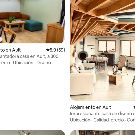
to en Ault
Calificación promedio: 5.0 de 5, 59 reseñas
5.0 (59)
ncantadora casa en Ault, a 300 m
 4.85 de 5, 27 reseñas
a!
recio
·
Ubicación
·
Diseño
Alojamiento en Ault
Impresionante casa de diseño
con vistas al mar
Ubicación
·
Calidad-precio
·
Con