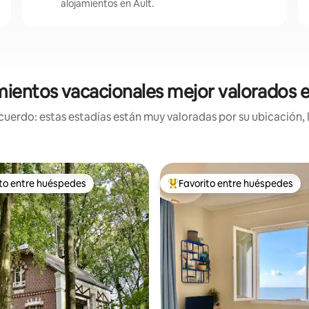
alojamientos en Ault.
mientos vacacionales mejor valorados e
uerdo: estas estadías están muy valoradas por su ubicación, 
ito entre huéspedes
Favorito entre huéspedes
 entre huéspedes preferido
Favorito entre huéspedes prefe