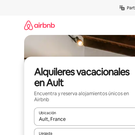
Omite
Part
el
contenido
Alquileres vacacionales
en Ault
Encuentra y reserva alojamientos únicos en
Airbnb
Ubicación
Cuando los resultados estén disponibles, navega co
Llegada