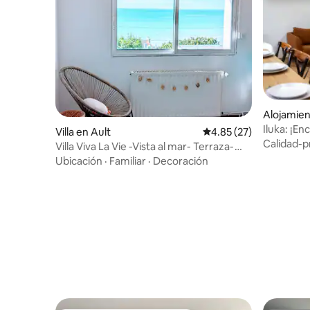
Alojamien
Iluka: ¡E
Villa en Ault
Calificación promedio:
4.85 (27)
de la play
Calidad-p
Villa Viva La Vie -Vista al mar- Terraza-
Lave-Linge
Ubicación
·
Familiar
·
Decoración