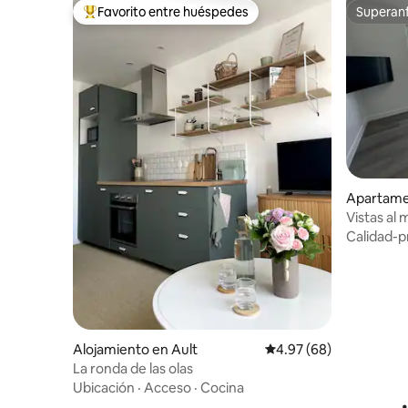
Favorito entre huéspedes
Superanf
Favorito entre huéspedes preferido
Superanf
Apartame
Vistas al 
Calidad-p
Alojamiento en Ault
Calificación promedio:
4.97 (68)
La ronda de las olas
Ubicación
·
Acceso
·
Cocina