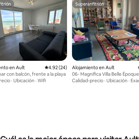
itrión
Superanfitrión
itrión
Superanfitrión
nto en Ault
Calificación promedio: 4.92 de 5, 24 reseñas
4.92 (24)
Alojamiento en Ault
mar con balcón, frente a la playa
06- Magnífica Villa Belle Époque
mar
recio
·
Ubicación
·
Wifi
Calidad-precio
·
Ubicación
·
Exa
 4.97 de 5, 68 reseñas