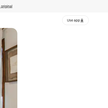
 original
Use app
o o desliza el dedo.