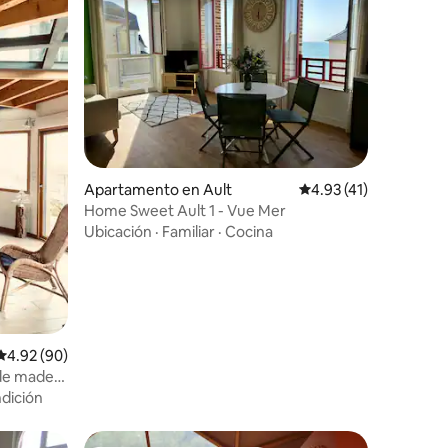
Apartamento en Ault
Calificación promedio
4.93 (41)
Home Sweet Ault 1 - Vue Mer
Ubicación
·
Familiar
·
Cocina
Calificación promedio: 4.92 de 5, 90 reseñas
4.92 (90)
 de madera
dición