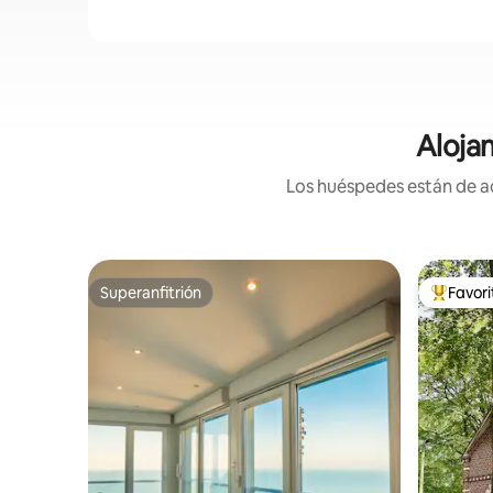
Aloja
Los huéspedes están de ac
Superanfitrión
Favor
Superanfitrión
Favorito