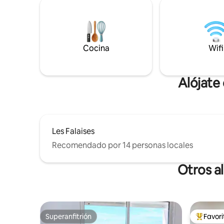
y contemplar. Nuestro apartamento,
acantilados y el ma
ideal para dos, combina comodidad y
Le Tréport
vistas al mar impresionantes. Acogedora
sala de estar con TV, cocina moderna,
comedor con impresionantes vistas para
momentos preciosos.
Cocina
Wifi
Alójate
Les Falaises
Recomendado por 14 personas locales
Otros a
Superanfitrión
Favor
Superanfitrión
Favorito