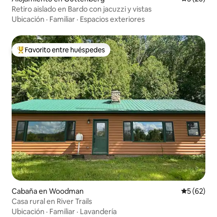
Retiro aislado en Bardo con jacuzzi y vistas
Ubicación
·
Familiar
·
Espacios exteriores
Favorito entre huéspedes
Favorito entre huéspedes preferido
Cabaña en Woodman
Calificaci
5 (62)
Casa rural en River Trails
Ubicación
·
Familiar
·
Lavandería