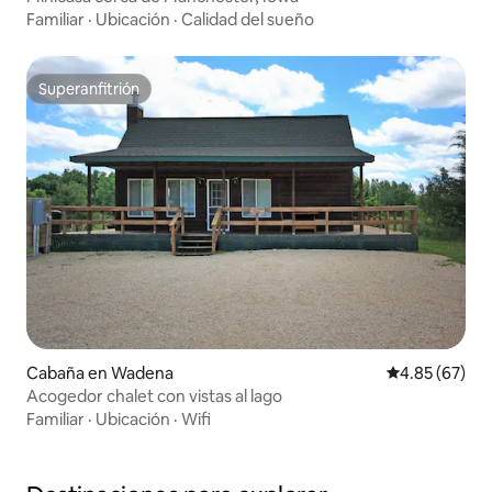
Familiar
·
Ubicación
·
Calidad del sueño
Superanfitrión
Superanfitrión
Cabaña en Wadena
Calificación p
4.85 (67)
Acogedor chalet con vistas al lago
Familiar
·
Ubicación
·
Wifi