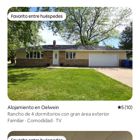
Favorito entre huéspedes
Favorito entre huéspedes
Alojamiento en Oelwein
Calificaci
5 (10)
Rancho de 4 dormitorios con gran área exterior
Familiar
·
Comodidad
·
TV