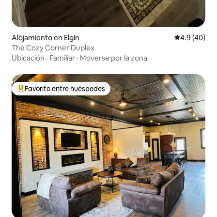
Alojamiento en Elgin
Calificación
4.9 (40)
The Cozy Corner Duplex
Ubicación
·
Familiar
·
Moverse por la zona
Favorito entre huéspedes
Favorito entre huéspedes preferido