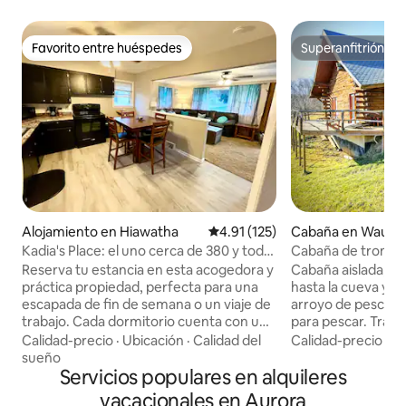
Favorito entre huéspedes
Superanfitrión
Favorito entre huéspedes
Superanfitrión
Alojamiento en Hiawatha
Calificación promedio: 4.91 de 5
4.91 (125)
Cabaña en Wauze
Kadia's Place: el uno cerca de 380 y todo
Cabaña de troncos 
lo demás
jacuzzi exterior
Reserva tu estancia en esta acogedora y
Cabaña aislada, c
práctica propiedad, perfecta para una
hasta la cueva y l
escapada de fin de semana o un viaje de
arroyo de pesca de
trabajo. Cada dormitorio cuenta con un
para pescar. Traig
televisor para tu entretenimiento.
senderos privados
Calidad-precio
·
Ubicación
·
Calidad del
Calidad-precio
·
Fa
Estarás a solo unos pasos de la I-380, con
10 por pasajero o 
sueño
Walmart, Lowe's y opciones
Servicios populares en alquileres
por día Aproximad
gastronómicas populares como
Priarie Du Chein, 
vacacionales en Aurora