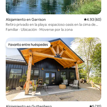
Alojamiento en Garrison
Calificación p
4.93 (60)
Retiro privado en la playa: espacioso oasis en la cima de
una colina con 5 dormitorios
Familiar
·
Ubicación
·
Moverse por la zona
Favorito entre huéspedes
Favorito entre huéspedes
Alojamiento en Guttenberg
Calificaci
5 (20)