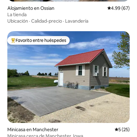
Alojamiento en Ossian
Calificación p
4.99 (67)
La tienda
Ubicación
·
Calidad-precio
·
Lavandería
Favorito entre huéspedes
Favorito entre huéspedes preferido
Minicasa en Manchester
Calificaci
5 (25)
Minicasa cerca de Manchester, Iowa