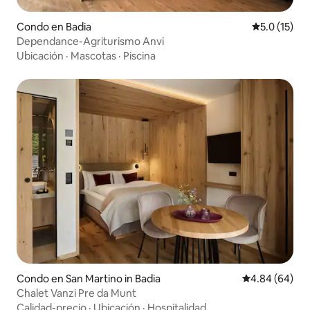
Condo en Badia
Calificación
5.0 (15)
Dependance-Agriturismo Anvi
Ubicación
·
Mascotas
·
Piscina
Condo en San Martino in Badia
Calificación p
4.84 (64)
Chalet Vanzi Pre da Munt
Calidad-precio
·
Ubicación
·
Hospitalidad