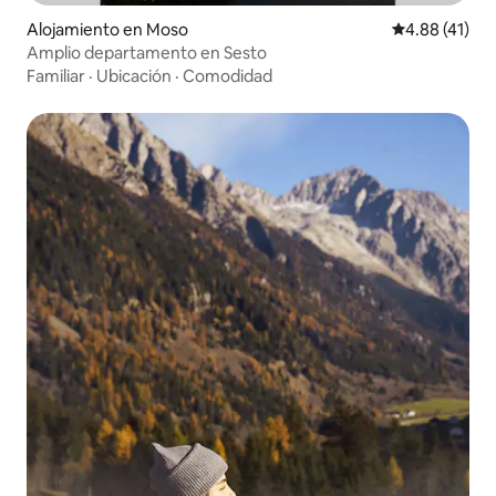
Alojamiento en Moso
Calificación 
4.88 (41)
Amplio departamento en Sesto
Familiar
·
Ubicación
·
Comodidad