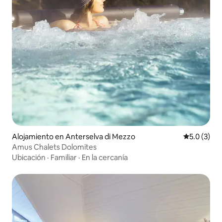
Alojamiento en Anterselva di Mezzo
Calificació
5.0 (3)
Amus Chalets Dolomites
Ubicación
·
Familiar
·
En la cercanía