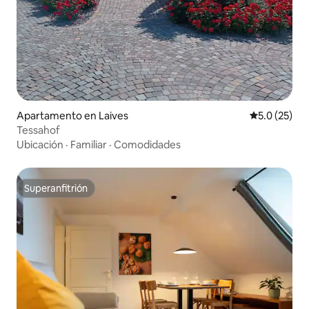
Apartamento en Laives
Calificación
5.0 (25)
Tessahof
Ubicación
·
Familiar
·
Comodidades
Superanfitrión
Superanfitrión