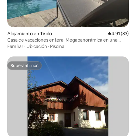
Alojamiento en Tirolo
Calificación 
4.91 (33)
Casa de vacaciones entera. Megapanorámica en una
ubicación aislada
Familiar
·
Ubicación
·
Piscina
Superanfitrión
Superanfitrión