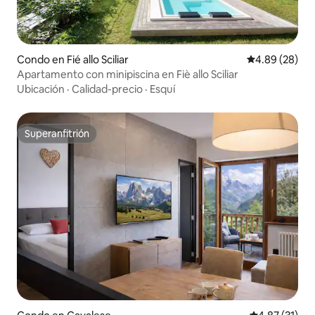
Condo en Fié allo Sciliar
Calificación p
4.89 (28)
Apartamento con minipiscina en Fiè allo Sciliar
Ubicación
·
Calidad-precio
·
Esquí
Superanfitrión
Superanfitrión