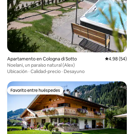
Apartamento en Cologna di Sotto
Calificación p
4.98 (54)
Noelani, un paraíso natural (Alex)
Ubicación
·
Calidad-precio
·
Desayuno
Favorito entre huéspedes
Favorito entre huéspedes