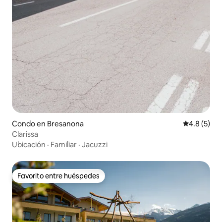
Condo en Bresanona
Calificació
4.8 (5)
Clarissa
Ubicación
·
Familiar
·
Jacuzzi
Favorito entre huéspedes
Favorito entre huéspedes