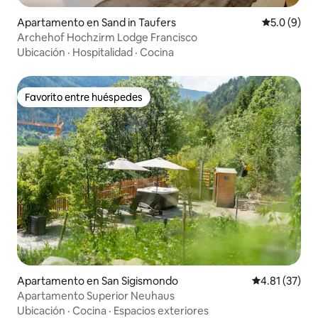
Apartamento en Sand in Taufers
Calificació
5.0 (9)
Archehof Hochzirm Lodge Francisco
Ubicación
·
Hospitalidad
·
Cocina
Favorito entre huéspedes
Favorito entre huéspedes
Apartamento en San Sigismondo
Calificación 
4.81 (37)
Apartamento Superior Neuhaus
Ubicación
·
Cocina
·
Espacios exteriores