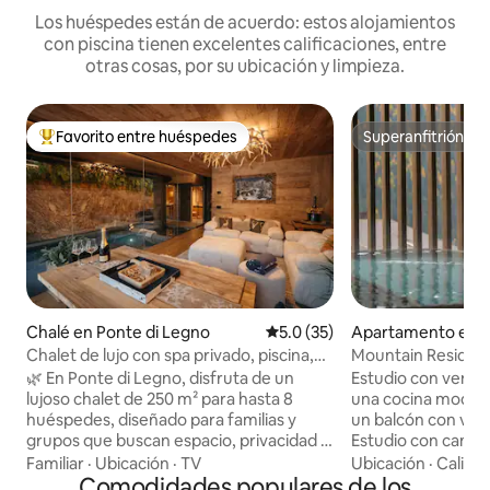
Los huéspedes están de acuerdo: estos alojamientos
con piscina tienen excelentes calificaciones, entre
otras cosas, por su ubicación y limpieza.
Favorito entre huéspedes
Superanfitrión
Favorito entre huéspedes preferido
Superanfitrión
Chalé en Ponte di Legno
Calificación promedio: 5.0 de 
5.0 (35)
Apartamento en G
Chalet de lujo con spa privado, piscina,
Mountain Residen
sauna y jardín
magnífico estudio
🌿 En Ponte di Legno, disfruta de un
Estudio con ventan
lujoso chalet de 250 m² para hasta 8
una cocina modern
huéspedes, diseñado para familias y
un balcón con vist
grupos que buscan espacio, privacidad y
Estudio con cama
bienestar. El diseño alpino, el jardín
soleado orientado 
Familiar
·
Ubicación
·
TV
Ubicación
·
Calida
privado y el SPA exclusivo convierten
Comodidades populares de los
piso al techo/ sof