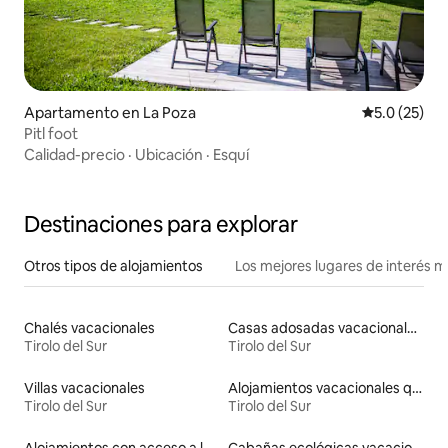
Apartamento en La Poza
Calificación
5.0 (25)
Pitl foot
Calidad-precio
·
Ubicación
·
Esquí
Destinaciones para explorar
Otros tipos de alojamientos
Los mejores lugares de interés 
Chalés vacacionales
Casas adosadas vacacionales
Tirolo del Sur
Tirolo del Sur
Villas vacacionales
Alojamientos vacacionales que admiten mascotas
Tirolo del Sur
Tirolo del Sur
Alojamientos con acceso a la playa
Cabañas ecológicas vacacionales