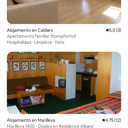
Alojamiento en Caldaro
Calificació
5.0 (3)
Apartamento familiar Stompferhof
Hospitalidad
·
Limpieza
·
Vista
Alojamiento en Marilleva
Calificación 
4.75 (12)
Marilleva 1400 - Dúplex en Residence Albare'