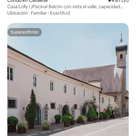
Condo en Cavalese
Calificación 
4.87 (31)
Casa Lolly | ¡Piscina! Balcón con vista al valle, capacidad
para 5 personas
Ubicación
·
Familiar
·
Exactitud
Superanfitrión
Superanfitrión