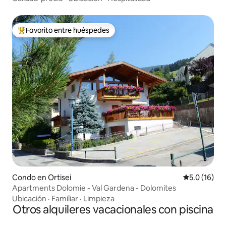
Favorito entre huéspedes
Favorito entre huéspedes preferido
Condo en Ortisei
Calificación
5.0 (16)
Apartments Dolomie - Val Gardena - Dolomites
Ubicación
·
Familiar
·
Limpieza
Otros alquileres vacacionales con piscina