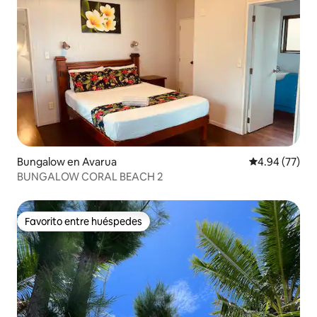
Bungalow en Avarua
Calificación p
4.94 (77)
BUNGALOW CORAL BEACH 2
Favorito entre huéspedes
Favorito entre huéspedes