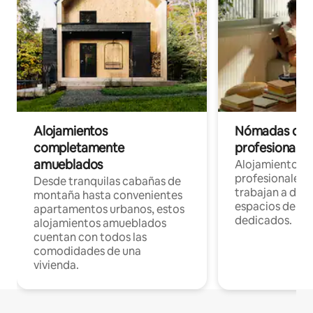
Alojamientos
Nómadas digit
completamente
profesionales 
amueblados
Alojamientos 
profesionales 
Desde tranquilas cabañas de
trabajan a dist
montaña hasta convenientes
espacios de tr
apartamentos urbanos, estos
dedicados.
alojamientos amueblados
cuentan con todos las
comodidades de una
vivienda.