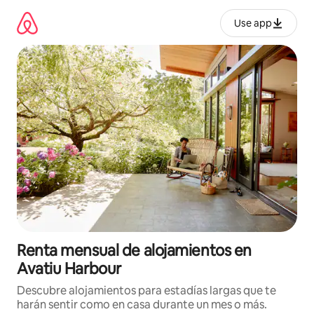
Omite
el
Use app
contenido
Renta mensual de alojamientos en
Avatiu Harbour
Descubre alojamientos para estadías largas que te
harán sentir como en casa durante un mes o más.