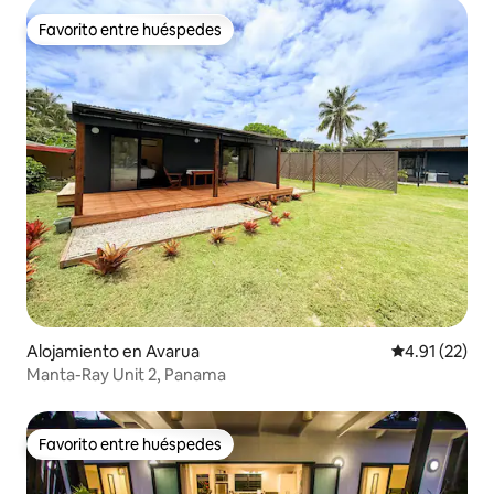
Favorito entre huéspedes
Favorito entre huéspedes
Alojamiento en Avarua
Calificación 
4.91 (22)
Manta-Ray Unit 2, Panama
Favorito entre huéspedes
Favorito entre huéspedes