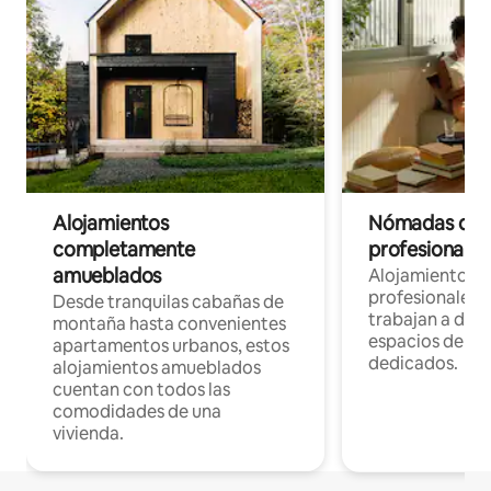
Alojamientos
Nómadas digit
completamente
profesionales 
amueblados
Alojamientos 
profesionales 
Desde tranquilas cabañas de
trabajan a dist
montaña hasta convenientes
espacios de tr
apartamentos urbanos, estos
dedicados.
alojamientos amueblados
cuentan con todos las
comodidades de una
vivienda.