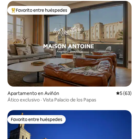
Favorito entre huéspedes
Favorito entre huéspedes preferido
Apartamento en Aviñón
Calificaci
5 (63)
Ático exclusivo · Vista Palacio de los Papas
Favorito entre huéspedes
Favorito entre huéspedes