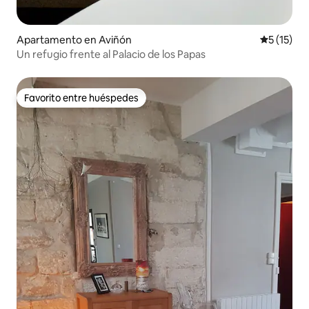
Apartamento en Aviñón
Calificaci
5 (15)
Un refugio frente al Palacio de los Papas
Favorito entre huéspedes
Favorito entre huéspedes