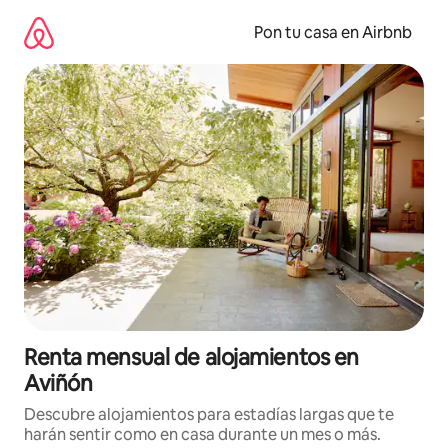
Omite
el
Pon tu casa en Airbnb
contenido
Renta mensual de alojamientos en
Aviñón
Descubre alojamientos para estadías largas que te
harán sentir como en casa durante un mes o más.