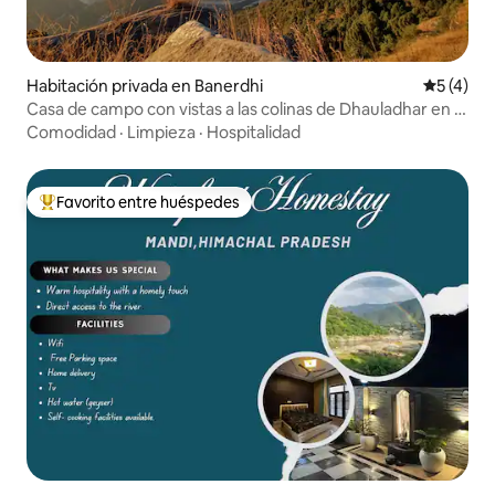
Habitación privada en Banerdhi
Calificac
5 (4)
Casa de campo con vistas a las colinas de Dhauladhar en el
Himalaya
Comodidad
·
Limpieza
·
Hospitalidad
Favorito entre huéspedes
Favorito entre huéspedes preferido