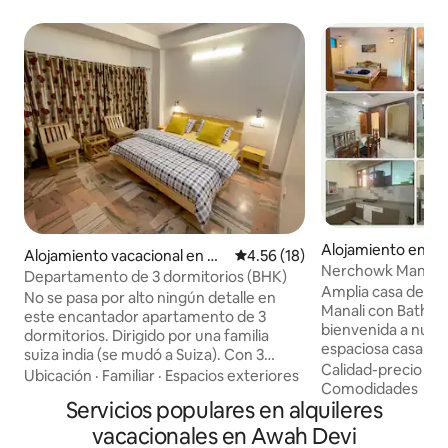
Alojamiento en Ne
Alojamiento vacacional en M
Calificación promedio: 4.56 de 
4.56 (18)
Nerchowk Manor|E
andi
Departamento de 3 dormitorios (BHK)
tránsito|Amplia vi
Amplia casa de trá
No se pasa por alto ningún detalle en
Manali con BathTub ¡Te damos
este encantador apartamento de 3
bienvenida a nues
dormitorios. Dirigido por una familia
espaciosa casa, 
suiza india (se mudó a Suiza). Con 3
ubicada a lo largo 
Calidad-precio
·
Ub
camas dobles grandes tamaño king, sala
Ubicación
·
Familiar
·
Espacios exteriores
Perfecta para los 
Comodidades
de estar, espacio abierto, césped,
Servicios populares en alquileres
una escala cómoda
puedes disfrutar de una libertad
casa ofrece un ref
inigualable durante tu estancia en Mandi.
vacacionales en Awah Devi
después de un largo