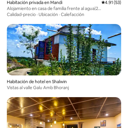
Habitación privada en Mandi
Calificación 
4.91 (53)
Alojamiento en casa de familia frente al agua|2
habitaciones y sala de estar + fogata gratis + acceso al río
Calidad-precio
·
Ubicación
·
Calefacción
Habitación de hotel en Shalwin
Vistas al valle Galu Amb Bhoranj