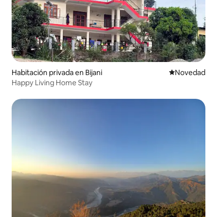
Habitación privada en Bijani
Lugar para ho
Novedad
Happy Living Home Stay