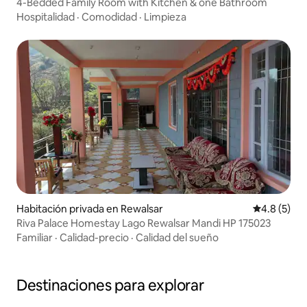
4-Bedded Family Room with Kitchen & one Bathroom
Hospitalidad
·
Comodidad
·
Limpieza
Habitación privada en Rewalsar
Calificació
4.8 (5)
Riva Palace Homestay Lago Rewalsar Mandi HP 175023
Familiar
·
Calidad-precio
·
Calidad del sueño
Destinaciones para explorar