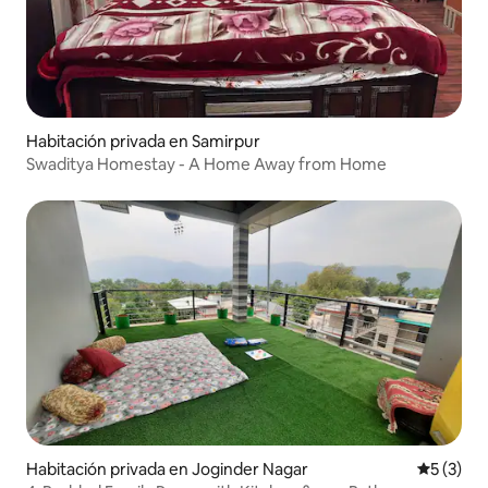
Habitación privada en Samirpur
Swaditya Homestay - A Home Away from Home
Habitación privada en Joginder Nagar
Calificac
5 (3)