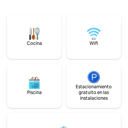
Nuestro departamento tiene capacidad
que estés de paso
para 4 a 7 personas. Cada habitación
más larga, te sent
tiene muebles hechos a mano de alta
este espacio bien
calidad (diseño europeo): sábanas
Características pri
suecas IKEA, funda de edredón +
espaciosa 2. Coci
sábanas suizas con lana para dormir
equipada 3. Habita
relajado. La hoguera también está
autopista.
disponible por cargos adicionales.
Cocina
Wifi
Estacionamiento
Piscina
gratuito en las
instalaciones