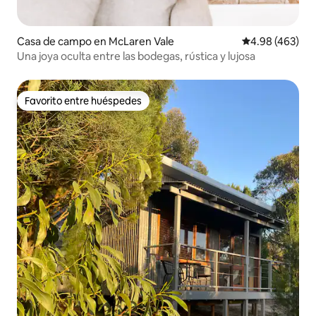
Casa de campo en McLaren Vale
Calificación pr
4.98 (463)
Una joya oculta entre las bodegas, rústica y lujosa
Favorito entre huéspedes
Favorito entre huéspedes