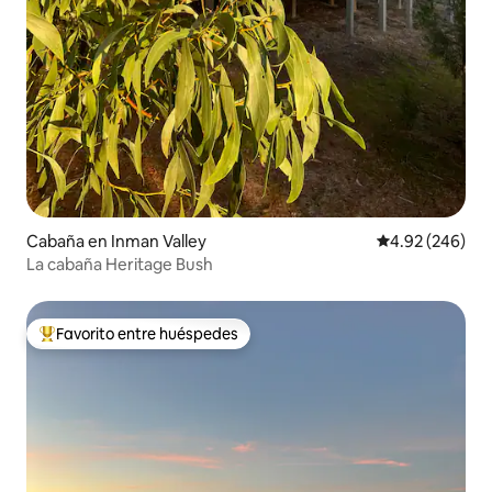
Cabaña en Inman Valley
Calificación pr
4.92 (246)
La cabaña Heritage Bush
Favorito entre huéspedes
Favorito entre huéspedes preferido