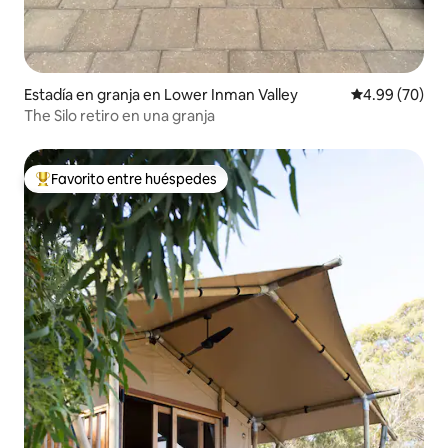
Estadía en granja en Lower Inman Valley
Calificación p
4.99 (70)
The Silo retiro en una granja
Favorito entre huéspedes
Favorito entre huéspedes preferido