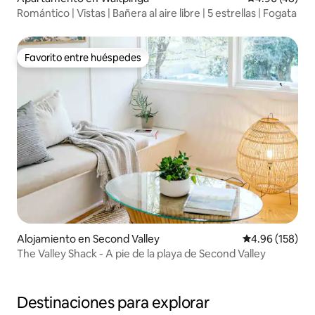
Romántico | Vistas | Bañera al aire libre | 5 estrellas | Fogata
Favorito entre huéspedes
Favorito entre huéspedes
Alojamiento en Second Valley
Calificación pr
4.96 (158)
The Valley Shack - A pie de la playa de Second Valley
Destinaciones para explorar