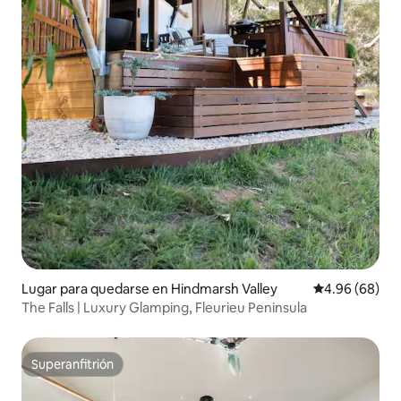
Lugar para quedarse en Hindmarsh Valley
Calificación p
4.96 (68)
The Falls | Luxury Glamping, Fleurieu Peninsula
Superanfitrión
Superanfitrión