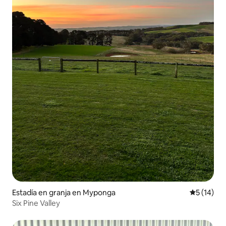
Estadía en granja en Myponga
Calificaci
5 (14)
Six Pine Valley