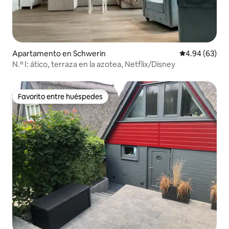
Apartamento en Schwerin
Calificación p
4.94 (63)
N.º I: ático, terraza en la azotea, Netflix/Disney
Favorito entre huéspedes
Favorito entre huéspedes