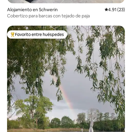
Alojamiento en Schwerin
Calificación 
4.91 (23)
Cobertizo para barcas con tejado de paja
Favorito entre huéspedes
Favorito entre huéspedes preferido