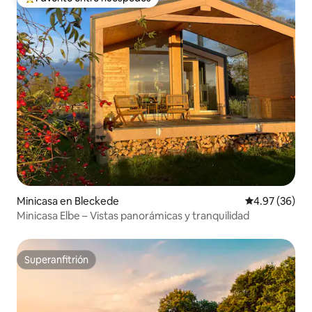
Favorito entre huéspedes preferido
Minicasa en Bleckede
Calificación p
4.97 (36)
Minicasa Elbe – Vistas panorámicas y tranquilidad
Superanfitrión
Superanfitrión