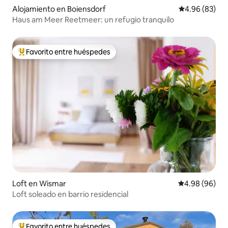
Alojamiento en Boiensdorf
Calificación p
4.96 (83)
Haus am Meer Reetmeer: un refugio tranquilo
Favorito entre huéspedes
Favorito entre huéspedes preferido
Loft en Wismar
Calificación p
4.98 (96)
Loft soleado en barrio residencial
Favorito entre huéspedes