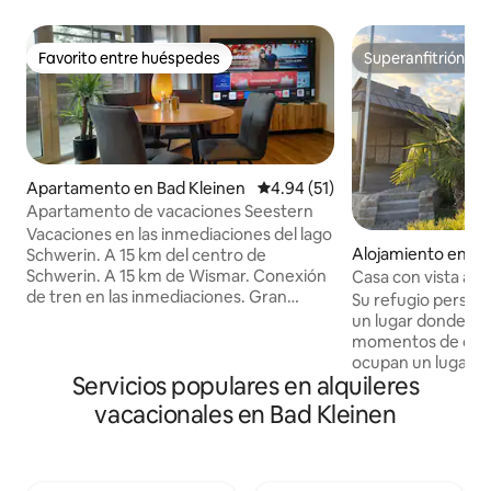
Favorito entre huéspedes
Superanfitrión
Favorito entre huéspedes
Superanfitrión
Apartamento en Bad Kleinen
Calificación promedio: 4.94 de 
4.94 (51)
Apartamento de vacaciones Seestern
Vacaciones en las inmediaciones del lago
Alojamiento en H
Schwerin. A 15 km del centro de
eln
Schwerin. A 15 km de Wismar. Conexión
Casa con vista al l
de tren en las inmediaciones. Gran
parrilla
Su refugio persona
entorno para correr, caminar, andar en
un lugar donde la p
bicicleta, pescar, deportes acuáticos...
momentos de cali
justo delante de la puerta. Balcón muy
ocupan un lugar ce
grande de 25 m² con cocina al aire libre
Servicios populares en alquileres
magnífica vista al 
para cocinar relajadamente fuera. Sala
mañana, el sol sale
vacacionales en Bad Kleinen
de estar con enorme televisor de cine
agua de tonos dor
en casa de 86 pulgadas y sofá cama
momento de vacac
boxspring. Baño completo con bañera y
gas está a solo 5 m
ducha. Segundo televisor en el
ubicación de esta 