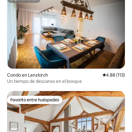
Superanfitrión
Condo en Lenzkirch
Calificación p
4.88 (113)
Un tiempo de descanso en el bosque
Favorito entre huéspedes
Favorito entre huéspedes