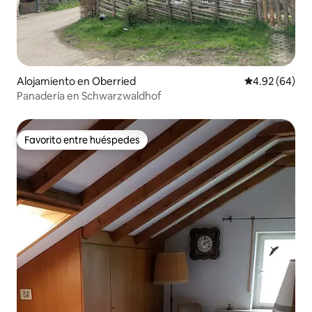
Alojamiento en Oberried
Calificación p
4.92 (64)
Panadería en Schwarzwaldhof
Favorito entre huéspedes
Favorito entre huéspedes