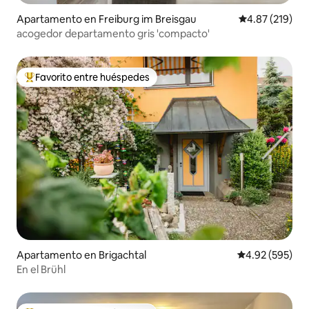
Apartamento en Freiburg im Breisgau
Calificación p
4.87 (219)
acogedor departamento gris 'compacto'
Favorito entre huéspedes
Favorito entre huéspedes preferido
Apartamento en Brigachtal
Calificación pr
4.92 (595)
En el Brühl