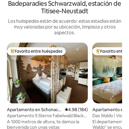
Badeparadies Schwarzwald, estación de
Titisee-Neustadt
Los huéspedes están de acuerdo: estas estadías están
muy valoradas por su ubicación, limpieza y otros
aspectos.
Favorito entre huéspedes
Favorito entre
Favorito entre huéspedes preferido
Favorito entre hu
Apartamento en Schonach i
Calificación promedio: 4.98 de 5
4.98 (184)
Apartamento en L
m Schwarzwald
Apartamento 5 Sterne Fabelwald Black
Das Waldo | Vista | 
Forest
A 1000 metros de altura, te damos la
El departamento d
bienvenida con unas vistas
Waldo" se encuent