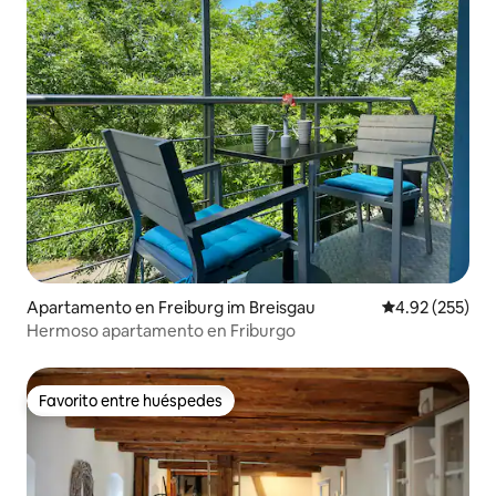
Apartamento en Freiburg im Breisgau
Calificación pr
4.92 (255)
Hermoso apartamento en Friburgo
Favorito entre huéspedes
Favorito entre huéspedes