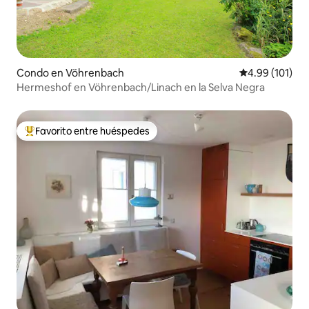
Condo en Vöhrenbach
Calificación p
4.99 (101)
Hermeshof en Vöhrenbach/Linach en la Selva Negra
Favorito entre huéspedes
Favorito entre huéspedes preferido