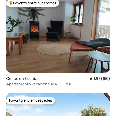
Favorito entre huéspedes
Favorito entre huéspedes preferido
Condo en Eisenbach
Calificación p
4.97 (150)
Apartamento vacacional MAJÖFRIJU
Favorito entre huéspedes
Favorito entre huéspedes