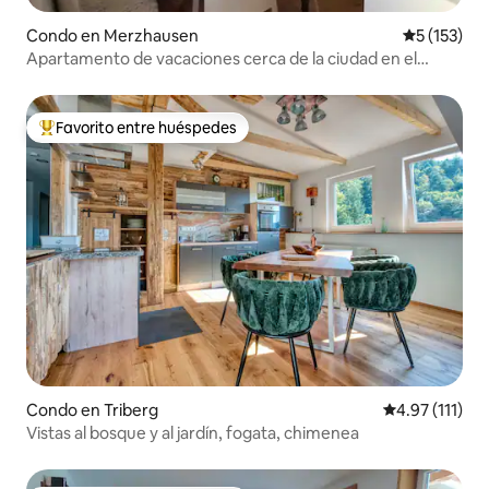
Condo en Merzhausen
Calificació
5 (153)
Apartamento de vacaciones cerca de la ciudad en el
campo
Favorito entre huéspedes
Favorito entre huéspedes preferido
Condo en Triberg
Calificación p
4.97 (111)
Vistas al bosque y al jardín, fogata, chimenea