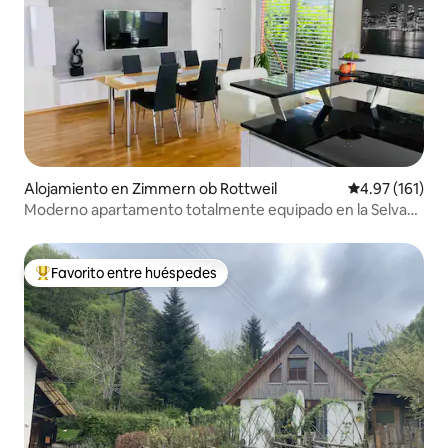
Alojamiento en Zimmern ob Rottweil
Calificación p
4.97 (161)
Moderno apartamento totalmente equipado en la Selva
Negra ☀️
Favorito entre huéspedes
Favorito entre huéspedes preferido