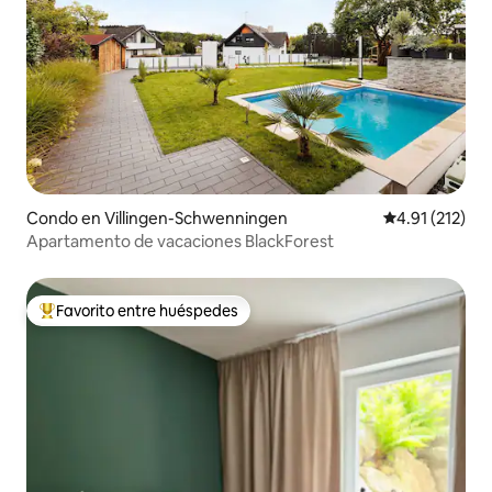
Condo en Villingen-Schwenningen
Calificación p
4.91 (212)
Apartamento de vacaciones BlackForest
Favorito entre huéspedes
Favorito entre huéspedes preferido