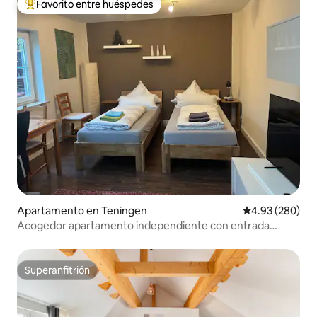
Favorito entre huéspedes
Favorito entre huéspedes preferido
Apartamento en Teningen
Calificación pr
4.93 (280)
Acogedor apartamento independiente con entrada
privada
Superanfitrión
Superanfitrión