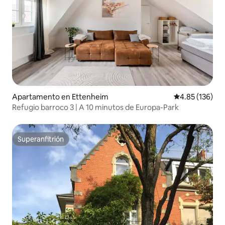
Apartamento en Ettenheim
Calificación p
4.85 (136)
Refugio barroco 3 | A 10 minutos de Europa-Park
Superanfitrión
Superanfitrión