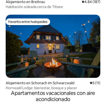
Alojamiento en Breitnau
Calificación pr
4.84 (187)
Habitación soleada cerca de Titisee
Favorito entre huéspedes
Favorito entre huéspedes
Alojamiento en Schonach im Schwarzwald
Calificaci
5 (11)
Hornwald Lodge: bienestar, bosque y placer
Apartamentos vacacionales con aire
acondicionado