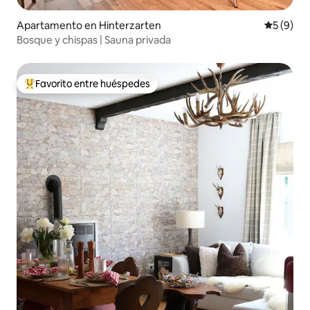
Apartamento en Hinterzarten
Calificac
5 (9)
Bosque y chispas | Sauna privada
Favorito entre huéspedes
Favorito entre huéspedes preferido