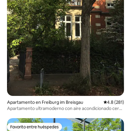
Apartamento en Freiburg im Breisgau
Calificación 
4.8 (281)
Apartamento ultramoderno con aire acondicionado cerca
del centro
Favorito entre huéspedes
Favorito entre huéspedes