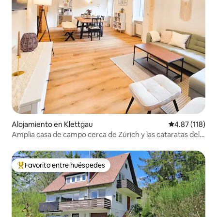
Alojamiento en Klettgau
Calificación p
4.87 (118)
Amplia casa de campo cerca de Zúrich y las cataratas del
Rin
Favorito entre huéspedes
Favorito entre huéspedes preferido