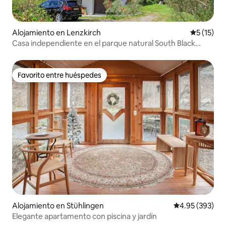
Alojamiento en Lenzkirch
Calificaci
5 (15)
Casa independiente en el parque natural South Black
Forest
Favorito entre huéspedes
Favorito entre huéspedes
Alojamiento en Stühlingen
Calificación pr
4.95 (393)
Elegante apartamento con piscina y jardín