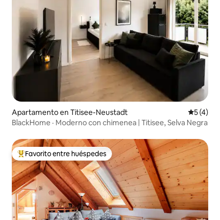
Apartamento en Titisee-Neustadt
Calificac
5 (4)
BlackHome · Moderno con chimenea | Titisee, Selva Negra
Favorito entre huéspedes
Favorito entre huéspedes preferido