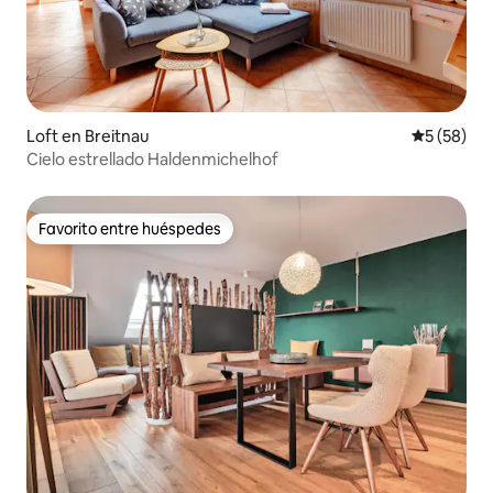
Loft en Breitnau
Calificaci
5 (58)
Cielo estrellado Haldenmichelhof
Favorito entre huéspedes
Favorito entre huéspedes