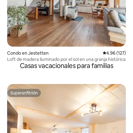
Condo en Jestetten
Calificación p
4.96 (127)
Loft de madera iluminado por el sol en una granja histórica
Casas vacacionales para familias
Superanfitrión
Superanfitrión