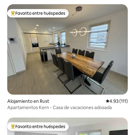
Favorito entre huéspedes
Favorito entre huéspedes preferido
Alojamiento en Rust
Calificación p
4.93 (111)
Apartamentos Kern - Casa de vacaciones adosada
Favorito entre huéspedes
Favorito entre huéspedes preferido