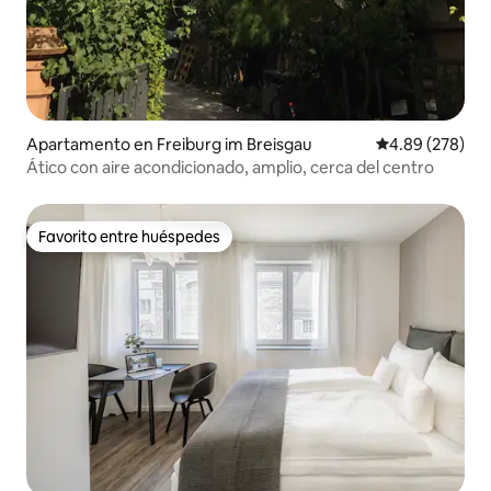
Apartamento en Freiburg im Breisgau
Calificación pr
4.89 (278)
Ático con aire acondicionado, amplio, cerca del centro
Favorito entre huéspedes
Favorito entre huéspedes