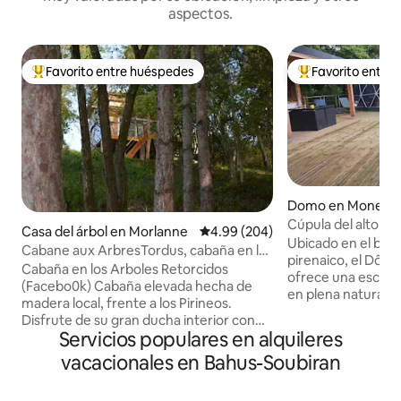
aspectos.
Favorito entre huéspedes
Favorito entre
Favorito entre huéspedes preferido
Favorito entre hu
Domo en Monein
Cúpula del alto Bé
Casa del árbol en Morlanne
Calificación promedio: 4.99 de 5
4.99 (204)
Ubicado en el bor
Cabane aux ArbresTordus, cabaña en lo
pirenaico, el Dôm
alto con vistas a los Pirineos
Cabaña en los Arboles Retorcidos
ofrece una escapa
(Facebo0k) Cabaña elevada hecha de
en plena naturalez
madera local, frente a los Pirineos.
geodésica única 
Disfrute de su gran ducha interior con
evasión, con un jacu
Servicios populares en alquileres
vistas al bosque, o de la ducha exterior
sauna privada y un
natural Cama elástica colgante. Cama
vacacionales en Bahus-Soubiran
impresionantes de 
grande de 160*200, sábanas de lino,
Aquí reina la calma
frente al pico del Midi d'Ossau. La terraza
las pilas, este lug