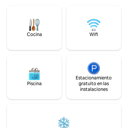
cubierta alberga una zona de cocina, una
multitud de activi
hamaca para relajarse incluso en días de
relax, aventura y
lluvia. Muebles de cerezo, roble,
verdadero remanso
castaño... Inodoro seco, Frigorífico,
amantes de la natu
Estufa de pellets Cestas de desayuno y
autenticidad.
servicios gourmet opcionales
Cocina
Wifi
Estacionamiento
Piscina
gratuito en las
instalaciones