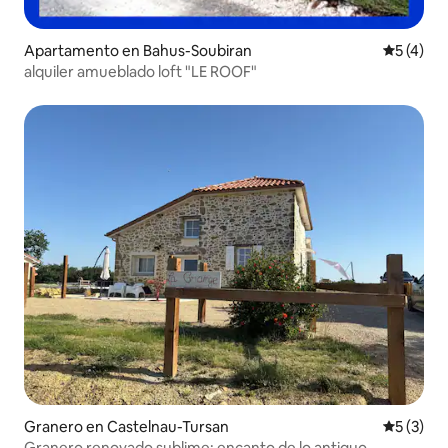
Apartamento en Bahus-Soubiran
Calificac
5 (4)
alquiler amueblado loft "LE ROOF"
Granero en Castelnau-Tursan
Calificac
5 (3)
Granero renovado sublime: encanto de lo antiguo