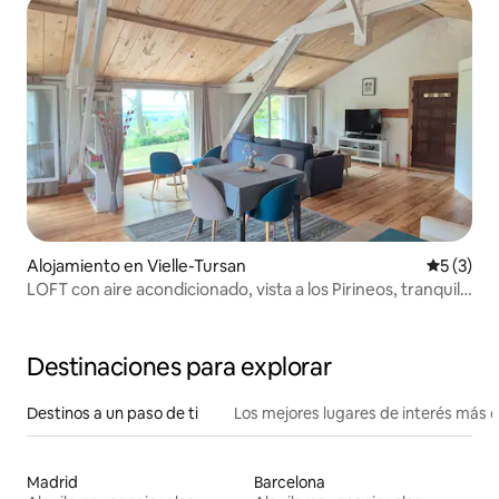
Alojamiento en Vielle-Tursan
Calificac
5 (3)
LOFT con aire acondicionado, vista a los Pirineos, tranquilo
y sereno.
Destinaciones para explorar
Destinos a un paso de ti
Los mejores lugares de interés más 
Madrid
Barcelona