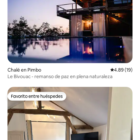
Chalé en Pimbo
Calificación 
4.89 (19)
Le Bivouac - remanso de paz en plena naturaleza
Favorito entre huéspedes
Favorito entre huéspedes