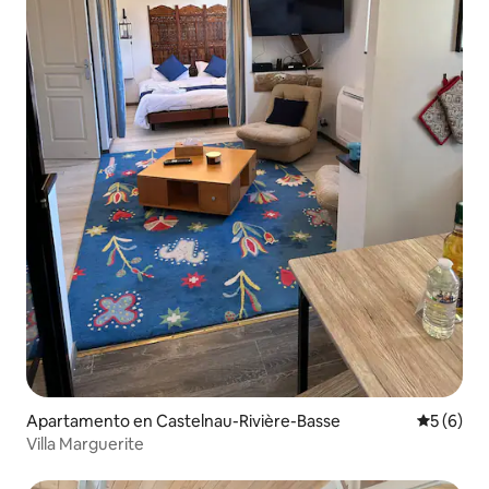
Apartamento en Castelnau-Rivière-Basse
Calificac
5 (6)
Villa Marguerite