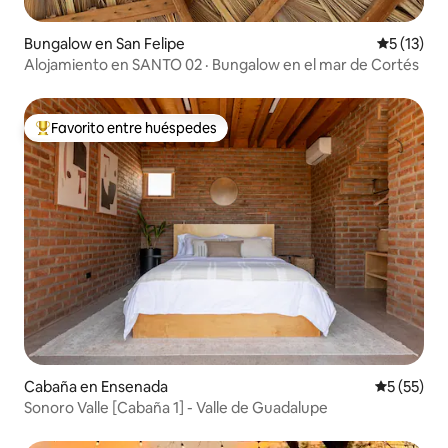
Bungalow en San Felipe
Calificaci
5 (13)
Alojamiento en SANTO 02 · Bungalow en el mar de Cortés
Favorito entre huéspedes
Favorito entre huéspedes preferido
Cabaña en Ensenada
Calificaci
5 (55)
Sonoro Valle [Cabaña 1] - Valle de Guadalupe