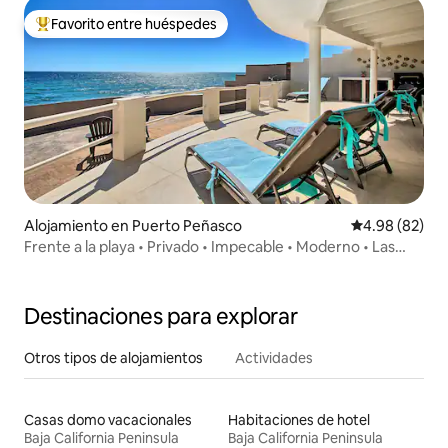
Favorito entre huéspedes
Favorito entre huéspedes preferido
Alojamiento en Puerto Peñasco
Calificación p
4.98 (82)
Frente a la playa • Privado • Impecable • Moderno • Las
Conchas
Destinaciones para explorar
Otros tipos de alojamientos
Actividades
Casas domo vacacionales
Habitaciones de hotel
Baja California Peninsula
Baja California Peninsula