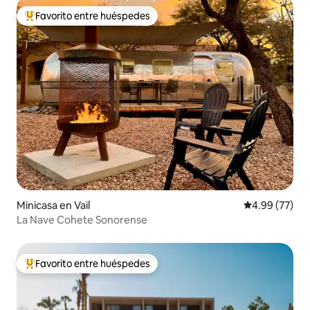
Favorito entre huéspedes
Favorito entre huéspedes preferido
Minicasa en Vail
Calificación p
4.99 (77)
La Nave Cohete Sonorense
Favorito entre huéspedes
Favorito entre huéspedes preferido