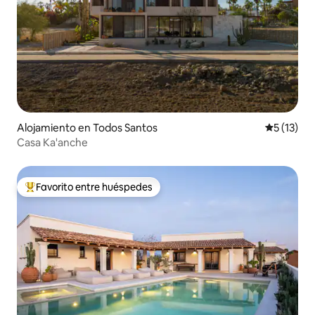
Alojamiento en Todos Santos
Calificaci
5 (13)
Casa Ka'anche
Favorito entre huéspedes
Favorito entre huéspedes preferido