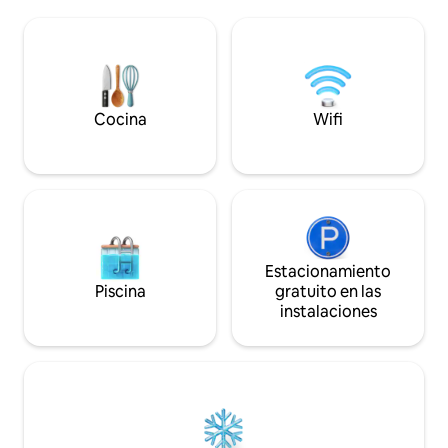
planta baja a la piscina y al ascensor
en el jacuzzi. Disfruta de tres zonas de
desde el garaje, donde tienes una plaza
comedor al aire lib
de aparcamiento asignada directamente
La terraza inferior
a tu pedazo de Cabo Heaven. Servicio de
cama tamaño king 
conserjería las 24 horas incluido durante
por la tarde.
toda tu estancia para todas tus
necesidades vacacionales.
Cocina
Wifi
Estacionamiento
Piscina
gratuito en las
instalaciones