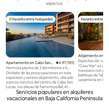
aspectos.
Favorito entre huéspedes
Favorito entre h
Favorito entre huéspedes preferido
Favorito entre h
Alojamiento en Sa
uevo Guaymas
Espectacular casa f
Apartamento en Cabo San L
Calificación promedio: 4.97 de 5
4.97 (101)
puestas de sol
"Casa Mar" es una 
ucas
Hermosa piscina de 2 dormitorios a 5
mexicano con pue
minutos del centro de Cabo
Olvídate de las preocupaciones en este
baldosas de fabrica
espacioso y sereno alojamiento, ubicado
carpintería en to
a pocos minutos del centro de Cabo San
con todas las como
Lucas, sus playas de fama mundial, el
mar al entrar en la
Servicios populares en alquileres
puerto deportivo, el centro comercial,
aliento. Los tres dormitorios tienen
las tiendas y mucho más, ubicado de
vacacionales en Baja California Peninsula
camas tamaño kin
forma segura en la playa Sunset.
a ras de suelo. Las terrazas ofrecen
Disfruta de acceso directo desde la
aislamiento para to