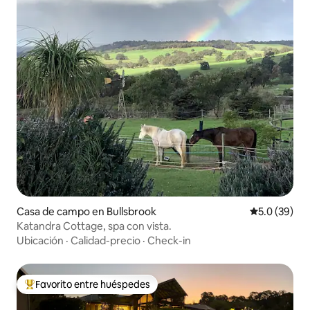
Casa de campo en Bullsbrook
Calificación
5.0 (39)
Katandra Cottage, spa con vista.
Ubicación
·
Calidad-precio
·
Check-in
Favorito entre huéspedes
Favorito entre huéspedes preferido