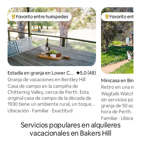
Favorito entre huéspedes
Favorito entre
Favorito entre huéspedes preferido
Favorito entre hu
Estadía en granja en Lower Chi
Calificación promedio: 5.0 de 
5.0 (48)
ttering
Granja de vacaciones en Bentley Hill
Minicasa en Bindo
Casa de campo en la campiña de
Retiro en una mini
Chittering Valley, cerca de Perth. Esta
red con vistas a W
Wagtails Watch es
original casa de campo de la década de
sin servicios públ
1930 tiene un ambiente rural, un toque
granja de 50 acres
de encanto vaquero y un jacuzzi al aire
Ubicación
·
Familiar
·
Exactitud
hora de Perth. Di
libre para que puedas relajarte. La casa
para las mañanas tr
Familiar
·
Ubicació
de campo de 2 recámaras tiene todo lo
Servicios populares en alquileres
estrellados y las
que necesitas: cocina completa, estudio,
junto a la chimene
vacacionales en Bakers Hill
lavandería, vestíbulo y 2 salas de estar,
desconectar y dis
una de ellas con chimenea de leña,