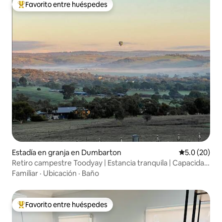
Favorito entre huéspedes
Favorito entre huéspedes preferido
Estadía en granja en Dumbarton
Calificación
5.0 (20)
Retiro campestre Toodyay | Estancia tranquila | Capacidad
para 6 personas
Familiar
·
Ubicación
·
Baño
Favorito entre huéspedes
Favorito entre huéspedes preferido