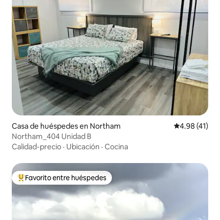
Casa de huéspedes en Northam
Calificación 
4.98 (41)
Northam_404 Unidad B
Calidad-precio
·
Ubicación
·
Cocina
Favorito entre huéspedes
Favorito entre huéspedes preferido