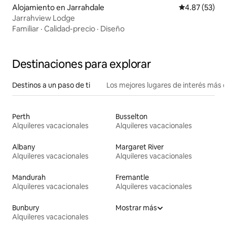
Alojamiento en Jarrahdale
Calificación 
4.87 (53)
Jarrahview Lodge
Familiar
·
Calidad-precio
·
Diseño
Destinaciones para explorar
Destinos a un paso de ti
Los mejores lugares de interés más 
Perth
Busselton
Alquileres vacacionales
Alquileres vacacionales
Albany
Margaret River
Alquileres vacacionales
Alquileres vacacionales
Mandurah
Fremantle
Alquileres vacacionales
Alquileres vacacionales
Bunbury
Mostrar más
Alquileres vacacionales