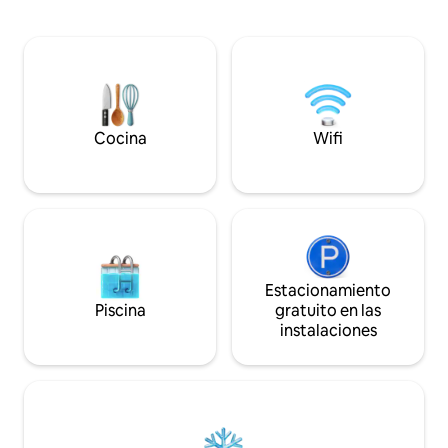
porción de la vida rural. Ya
perfecta para las noches de invierno y el
escapada romántic
vino tinto. Escapada romántica perfecta
amigos o un retiro 
para parejas, retiros en solitario o para
encontrarás espaci
cualquier persona que desee disfrutar
respirar aire fres
de una tranquila estancia en una granja
bienvenida a todo
para alejarse de la ajetreada vida
esforzamos por cr
cotidiana.
inclusivo y seguro
Cocina
Wifi
Estacionamiento
Piscina
gratuito en las
instalaciones