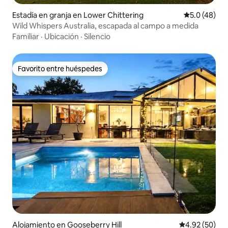
Estadía en granja en Lower Chittering
Calificación
5.0 (48)
Wild Whispers Australia, escapada al campo a medida
Familiar
·
Ubicación
·
Silencio
Favorito entre huéspedes
Favorito entre huéspedes
Alojamiento en Gooseberry Hill
Calificación p
4.92 (50)