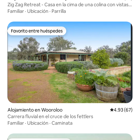
Zig Zag Retreat - Casa en la cima de una colina con vistas
impresionantes
Familiar
·
Ubicación
·
Parrilla
Favorito entre huéspedes
Favorito entre huéspedes
Alojamiento en Wooroloo
Calificación p
4.93 (67)
Carrera fluvial en el cruce de los fettlers
Familiar
·
Ubicación
·
Caminata