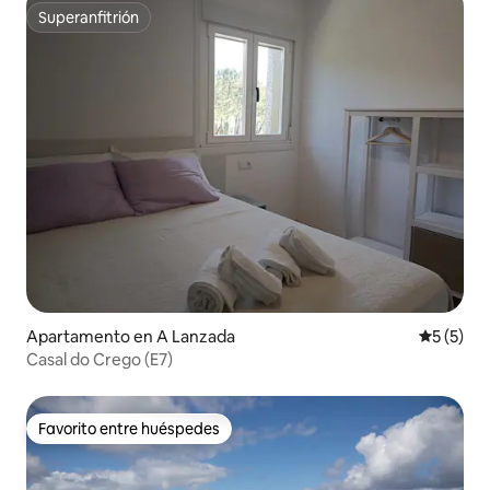
Superanfitrión
Superanfitrión
Apartamento en A Lanzada
Calificac
5 (5)
Casal do Crego (E7)
Favorito entre huéspedes
Favorito entre huéspedes