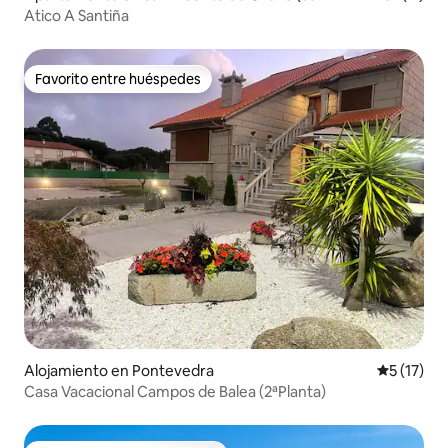
ente)
Atico A Santiña
Favorito entre huéspedes
Favorito entre huéspedes
Alojamiento en Pontevedra
Calificaci
5 (17)
Casa Vacacional Campos de Balea (2ªPlanta)