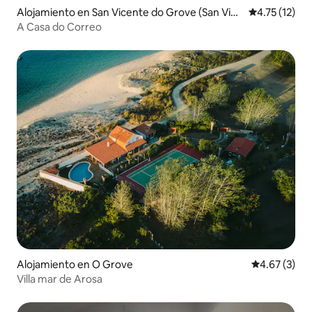
Alojamiento en San Vicente do Grove (San Vice
Calificación 
4.75 (12)
nte)
A Casa do Correo
Alojamiento en O Grove
Calificación
4.67 (3)
Villa mar de Arosa