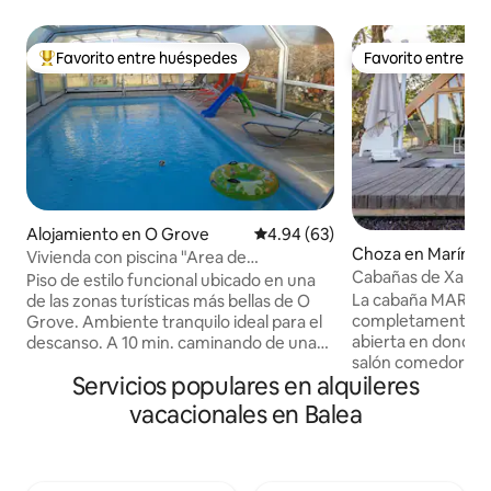
Favorito entre huéspedes
Favorito entre h
Favorito entre huéspedes preferido
Favorito entre h
Alojamiento en O Grove
Calificación promedio: 4.94 de 
4.94 (63)
Choza en Marín
Vivienda con piscina "Area de
Cabañas de Xarás 
Reboredo". 3 hab.
Piso de estilo funcional ubicado en una
La cabaña MARGA
de las zonas turísticas más bellas de O
completamente eq
Grove. Ambiente tranquilo ideal para el
abierta en donde p
descanso. A 10 min. caminando de una
salón comedor co
estupenda zona de playas. Todas las
Servicios populares en alquileres
matrimonio y un 
habitaciones tienen vistas al mar o al
espectacular bañe
jardín. Dispone de finca ajardinada
vacacionales en Balea
pequeño altillo l
circundante y piscina cubierta y
descansar en un s
climatizada mediante paneles solares.
experimentar una
Emplazamiento para dos vehículos.
divertida. la preciosa terraza de madera,
Posibilidad de recorridos de senderismo