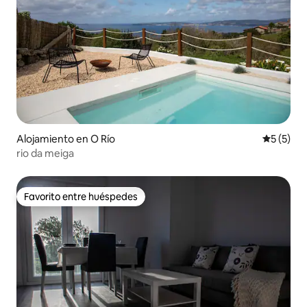
Alojamiento en O Río
Calificac
5 (5)
rio da meiga
Favorito entre huéspedes
Favorito entre huéspedes