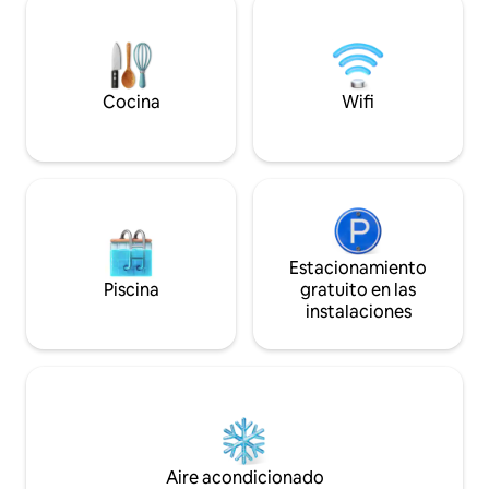
unas tumbonas do
por el monte o la orilla del mar, de
de un baño en el j
duración media y bajo grado de
Margarida se encu
dificultad.
localización con vi
Cocina
Wifi
Estacionamiento
Piscina
gratuito en las
instalaciones
Aire acondicionado