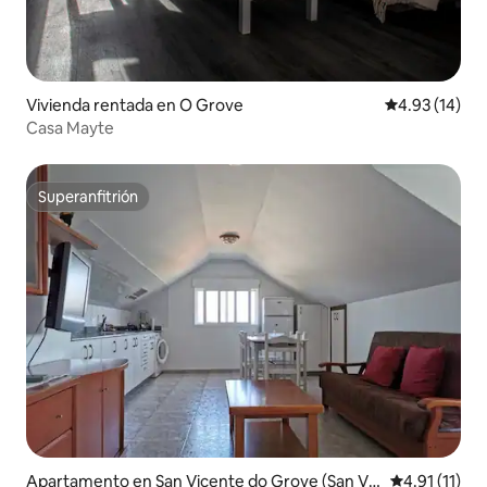
Vivienda rentada en O Grove
Calificación 
4.93 (14)
Casa Mayte
Superanfitrión
Superanfitrión
Apartamento en San Vicente do Grove (San Vic
Calificación 
4.91 (11)