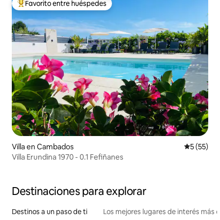
Favorito entre huéspedes
Favorito entre huéspedes preferido
Villa en Cambados
Calificaci
5 (55)
Villa Erundina 1970 - 0.1 Fefiñanes
Destinaciones para explorar
Destinos a un paso de ti
Los mejores lugares de interés más 