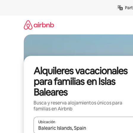
Omite
Part
el
contenido
Alquileres vacacionales
para familias en Islas
Baleares
Busca y reserva alojamientos únicos para
familias en Airbnb
Ubicación
Cuando los resultados estén disponibles, navega co