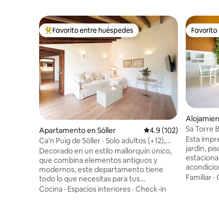
Favorito entre huéspedes
Favorito
Favorito entre huéspedes preferido
Favorito
Alojamien
Sa Torre B
Apartamento en Sóller
Calificación promedio:
4.9 (102)
Esta impr
Ca'n Puig de Sòller · Solo adultos (+12),
jardín, pi
ático...
Decorado en un estilo mallorquín único,
estaciona
que combina elementos antiguos y
acondicio
modernos, este departamento tiene
de juegos
Familiar
·
todo lo que necesitas para tus
casa se e
vacaciones en la isla. Cada recámara
Cocina
·
Espacios interiores
·
Check-in
residenci
tiene su propio baño y la sala cuenta con
pocos pas
un cómodo sofá, un comedor y una
atraccione
cocina. Perfecto para una estancia con