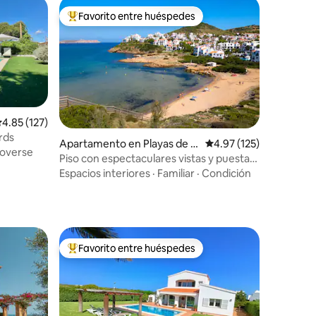
Favorito entre huéspedes
Favorito entre huéspedes preferido
alificación promedio: 4.85 de 5, 127 reseñas
4.85 (127)
rds
Apartamento en Playas de F
Calificación promedio: 
4.97 (125)
overse
ornells
Piso con espectaculares vistas y puesta
de sol
Espacios interiores
·
Familiar
·
Condición
Favorito entre huéspedes
rido
Favorito entre huéspedes preferido