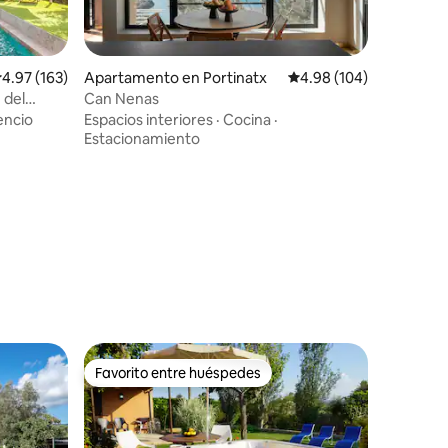
alificación promedio: 4.97 de 5, 163 reseñas
4.97 (163)
Apartamento en Portinatx
Calificación promedio: 
4.98 (104)
Can Nenas
lencio
Espacios interiores
·
Cocina
·
Estacionamiento
Favorito entre huéspedes
Favorito entre huéspedes