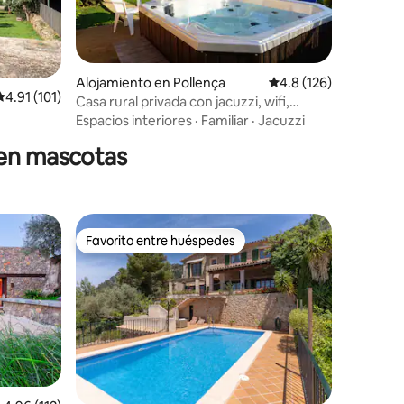
Alojamiento en Pollença
Calificación promedio:
4.8 (126)
Calificación promedio: 4.91 de 5, 101 reseñas
4.91 (101)
Casa rural privada con jacuzzi, wifi,
barbacoa y aparcamiento.
Espacios interiores
·
Familiar
·
Jacuzzi
ten mascotas
Favorito entre huéspedes
Favorito entre huéspedes