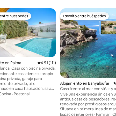
 entre huéspedes
Favorito entre huéspedes
 entre huéspedes
Favorito entre huéspedes
to en Palma
Calificación promedio: 4.91 de 5, 111 reseñas
4.91 (111)
lanca. Casa con piscina privada.
 4.9 de 5, 102 reseñas
esionante casa tiene su propio
scina privada, garaje para
Alojamiento en Banyalbufar
C
miento privado, aire
nado en cada habitación, sala
Casa frente al mar con viñas y a
 y sala de TV independiente. La
playa
Cocina
·
Peatonal
Vive una experiencia única en 
ncuentra en una zona
antigua casa de pescadores, re
al tranquila que se encuentra a
renovada por prestigiosos arqu
os de todas las principales
Situada en primera línea de mar
s de Palma. El lugar perfecto si
la playa y en un entorno exclusi
Espacios interiores
·
Familiar
·
C