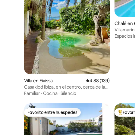
Chalé en 
Villamarin
opcional
Espacios i
Villa en Eivissa
Calificación promedio: 
4.88 (139)
Casaklod Ibiza, en el centro, cerca de la
playa.
Familiar
·
Cocina
·
Silencio
Favorito entre huéspedes
Favor
Favorito entre huéspedes
Favorito