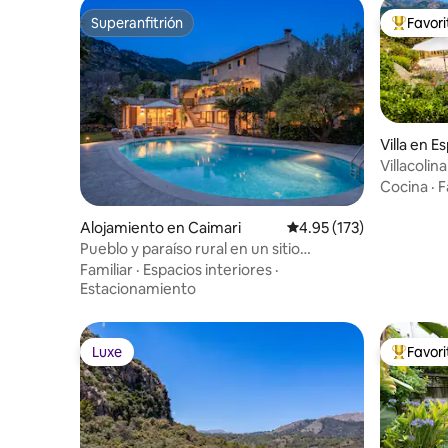
Superanfitrión
Favor
Superanfitrión
Favorito
Villa en E
Villacolin
vistas im
Cocina
·
F
Alojamiento en Caimari
Calificación promedio: 
4.95 (173)
Pueblo y paraíso rural en un sitio
patrimonio de la UNESCO
Familiar
·
Espacios interiores
·
Estacionamiento
Luxe
Favor
Luxe
Favorito