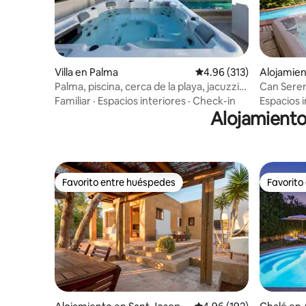
Villa en Palma
Calificación promedio: 
4.96 (313)
Alojamien
Palma, piscina, cerca de la playa, jacuzzi,
Can Sere
no se necesita coche, golf
Familiar
·
Espacios interiores
·
Check-in
Espacios i
Alojamiento
Favorito entre huéspedes
Favorito
Favorito entre huéspedes
Favorito