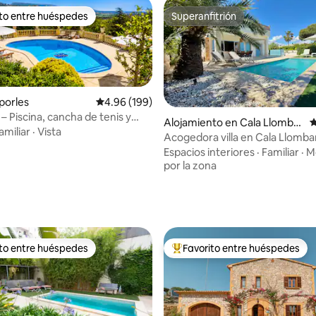
ito entre huéspedes
Superanfitrión
 entre huéspedes preferido
Superanfitrión
sporles
Calificación promedio: 4.96 de 5, 199 reseñas
4.96 (199)
a – Piscina, cancha de tenis y
Alojamiento en Cala Llombar
C
presionantes
amiliar
·
Vista
ds
Acogedora villa en Cala Llomba
Espacios interiores
·
Familiar
·
M
4.95 de 5, 173 reseñas
por la zona
ito entre huéspedes
Favorito entre huéspedes
 entre huéspedes preferido
Favorito entre huéspedes prefe