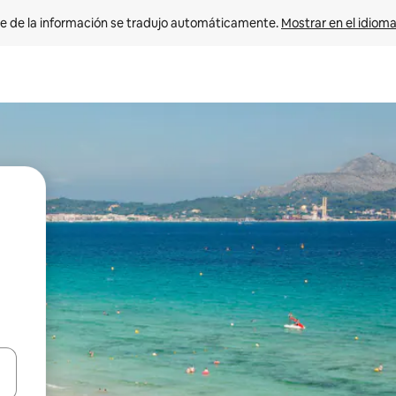
e de la información se tradujo automáticamente. 
Mostrar en el idioma
n las teclas de flecha hacia arriba y hacia abajo o explora con el tact