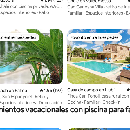
4.96 de 5, 192 reseñas
Alcúdia
Calificación promedio: 4.94 de 5, 125 reseñas
4.94 (125)
Chalé en Valldemossa
C
chalé con piscina privada, AACC
Can Ganesha Villa -retiro de Ins
Espacios interiores
·
Patio
Balinesa
Familiar
·
Espacios interiores
·
E
ito entre huéspedes
Favorito entre huéspedes
 entre huéspedes preferido
Favorito entre huéspedes
 4.9 de 5, 270 reseñas
Casa de campo en Llubí
C
sada en Palma
Calificación promedio: 4.96 de 5, 197 reseñas
4.96 (197)
Finca Can Fonoll, casa rural con 
o, Son Espanyolet. Relax y
wifi
Cocina
·
Familiar
·
Check-in
Espacios interiores
·
Decoración
ientos vacacionales con piscina para f