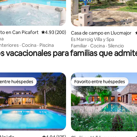
4.96 de 5, 313 reseñas
to en Can Picafort
Calificación promedio: 4.93 de 5, 200 reseñas
4.93 (200)
Casa de campo en Llucmajor
na
Es Marroig Villa y Spa
nteriores
·
Cocina
·
Piscina
Familiar
·
Cocina
·
Silencio
s vacacionales para familias que admi
 entre huéspedes
Favorito entre huéspedes
 entre huéspedes
Favorito entre huéspedes