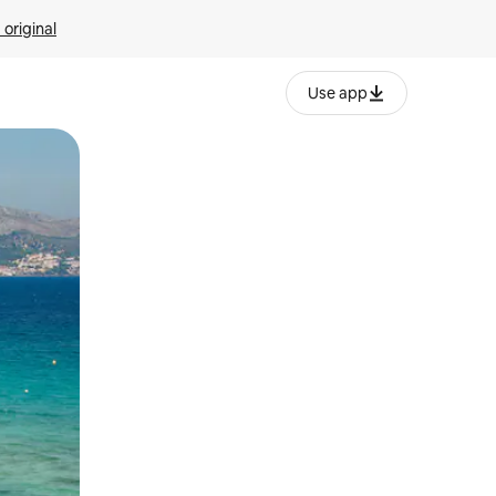
 original
Use app
o o desliza el dedo.