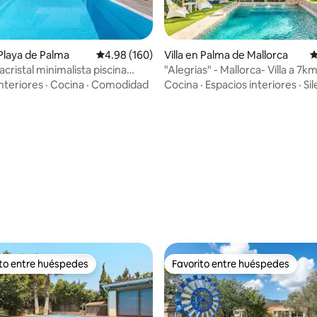
Playa de Palma
Calificación promedio: 4.98 de 5, 160 reseñas
4.98 (160)
Villa en Palma de Mallorca
C
acristal minimalista piscina
"Alegrias" - Mallorca- Villa a 7km del
centro
nteriores
·
Cocina
·
Comodidad
Cocina
·
Espacios interiores
·
Si
4.88 de 5, 139 reseñas
ito entre huéspedes
Favorito entre huéspedes
 entre huéspedes preferido
Favorito entre huéspedes