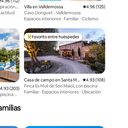
alificación promedio: 4.96 de 5, 112 reseñas
4.96 (112)
Villa en Valldemossa
Calificación promedio: 
4.96 (125)
piración
Caso Llonguet - Valldemossa
xactitud
Espacios interiores
·
Familiar
·
Ciclismo
Favorito entre huéspedes
Favorito entre huéspedes preferido
Casa de campo en Santa Ma
Calificación promedio: 
4.93 (108)
ria del Camí
Finca Es Moli de Son Maiol, con piscina
alificación promedio: 4.93 de 5, 203 reseñas
4.93 (203)
Familiar
·
Espacios interiores
·
Ubicación
piscina y
amilias