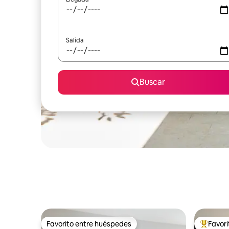
Salida
Buscar
Favorito entre huéspedes
Favor
Favorito entre huéspedes
Favorito