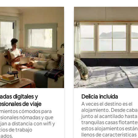
das digitales y
Delicia incluida
sionales de viaje
A veces el destino es el
alojamiento. Desde caba
amientos cómodos para
junto al acantilado hasta
sionales nómadas y que
tranquilas casas flotante
jan a distancia con wifi y
estos alojamientos están
ios de trabajo
llenos de características
cados.