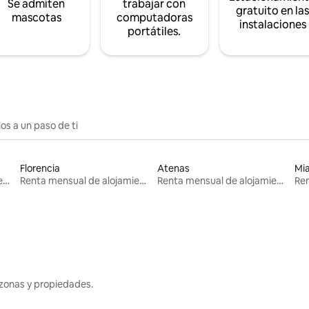
Se admiten
trabajar con
gratuito en la
mascotas
computadoras
instalaciones
portátiles.
os a un paso de ti
Florencia
Atenas
Mi
Renta mensual de alojamientos
Renta mensual de alojamientos
Renta mensual de alojamientos
zonas y propiedades.