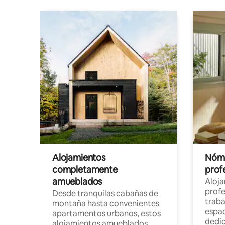
Alojamientos
Nóma
completamente
profe
amueblados
Aloj
profe
Desde tranquilas cabañas de
traba
montaña hasta convenientes
espac
apartamentos urbanos, estos
dedi
alojamientos amueblados