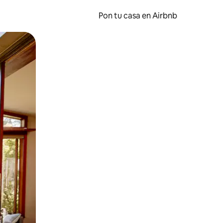
Pon tu casa en Airbnb
o o desliza el dedo.