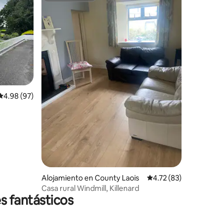
Calificación promedio: 4.98 de 5, 97 reseñas
4.98 (97)
Alojamiento en County Laois
Calificación promedio:
4.72 (83)
Casa rural Windmill, Killenard
s fantásticos