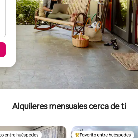
Alquileres mensuales cerca de ti
ito entre huéspedes
Favorito entre huéspedes
 entre huéspedes preferido
Favorito entre huéspedes prefe