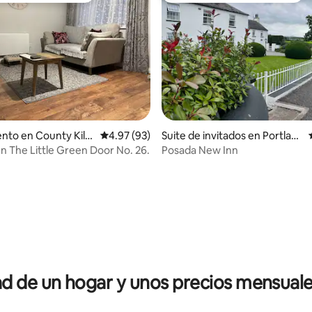
nto en County Kild
Calificación promedio: 4.97 de 5, 93 reseñas
4.97 (93)
Suite de invitados en Portlaoi
se
en The Little Green Door No. 26.
Posada New Inn
io: 5 de 5, 26 reseñas
 de un hogar y unos precios mensuale