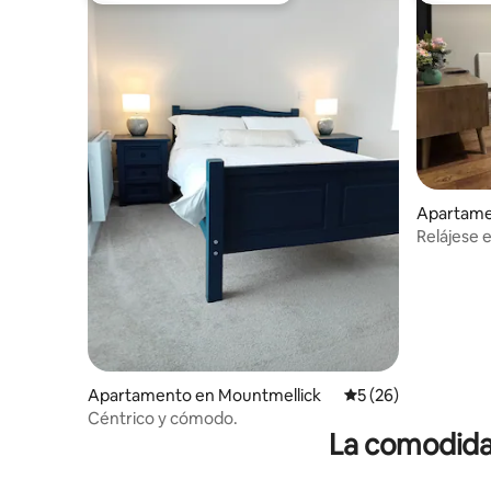
Apartame
are
Relájese 
Apartamento en Mountmellick
Calificación promed
5 (26)
Céntrico y cómodo.
La comodidad