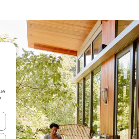
que
o
n las teclas de flecha hacia arriba y hacia abajo o explora con el tact