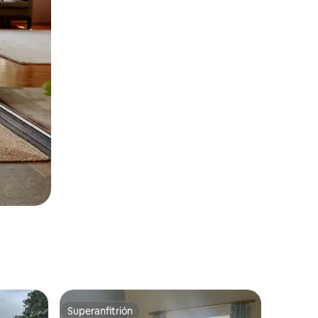
Superanfitrión
rido
Superanfitrión