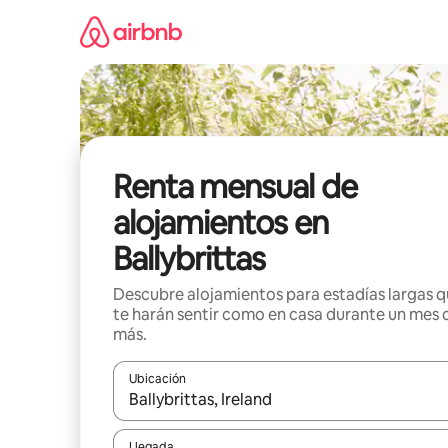
Omite
el
contenido
Renta mensual de
alojamientos en
Ballybrittas
Descubre alojamientos para estadías largas 
te harán sentir como en casa durante un mes 
más.
Ubicación
Cuando los resultados estén disponibles, navega co
Llegada