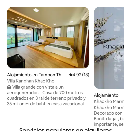
Alojamiento en Tambon Thun
Calificación promedio: 4.92 de 
4.92 (13)
g Samo
Villa Kanghan Khao Kho
🕋 Villa grande con vista a un
aerogenerador. - Casa de 700 metros
Alojamiento
cuadrados en 3 rai de terreno privado y
35 millones de baht en casa vacacional. *
Khaokho Marmoris
📌 Instalaciones - Varios estilos de
Decorado con un es
habitaciones - 4 televisores inteligentes
Bonito lugar, buen
de 65 y 55 pulgadas - TV, mira YouTube,
importante, seguro
Netflix gratis - Wifi de alta velocidad
Servicios populares en alquileres
No es necesario subi