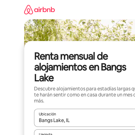
Omite
el
contenido
Renta mensual de
alojamientos en Bangs
Lake
Descubre alojamientos para estadías largas 
te harán sentir como en casa durante un mes 
más.
Ubicación
Cuando los resultados estén disponibles, navega co
Llegada