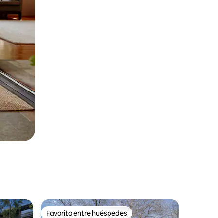
Favorito entre huéspedes
rido
Favorito entre huéspedes