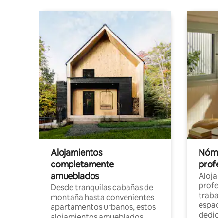
Alojamientos
Nóma
completamente
profe
amueblados
Aloj
profe
Desde tranquilas cabañas de
traba
montaña hasta convenientes
espac
apartamentos urbanos, estos
dedi
alojamientos amueblados