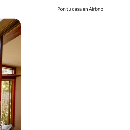
Pon tu casa en Airbnb
o o desliza el dedo.