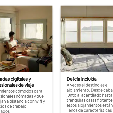
das digitales y
Delicia incluida
sionales de viaje
A veces el destino es el
alojamiento. Desde caba
amientos cómodos para
junto al acantilado hasta
sionales nómadas y que
tranquilas casas flotante
jan a distancia con wifi y
estos alojamientos están
ios de trabajo
llenos de características
cados.