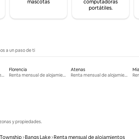
mascotas
computadoras
portátiles.
os a un paso de ti
Florencia
Atenas
Mi
Renta mensual de alojamientos
Renta mensual de alojamientos
Renta mensual de alojamientos
zonas y propiedades.
Township
Bangs Lake
Renta mensual de alojamientos