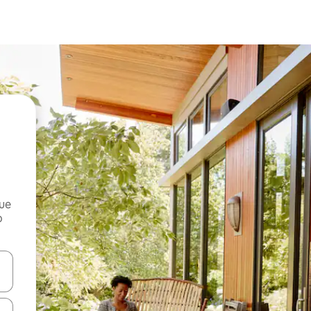
que
o
n las teclas de flecha hacia arriba y hacia abajo o explora con el tact