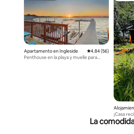
Apartamento en Ingleside
Calificación promedio:
4.84 (56)
Penthouse en la playa y muelle para
botes en Chain O' Lakes 3/1.5
Alojamie
¡Casa rec
La comodidad