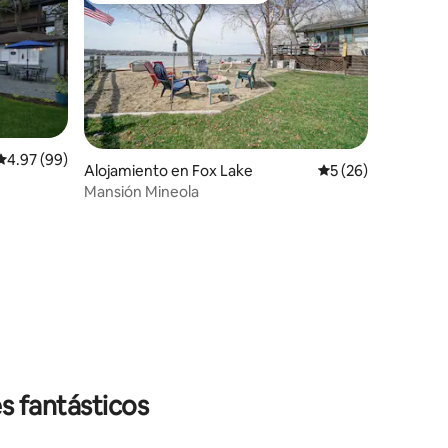
Calificación promedio: 4.97 de 5, 99 reseñas
4.97 (99)
Alojamiento en Fox Lake
Calificación promed
5 (26)
Mansión Mineola
s fantásticos