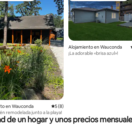
Alojamiento en Wauconda
 4.84 de 5, 56 reseñas
¡La adorable «brisa azul»!
nto en Wauconda
Calificación promedio: 5 de 5, 8 reseñas
5 (8)
ién remodelada junto a la playa!
 de un hogar y unos precios mensuale