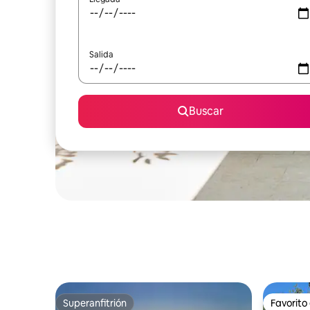
Salida
Buscar
Superanfitrión
Favorito
Superanfitrión
Favorito