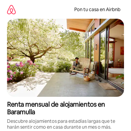
Omite
el
Pon tu casa en Airbnb
contenido
Renta mensual de alojamientos en
Baramulla
Descubre alojamientos para estadías largas que te
harán sentir como en casa durante un mes o más.