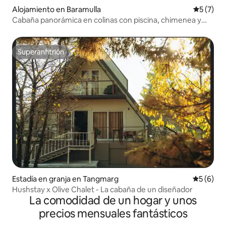
Alojamiento en Baramulla
Calificac
5 (7)
Cabaña panorámica en colinas con piscina, chimenea y
wifi
Superanfitrión
Superanfitrión
Estadía en granja en Tangmarg
Calificac
5 (6)
Hushstay x Olive Chalet - La cabaña de un diseñador
La comodidad de un hogar y unos
precios mensuales fantásticos