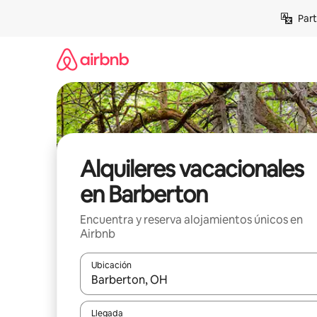
Omite
Part
el
contenido
Alquileres vacacionales
en Barberton
Encuentra y reserva alojamientos únicos en
Airbnb
Ubicación
Cuando los resultados estén disponibles, navega co
Llegada