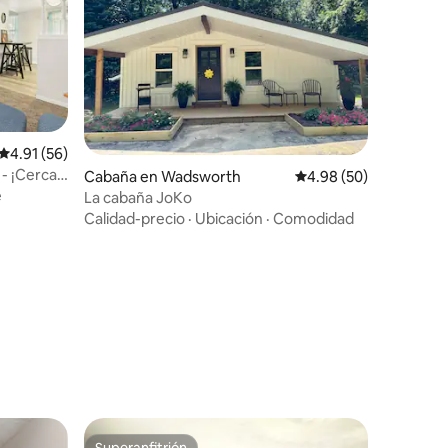
Calificación promedio: 4.91 de 5, 56 reseñas
4.91 (56)
- ¡Cerca
Cabaña en Wadsworth
Calificación promedio:
4.98 (50)
e
La cabaña JoKo
Calidad-precio
·
Ubicación
·
Comodidad
Superanfitrión