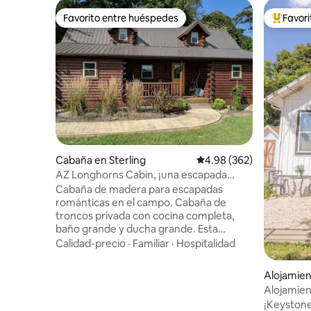
Favorito entre huéspedes
Favor
Favorito entre huéspedes
Favorito
Cabaña en Sterling
Calificación promedio: 
4.98 (362)
AZ Longhorns Cabin, ¡una escapada
romántica!
Cabaña de madera para escapadas
románticas en el campo. Cabaña de
troncos privada con cocina completa,
baño grande y ducha grande. Esta
cabaña fue construida en verano de 2016
Calidad-precio
·
Familiar
·
Hospitalidad
y seguimos trabajando en el paisajismo
para convertirla en un lugar fantástico
Alojamien
para tener una escapada romántica o un
Alojamien
lugar para relajarse y escapar de la
jacuzzi y 
¡Keystone
ciudad. Wifi gratuito, bañera de