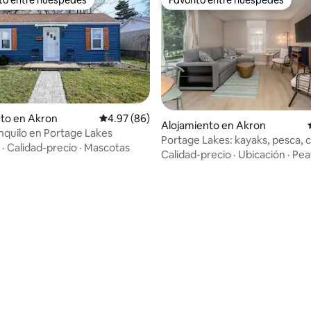
 entre huéspedes preferido
Favorito entre huéspedes
to en Akron
Calificación promedio: 4.97 de 5, 86 reseñas
4.97 (86)
Alojamiento en Akron
anquilo en Portage Lakes
Portage Lakes: kayaks, pesca,
·
Calidad-precio
·
Mascotas
y parrilla
Calidad-precio
·
Ubicación
·
Pea
io: 5 de 5, 73 reseñas