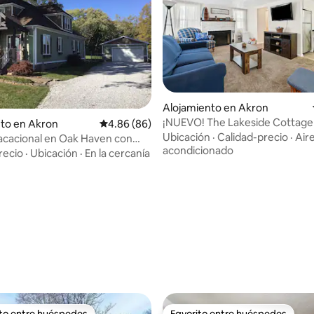
Alojamiento en Akron
¡NUEVO! The Lakeside Cottage 
to en Akron
Calificación promedio: 4.86 de 5, 86 reseñas
4.86 (86)
de todo!
Ubicación
·
Calidad-precio
·
Air
vacacional en Oak Haven con
acondicionado
recio
·
Ubicación
·
En la cercanía
io: 5 de 5, 56 reseñas
ito entre huéspedes
Favorito entre huéspedes