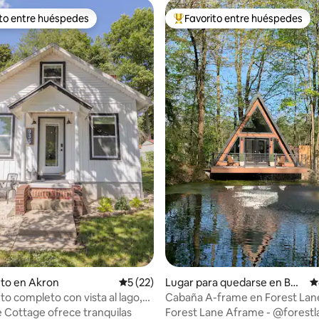
ito entre huéspedes
Favorito entre huéspedes
 entre huéspedes preferido
Favorito entre huéspedes prefe
4.98 de 5, 362 reseñas
to en Akron
Calificación promedio: 5 de 5, 22 reseñas
5 (22)
Lugar para quedarse en Bea
C
ch City
to completo con vista al lago,
Cabaña A-frame en Forest Lane
patio vallado para perros
kayaks, fogata
 Cottage ofrece tranquilas
Forest Lane Aframe - @forestlane__ A 1