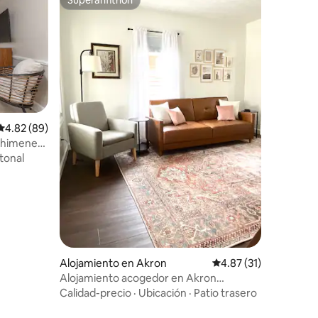
Superanfitrión
Calificación promedio: 4.82 de 5, 89 reseñas
4.82 (89)
 chimenea
tonal
Alojamiento en Akron
Calificación promedio:
4.87 (31)
Alojamiento acogedor en Akron
(Kenmore)
Calidad-precio
·
Ubicación
·
Patio trasero