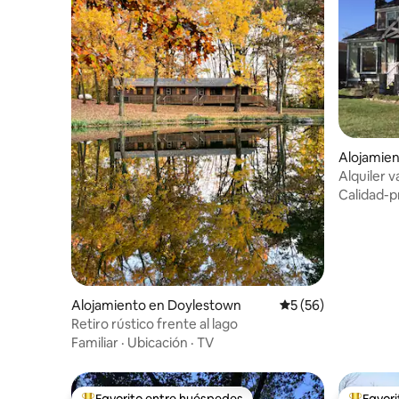
Alojamien
Alquiler 
jacuzzi
Calidad-p
Alojamiento en Doylestown
Calificación promed
5 (56)
Retiro rústico frente al lago
Familiar
·
Ubicación
·
TV
Favorito entre huéspedes
Favor