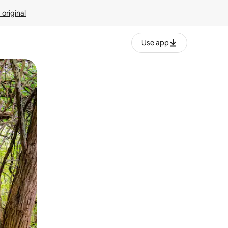
 original
Use app
o o desliza el dedo.