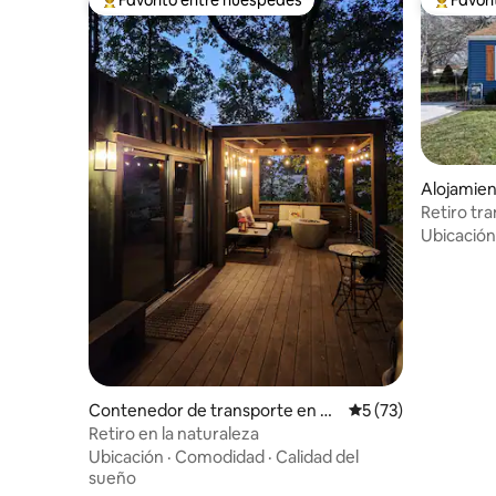
Favorito entre huéspedes preferido
Favorito
Alojamien
Retiro tr
Ubicación
Contenedor de transporte en D
Calificación promed
5 (73)
alton
Retiro en la naturaleza
Ubicación
·
Comodidad
·
Calidad del
sueño