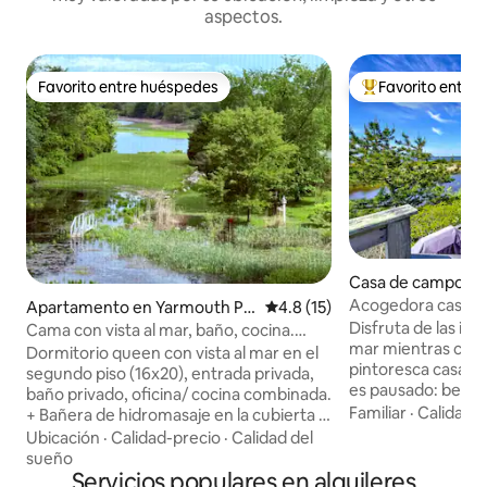
aspectos.
Favorito entre huéspedes
Favorito entre
Favorito entre huéspedes
Favorito entre hu
Casa de campo en
mouth
Acogedora casa de
Apartamento en Yarmouth Po
Calificación promedio: 4.8 de 
4.8 (15)
con amplias vistas
rt
Disfruta de las int
Cama con vista al mar, baño, cocina.
mar mientras cami
Terraza. Spa.
Dormitorio queen con vista al mar en el
pintoresca casa de
segundo piso (16x20), entrada privada,
es pausado: bebe c
baño privado, oficina/ cocina combinada.
observa el amanec
Familiar
·
Calidad-
+ Bañera de hidromasaje en la cubierta +
cálidas aguas de 
Wi-Fi gratis + A poca distancia a pie de
Ubicación
·
Calidad-precio
·
Calidad del
afuera. ¡Hacemos cambios anualmente!
restaurantes y cafeterías + 10 minutos a
sueño
¡Acabamos de inst
las playas + entrada con teclado privado
Servicios populares en alquileres