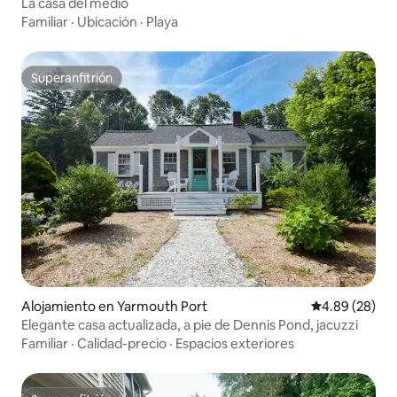
La casa del medio
Familiar
·
Ubicación
·
Playa
Superanfitrión
Superanfitrión
Alojamiento en Yarmouth Port
Calificación p
4.89 (28)
Elegante casa actualizada, a pie de Dennis Pond, jacuzzi
Familiar
·
Calidad-precio
·
Espacios exteriores