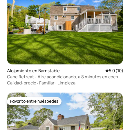
Alojamiento en Barnstable
Calificación
5.0 (10)
Cape Retreat - Aire acondicionado, a 8 minutos en coche
de la playa de Craigville
Calidad-precio
·
Familiar
·
Limpieza
Favorito entre huéspedes
Favorito entre huéspedes