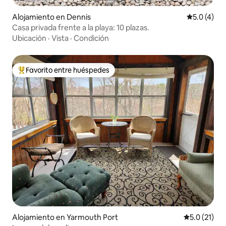
Alojamiento en Dennis
Calificació
5.0 (4)
Casa privada frente a la playa: 10 plazas.
Ubicación
·
Vista
·
Condición
Favorito entre huéspedes
Favorito entre huéspedes preferido
Alojamiento en Yarmouth Port
Calificación
5.0 (21)