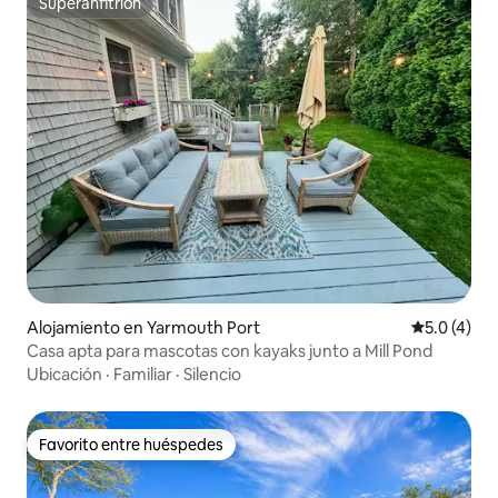
Superanfitrión
Superanfitrión
Alojamiento en Yarmouth Port
Calificació
5.0 (4)
Casa apta para mascotas con kayaks junto a Mill Pond
Ubicación
·
Familiar
·
Silencio
Favorito entre huéspedes
Favorito entre huéspedes