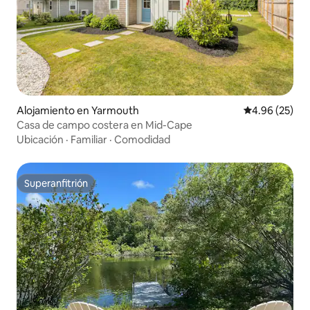
Alojamiento en Yarmouth
Calificación p
4.96 (25)
Casa de campo costera en Mid-Cape
Ubicación
·
Familiar
·
Comodidad
Superanfitrión
Superanfitrión