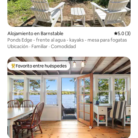
Alojamiento en Barnstable
Calificació
5.0 (3)
Ponds Edge - frente al agua - kayaks - mesa para fogatas
Ubicación
·
Familiar
·
Comodidad
Favorito entre huéspedes
Favorito entre huéspedes preferido