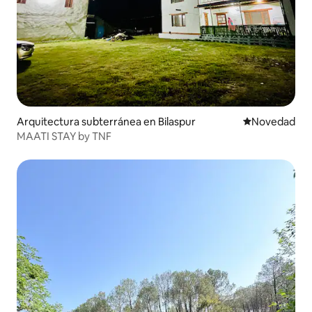
Arquitectura subterránea en Bilaspur
Lugar para ho
Novedad
MAATI STAY by TNF