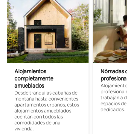
Alojamientos
Nómadas digit
completamente
profesionales 
amueblados
Alojamientos 
profesionales 
Desde tranquilas cabañas de
trabajan a dist
montaña hasta convenientes
espacios de tr
apartamentos urbanos, estos
dedicados.
alojamientos amueblados
cuentan con todos las
comodidades de una
vivienda.