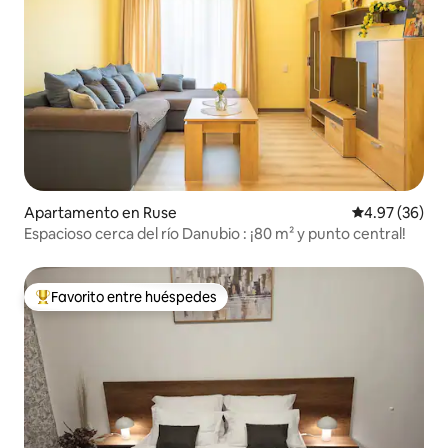
Apartamento en Ruse
Calificación p
4.97 (36)
Espacioso cerca del río Danubio : ¡80 m² y punto central!
Favorito entre huéspedes
Favorito entre huéspedes preferido