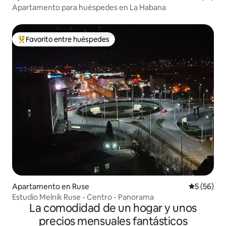
Apartamento para huéspedes en La Habana
Favorito entre huéspedes
Favorito entre huéspedes preferido
Apartamento en Ruse
Calificaci
5 (56)
Estudio Melnik Ruse - Centro - Panorama
La comodidad de un hogar y unos
precios mensuales fantásticos