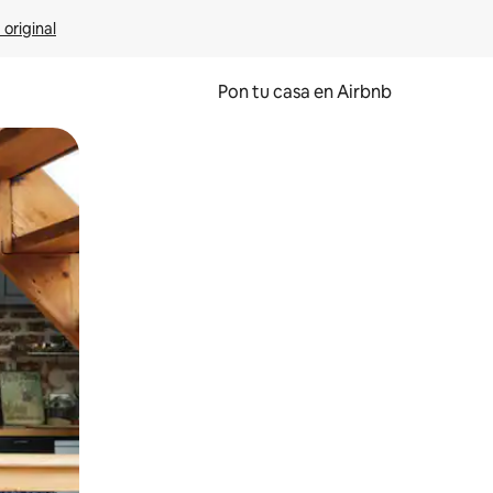
 original
Pon tu casa en Airbnb
o o desliza el dedo.