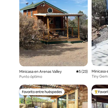
Minicasa e
Minicasa en Arenas Valley
Calificación promed
5 (23)
Tiny Gem
Punto óptimo
Favorito entre huéspedes
Favor
Favorito entre huéspedes
Favorito