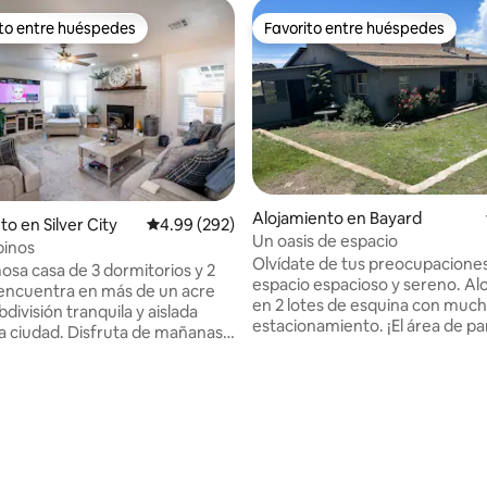
ito entre huéspedes
Favorito entre huéspedes
 entre huéspedes preferido
Favorito entre huéspedes
Alojamiento en Bayard
o en Silver City
Calificación promedio: 4.99 de 5, 292 reseñas
4.99 (292)
Un oasis de espacio
pinos
Olvídate de tus preocupacione
osa casa de 3 dormitorios y 2
espacio espacioso y sereno. Al
encuentra en más de un acre
en 2 lotes de esquina con muc
división tranquila y aislada
estacionamiento. ¡El área de parrilla
la ciudad. Disfruta de mañanas
supervisa hermosas vistas a la
 y puestas de sol
Televisores en todas las habita
antes en el porche trasero
WIFI. La cocina está totalmente equipada
preparas una cena maravillosa.
4.98 de 5, 124 reseñas
con ollas, sartenes, platos, taz
stra zona del centro de la
y una cafetería. Puerta de entrada a Gila
n tiendas locales, restaurantes
Wilderness, pesca, aguas terma
 de arte a solo 3 millas de
senderismo. En la zona, Family Dollar,
y nuestro histórico Pinos Altos,