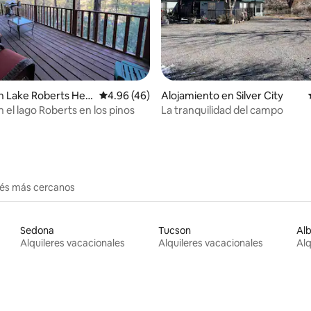
 4.97 de 5, 78 reseñas
 Lake Roberts Heig
Calificación promedio: 4.96 de 5, 46 reseñas
4.96 (46)
Alojamiento en Silver City
 el lago Roberts en los pinos
La tranquilidad del campo
erés más cercanos
Sedona
Tucson
Al
Alquileres vacacionales
Alquileres vacacionales
Alq