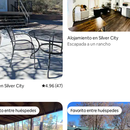
Alojamiento en Silver City
Escapada a un rancho
n Silver City
Calificación promedio: 4.96 de 5, 47 reseñas
4.96 (47)
io: 5 de 5, 23 reseñas
ito entre huéspedes
Favorito entre huéspedes
 entre huéspedes preferido
Favorito entre huéspedes