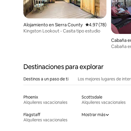
Alojamiento en Sierra County
Calificación promedio:
4.97 (78)
Kingston Lookout - Casita tipo estudio
Cabaña en
hts
Cabaña en
Destinaciones para explorar
Destinos a un paso de ti
Los mejores lugares de int
Phoenix
Scottsdale
Alquileres vacacionales
Alquileres vacacionales
Flagstaff
Mostrar más
Alquileres vacacionales