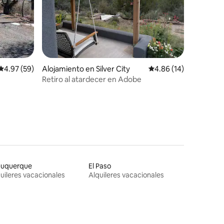
Calificación promedio: 4.97 de 5, 59 reseñas
4.97 (59)
Alojamiento en Silver City
Calificación promedio:
4.86 (14)
Retiro al atardecer en Adobe
buquerque
El Paso
uileres vacacionales
Alquileres vacacionales