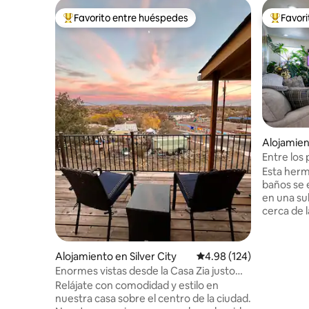
Favorito entre huéspedes
Favor
Favorito entre huéspedes preferido
Favorito
Alojamient
Entre los 
Esta herm
baños se 
en una sub
cerca de 
tranquilas
impresion
mientras 
Alojamiento en Silver City
Calificación promedio: 
4.98 (124)
Visita nue
Enormes vistas desde la Casa Zia justo
ciudad co
encima del centro de la ciudad
Relájate con comodidad y estilo en
y galerías
nuestra casa sobre el centro de la ciudad.
distancia 