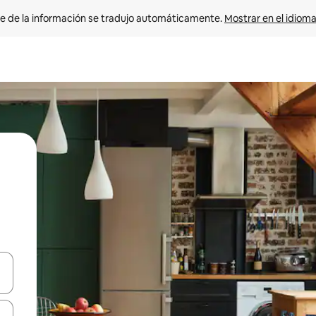
e de la información se tradujo automáticamente. 
Mostrar en el idioma
n las teclas de flecha hacia arriba y hacia abajo o explora con el tact