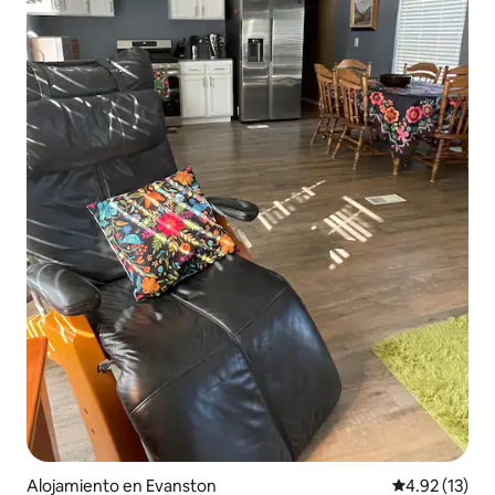
Alojamiento en Evanston
Calificación 
4.92 (13)