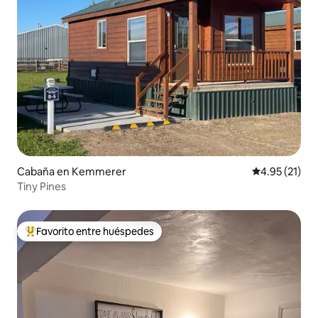
Cabaña en Kemmerer
Calificación 
4.95 (21)
Tiny Pines
Favorito entre huéspedes
Favorito entre huéspedes preferido