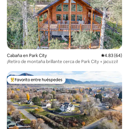
Cabaña en Park City
Calificación p
4.83 (64)
¡Retiro de montaña brillante cerca de Park City + jacuzzi!
Favorito entre huéspedes
Favorito entre huéspedes preferido