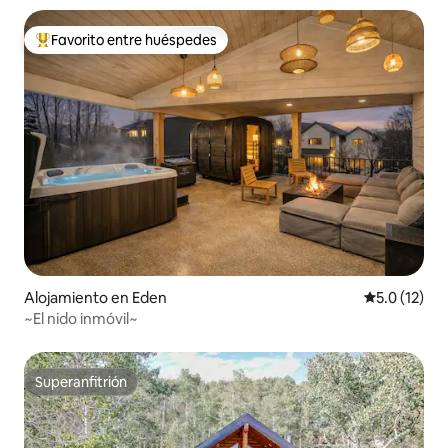
Favorito entre huéspedes
Favorito entre huéspedes preferido
Alojamiento en Eden
Calificación
5.0 (12)
~El nido inmóvil~
Superanfitrión
Superanfitrión