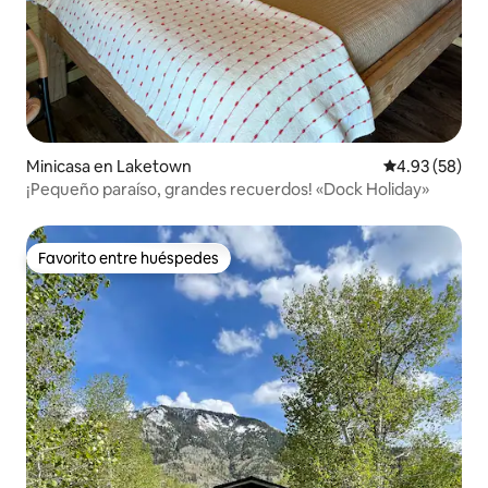
Minicasa en Laketown
Calificación p
4.93 (58)
¡Pequeño paraíso, grandes recuerdos! «Dock Holiday»
Favorito entre huéspedes
Favorito entre huéspedes