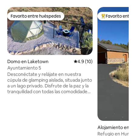
Favorito entre huéspedes
Favorito entre
Favorito entre huéspedes
Favorito entre hu
Domo en Laketown
Calificación promedio: 4.9 de 
4.9 (10)
Ayuntamiento 5
Desconéctate y relájate en nuestra
cúpula de glamping aislada, situada junto
a un lago privado. Disfrute de la paz y la
tranquilidad con todas las comodidades
del hogar: cama tamaño king,
refrigerador pequeño, microondas
pequeño, baño privado. Puede alojar a 2
personas cómodamente con una cama
supletoria adicional, esta cúpula puede
alojar a 3-4 personas. Relájate alrededor
Alojamiento en Hun
de la barbacoa y la mesa de fuego bajo
Refugio en Huntsvi