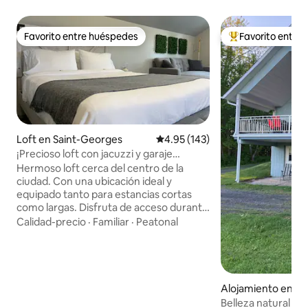
Favorito entre huéspedes
Favorito entre
Favorito entre huéspedes
Favorito entre hu
Loft en Saint-Georges
Calificación promedio: 4.95 de 5
4.95 (143)
¡Precioso loft con jacuzzi y garaje
climatizado!
Hermoso loft cerca del centro de la
ciudad. Con una ubicación ideal y
equipado tanto para estancias cortas
como largas. Disfruta de acceso durante
todo el año al jacuzzi, un garaje,
Calidad-precio
·
Familiar
·
Peatonal
estacionamiento al aire libre y una
terraza con fogata. Entrada privada con
cerradura de teclado. Incluye una cocina
completa, Wi‑Fi, un televisor de 52
pulgadas con aplicaciones de streaming
Alojamiento en Sai
y una consola PS4. Carga de 30 A a
Belleza natural