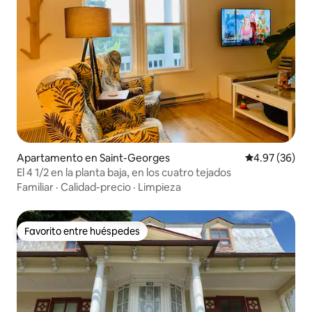
Apartamento en Saint-Georges
Calificación p
4.97 (36)
El 4 1/2 en la planta baja, en los cuatro tejados
Familiar
·
Calidad-precio
·
Limpieza
Favorito entre huéspedes
Favorito entre huéspedes