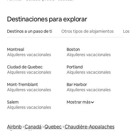
Destinaciones para explorar
Destinos a un paso de ti
Otros tipos de alojamientos
Los 
Montreal
Boston
Alquileres vacacionales
Alquileres vacacionales
Ciudad de Quebec
Portland
Alquileres vacacionales
Alquileres vacacionales
Mont-Tremblant
Bar Harbor
Alquileres vacacionales
Alquileres vacacionales
Salem
Mostrar más
Alquileres vacacionales
Airbnb
Canadá
Quebec
Chaudière-Appalaches