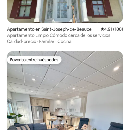
Apartamento en Saint-Joseph-de-Beauce
Calificación p
4.91 (100)
Apartamento Limpio Cómodo cerca de los servicios
Calidad-precio
·
Familiar
·
Cocina
Favorito entre huéspedes
Favorito entre huéspedes