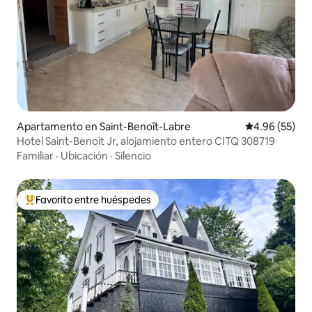
Apartamento en Saint-Benoît-Labre
Calificación p
4.96 (55)
Hotel Saint-Benoit Jr, alojamiento entero CITQ 308719
Familiar
·
Ubicación
·
Silencio
Favorito entre huéspedes
Favorito entre huéspedes preferido