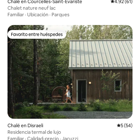
Chalé en Courcelles-Saint-Évariste
Calificación 
4.92 (61)
Chalet nature neuf lac
Familiar
·
Ubicación
·
Parques
Favorito entre huéspedes
Favorito entre huéspedes
Chalé en Disraeli
Calificaci
5 (54)
Residencia termal de lujo
Familiar
·
Calidad-precio
·
Jacuzzi