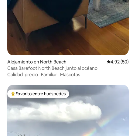
Alojamiento en North Beach
Calificación p
4.92 (50)
Casa Barefoot North Beach junto al océano
Calidad-precio
·
Familiar
·
Mascotas
Favorito entre huéspedes
Favorito entre huéspedes preferido