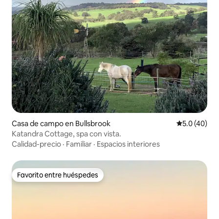
Casa de campo en Bullsbrook
Calificación
5.0 (40)
Katandra Cottage, spa con vista.
Calidad-precio
·
Familiar
·
Espacios interiores
Favorito entre huéspedes
Favorito entre huéspedes