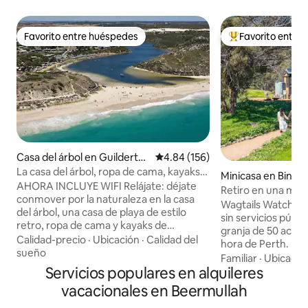
Favorito entre huéspedes
Favorito entre
Favorito entre huéspedes
Favorito entre hu
Casa del árbol en Guilderto
Calificación promedio: 4.84 de 5
4.84 (156)
n
La casa del árbol, ropa de cama, kayaks,
Minicasa en Bindo
fogata, WIFI
AHORA INCLUYE WIFI Relájate: déjate
Retiro en una mini
conmover por la naturaleza en la casa
red con vistas a W
Wagtails Watch es
del árbol, una casa de playa de estilo
sin servicios públ
retro, ropa de cama y kayaks de
granja de 50 acres
cortesía. Se admiten mascotas. A solo
Calidad-precio
·
Ubicación
·
Calidad del
hora de Perth. Di
100 metros a pie de la playa para perros
sueño
para las mañanas tr
Familiar
·
Ubicació
de Guilderton. Disfrute de una bebida
Servicios populares en alquileres
estrellados y las
(té y café incluidos) en la gran terraza
junto a la chimene
vacacionales en Beermullah
que se extiende desde el salón rodeado
desconectar y dis
de eucaliptos. Deja que los lugareños te