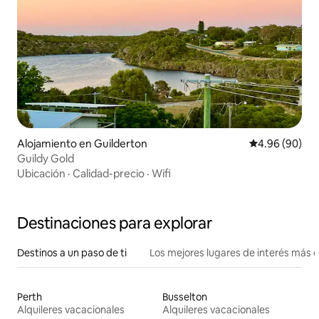
Alojamiento en Guilderton
Calificación p
4.96 (90)
Guildy Gold
Ubicación
·
Calidad-precio
·
Wifi
Destinaciones para explorar
Destinos a un paso de ti
Los mejores lugares de interés más 
Perth
Busselton
Alquileres vacacionales
Alquileres vacacionales