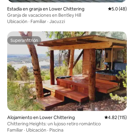
Estadía en granja en Lower Chittering
Calificación
5.0 (48)
Granja de vacaciones en Bentley Hill
Ubicación
·
Familiar
·
Jacuzzi
Superanfitrión
Superanfitrión
Alojamiento en Lower Chittering
Calificación p
4.82 (115)
Chittering Heights: un lujoso retiro romántico
Familiar
·
Ubicación
·
Piscina