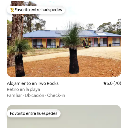
Favorito entre huéspedes
Favorito entre huéspedes preferido
Alojamiento en Two Rocks
Calificación
5.0 (70)
Retiro en la playa
Familiar
·
Ubicación
·
Check-in
Favorito entre huéspedes
Favorito entre huéspedes