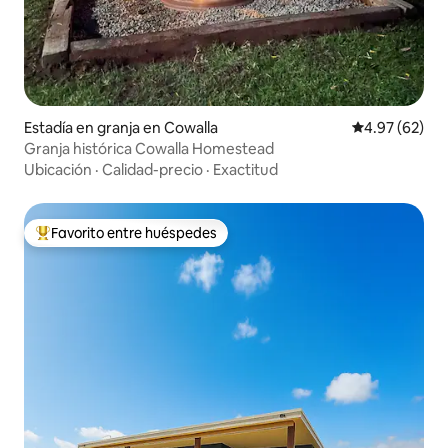
Estadía en granja en Cowalla
Calificación p
4.97 (62)
Granja histórica Cowalla Homestead
Ubicación
·
Calidad-precio
·
Exactitud
Favorito entre huéspedes
Favorito entre huéspedes preferido