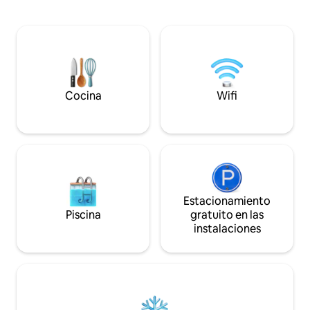
porción de la vida rural. Ya
entretengan: galahs, pinzones, etc. Se
escapada romántic
proporciona semilla para pájaros. INSTA -
amigos o un retiro 
amoore_the_treehouse Escapada
encontrarás espaci
relajante para todas las estaciones...
respirar aire fres
acogedora chimenea de leña: se
bienvenida a todo
proporciona 1 bolsa de leña por cada
esforzamos por cr
reservación.
inclusivo y seguro
Cocina
Wifi
Estacionamiento
Piscina
gratuito en las
instalaciones