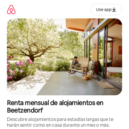
Omite
el
Use app
contenido
Renta mensual de alojamientos en
Beetzendorf
Descubre alojamientos para estadías largas que te
harán sentir como en casa durante un mes o más.