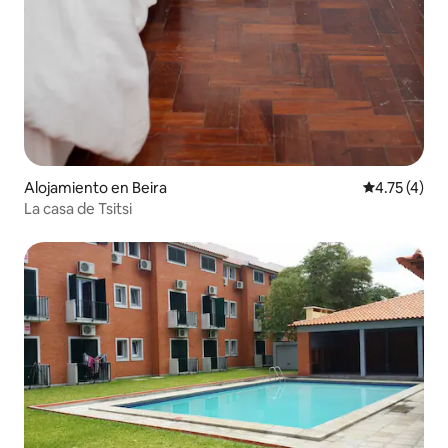
Alojamiento en Beira
Calificación
4.75 (4)
La casa de Tsitsi