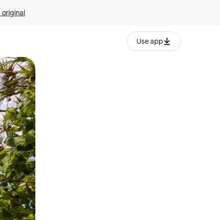
 original
Use app
o o desliza el dedo.