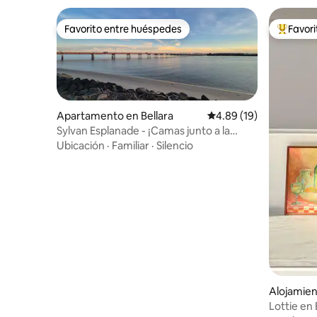
Favorito entre huéspedes
Favor
Favorito entre huéspedes
Favorito
Apartamento en Bellara
Calificación promedio:
4.89 (19)
Sylvan Esplanade - ¡Camas junto a la
playa!
Ubicación
·
Familiar
·
Silencio
Alojamie
Lottie en 