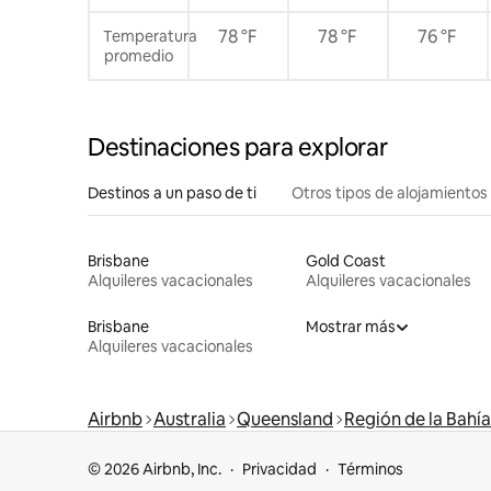
78 °F
78 °F
76 °F
Temperatura
promedio
Destinaciones para explorar
Destinos a un paso de ti
Otros tipos de alojamientos
Brisbane
Gold Coast
Alquileres vacacionales
Alquileres vacacionales
Brisbane
Mostrar más
Alquileres vacacionales
Airbnb
Australia
Queensland
Región de la Bahí
© 2026 Airbnb, Inc.
Privacidad
Términos