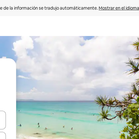
e de la información se tradujo automáticamente. 
Mostrar en el idioma
n las teclas de flecha hacia arriba y hacia abajo o explora con el tact