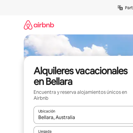
Omite
Part
el
contenido
Alquileres vacacionales
en Bellara
Encuentra y reserva alojamientos únicos en
Airbnb
Ubicación
Cuando los resultados estén disponibles, navega co
Llegada