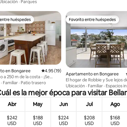
 arena
Ubicación
·
Parques
 entre huéspedes
Favorito entre huéspedes
 entre huéspedes
Favorito entre huéspedes
 4.94 de 5, 17 reseñas
nto en Bongaree
Calificación promedio: 4.95 de 5, 19 reseñas
4.95 (19)
Apartamento en Bongaree
o a 250 m de la costa - ¡Se
El hogar de Robbie y Sue lejos d
mascotas!
·
Familiar
·
Patio trasero
Ubicación
·
Familiar
·
Espacios in
uál es la mejor época para visitar Bella
Abr
May
Jun
Jul
Ago
$242
$188
$224
$208
$168
USD
USD
USD
USD
USD