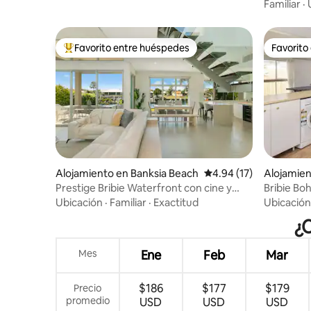
playas de
Familiar
·
Favorito entre huéspedes
Favorito
Favorito entre huéspedes preferido
Favorito
Alojamiento en Banksia Beach
Calificación promedio:
4.94 (17)
Alojamie
Prestige Bribie Waterfront con cine y
Bribie Boh
piscina de lujo
admiten 
Ubicación
·
Familiar
·
Exactitud
Ubicación
¿C
Mes
Ene
Feb
Mar
$186
$177
$179
Precio
promedio
USD
USD
USD