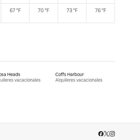
67 °F
70 °F
73 °F
76 °F
osa Heads
Coffs Harbour
uileres vacacionales
Alquileres vacacionales