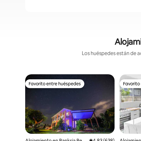
Alojami
Los huéspedes están de ac
Favorito entre huéspedes
Favorito
Favorito entre huéspedes
Favorito
Alojamiento en Banksia Bea
Calificación promedio: 
4.83 (638)
Alojamien