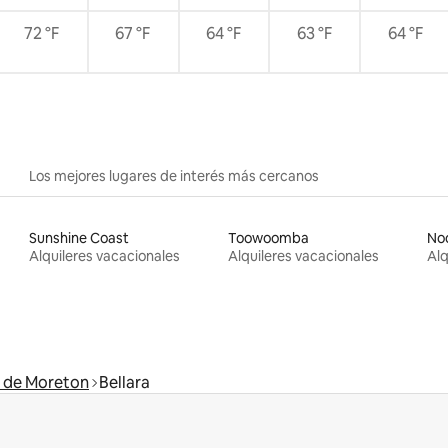
72 °F
67 °F
64 °F
63 °F
64 °F
Los mejores lugares de interés más cercanos
Sunshine Coast
Toowoomba
No
Alquileres vacacionales
Alquileres vacacionales
Alq
a de Moreton
Bellara