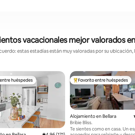
entos vacacionales mejor valorados en
uerdo: estas estadías están muy valoradas por su ubicación, 
 entre huéspedes
Favorito entre huéspedes
 entre huéspedes
Favorito entre huéspedes prefe
Alojamiento en Bellara
Bribie Bliss.
Te sientes como en casa. Un es
acogedor para relajarte y desc
4.83 de 5, 638 reseñas
to en Bellara
Calificación promedio: 4.96 de 5, 171 reseñas
4.96 (171)