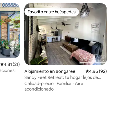
Favorito entre huéspedes
Favorito entre huéspedes
Calificación promedio: 4.81 de 5, 21 reseñas
4.81 (21)
aciones!
Alojamiento en Bongaree
Calificación promedio:
4.96 (92)
Sandy Feet Retreat: tu hogar lejos de
casa
Calidad-precio
·
Familiar
·
Aire
acondicionado