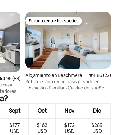
Favorito entre huéspedes
Favorito entre huéspedes
Alojamiento en Beachmere
Calificación promedio:
4.86 (22)
Calificación promedio: 4.95 de 5, 83 reseñas
4.95 (83)
Retiro aislado en un oasis privado en
e casa
Beachmere
Ubicación
·
Familiar
·
Calidad del sueño
teriores
ra?
Sept
Oct
Nov
Dic
$177
$162
$172
$289
USD
USD
USD
USD