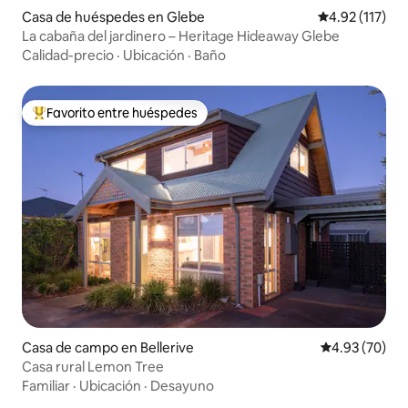
Casa de huéspedes en Glebe
Calificación p
4.92 (117)
La cabaña del jardinero – Heritage Hideaway Glebe
Calidad-precio
·
Ubicación
·
Baño
Favorito entre huéspedes
Favorito entre huéspedes preferido
Casa de campo en Bellerive
Calificación p
4.93 (70)
Casa rural Lemon Tree
Familiar
·
Ubicación
·
Desayuno