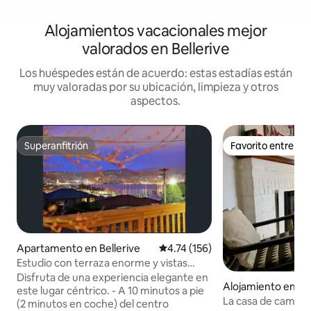
Alojamientos vacacionales mejor
valorados en Bellerive
Los huéspedes están de acuerdo: estas estadías están
muy valoradas por su ubicación, limpieza y otros
aspectos.
Superanfitrión
Favorito entre h
Superanfitrión
Favorito entre h
Apartamento en Bellerive
Calificación promedio: 4.74 de 5
4.74 (156)
Estudio con terraza enorme y vistas
impresionantes; a pie de tiendas
Disfruta de una experiencia elegante en
Alojamiento en Bel
este lugar céntrico. - A 10 minutos a pie
La casa de campo 
(2 minutos en coche) del centro