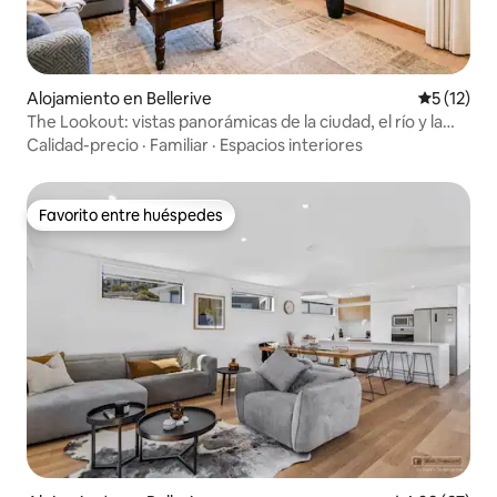
Alojamiento en Bellerive
Calificaci
5 (12)
The Lookout: vistas panorámicas de la ciudad, el río y la
montaña
Calidad-precio
·
Familiar
·
Espacios interiores
Favorito entre huéspedes
Favorito entre huéspedes