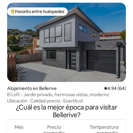
Favorito entre huéspedes
Favorito entre huéspedes preferido
Alojamiento en Bellerive
Calificación p
4.94 (64)
El Loft - Jardín privado, hermosas vistas, moderno
Ubicación
·
Calidad-precio
·
Exactitud
¿Cuál es la mejor época para visitar
Bellerive?
Mes
Precio
Temperatura