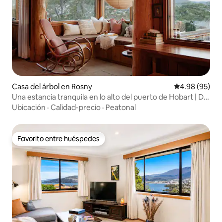
Casa del árbol en Rosny
Calificación p
4.98 (95)
Una estancia tranquila en lo alto del puerto de Hobart | Del
Sol
Ubicación
·
Calidad-precio
·
Peatonal
Favorito entre huéspedes
Favorito entre huéspedes