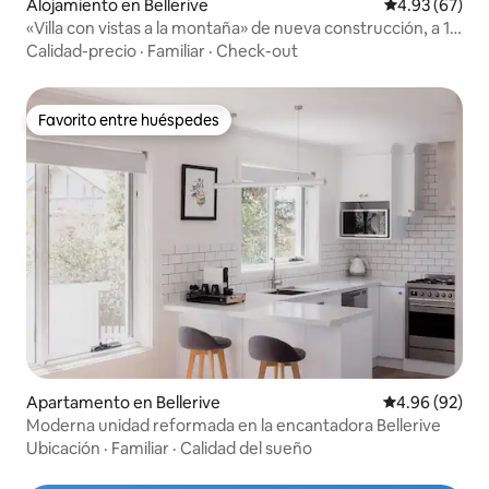
Alojamiento en Bellerive
Calificación p
4.93 (67)
«Villa con vistas a la montaña» de nueva construcción, a 10
minutos del distrito financiero.
Calidad-precio
·
Familiar
·
Check-out
Favorito entre huéspedes
Favorito entre huéspedes
Apartamento en Bellerive
Calificación p
4.96 (92)
Moderna unidad reformada en la encantadora Bellerive
Ubicación
·
Familiar
·
Calidad del sueño