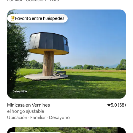
Favorito entre huéspedes
Favorito entre huéspedes preferido
Minicasa en Vernines
Calificación
5.0 (58)
el hongo ajustable
Ubicación
·
Familiar
·
Desayuno