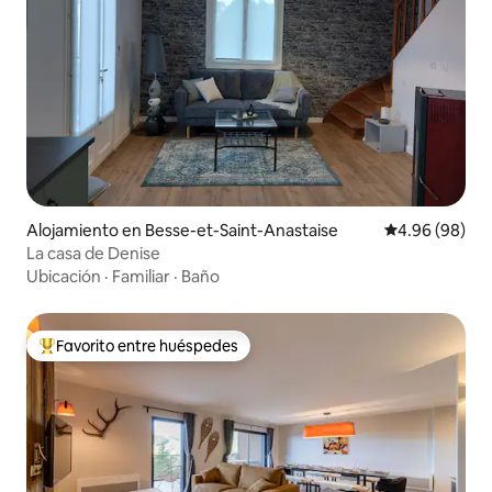
Alojamiento en Besse-et-Saint-Anastaise
Calificación p
4.96 (98)
La casa de Denise
Ubicación
·
Familiar
·
Baño
Favorito entre huéspedes
Favorito entre huéspedes preferido