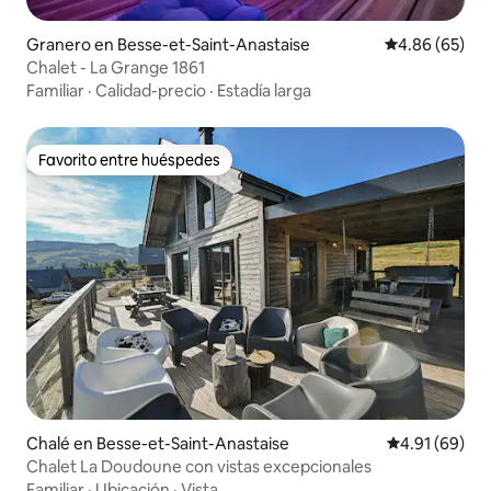
Granero en Besse-et-Saint-Anastaise
Calificación p
4.86 (65)
Chalet - La Grange 1861
Familiar
·
Calidad-precio
·
Estadía larga
Favorito entre huéspedes
Favorito entre huéspedes
Chalé en Besse-et-Saint-Anastaise
Calificación 
4.91 (69)
Chalet La Doudoune con vistas excepcionales
Familiar
·
Ubicación
·
Vista