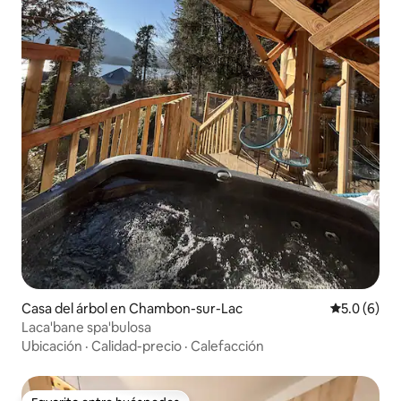
Casa del árbol en Chambon-sur-Lac
Calificació
5.0 (6)
Laca'bane spa'bulosa
Ubicación
·
Calidad-precio
·
Calefacción