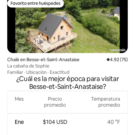
Favorito entre huéspedes
Favorito entre huéspedes
Chalé en Besse-et-Saint-Anastaise
Calificación 
4.92 (75)
La cabaña de Sophie
Familiar
·
Ubicación
·
Exactitud
¿Cuál es la mejor época para visitar
Besse-et-Saint-Anastaise?
Mes
Precio
Temperatura
promedio
promedio
Ene
$104 USD
40 °F