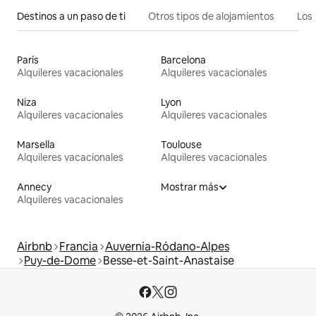
Destinos a un paso de ti
Otros tipos de alojamientos
Los 
París
Barcelona
Alquileres vacacionales
Alquileres vacacionales
Niza
Lyon
Alquileres vacacionales
Alquileres vacacionales
Marsella
Toulouse
Alquileres vacacionales
Alquileres vacacionales
Annecy
Mostrar más
Alquileres vacacionales
Airbnb
Francia
Auvernia-Ródano-Alpes
Puy-de-Dome
Besse-et-Saint-Anastaise