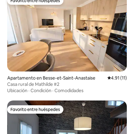
Favorito entre huéspedes
Favorito entre huéspedes
Apartamento en Besse-et-Saint-Anastaise
Calificación 
4.91 (11)
Casa rural de Mathilde #2
Ubicación
·
Condición
·
Comodidades
Favorito entre huéspedes
Favorito entre huéspedes