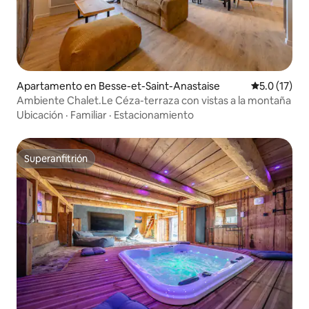
Apartamento en Besse-et-Saint-Anastaise
Calificación
5.0 (17)
Ambiente Chalet.Le Céza-terraza con vistas a la montaña
Ubicación
·
Familiar
·
Estacionamiento
Superanfitrión
Superanfitrión