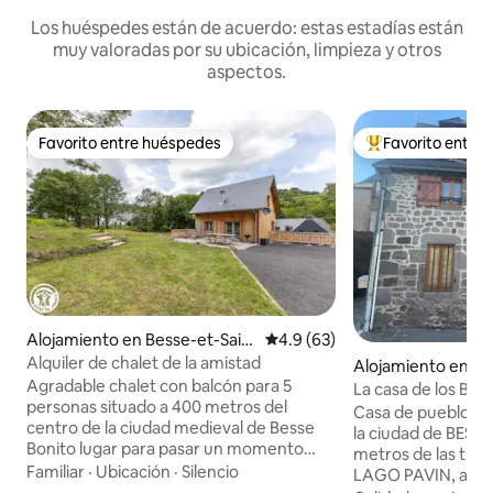
Los huéspedes están de acuerdo: estas estadías están
muy valoradas por su ubicación, limpieza y otros
aspectos.
Favorito entre huéspedes
Favorito entre
Favorito entre huéspedes
Favorito entre hu
Alojamiento en Besse-et-Sain
Calificación promedio: 4.9 de 
4.9 (63)
t-Anastaise
Alquiler de chalet de la amistad
Alojamiento en Be
Agradable chalet con balcón para 5
nt-Anastaise
La casa de los Bes
personas situado a 400 metros del
recarga
Casa de pueblo si
centro de la ciudad medieval de Besse
la ciudad de BESSA
Bonito lugar para pasar un momento
metros de las tien
inolvidable en las montañas Sala de estar
Familiar
·
Ubicación
·
Silencio
LAGO PAVIN, a 10 m
equipada, 2 dormitorios (uno con cama