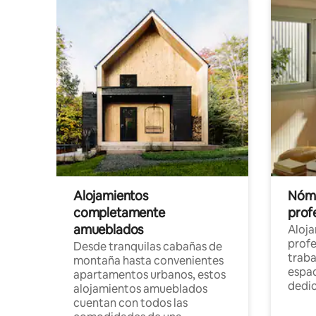
Alojamientos
Nóma
completamente
profe
amueblados
Aloj
profe
Desde tranquilas cabañas de
traba
montaña hasta convenientes
espac
apartamentos urbanos, estos
dedi
alojamientos amueblados
cuentan con todos las