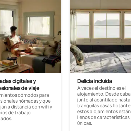
das digitales y
Delicia incluida
sionales de viaje
A veces el destino es el
alojamiento. Desde caba
amientos cómodos para
junto al acantilado hasta
sionales nómadas y que
tranquilas casas flotante
jan a distancia con wifi y
estos alojamientos están
ios de trabajo
llenos de características
cados.
únicas.