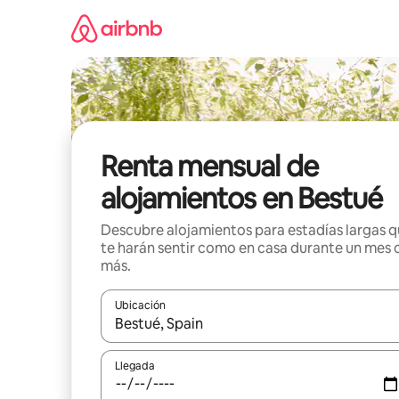
Omite
el
contenido
Renta mensual de
alojamientos en Bestué
Descubre alojamientos para estadías largas 
te harán sentir como en casa durante un mes 
más.
Ubicación
Cuando los resultados estén disponibles, navega co
Llegada