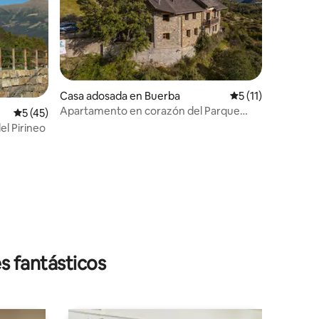
Casa adosada en Buerba
Calificación prome
5 (11)
Apartamento en corazón del Parque
Calificación promedio: 5 de 5, 45 reseñas
5 (45)
Nacional Ordesa
el Pirineo
s fantásticos