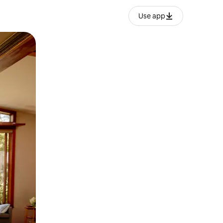
Use app
o o desliza el dedo.