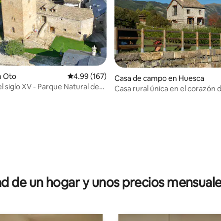
n Oto
Calificación promedio: 4.99 de 5, 167 reseñas
4.99 (167)
Casa de campo en Huesca
el siglo XV - Parque Natural de
Casa rural única en el corazón d
irineos
4.93 de 5, 110 reseñas
 de un hogar y unos precios mensuale