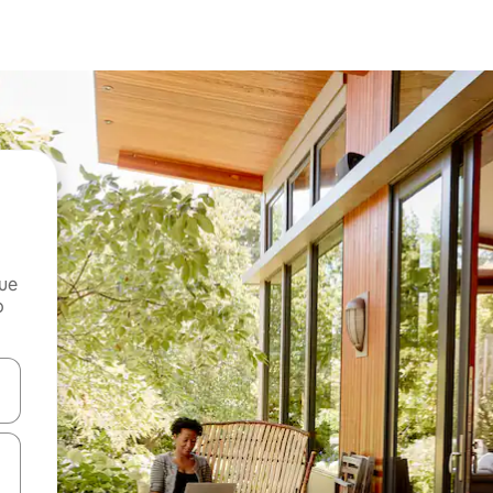
que
o
n las teclas de flecha hacia arriba y hacia abajo o explora con el tact