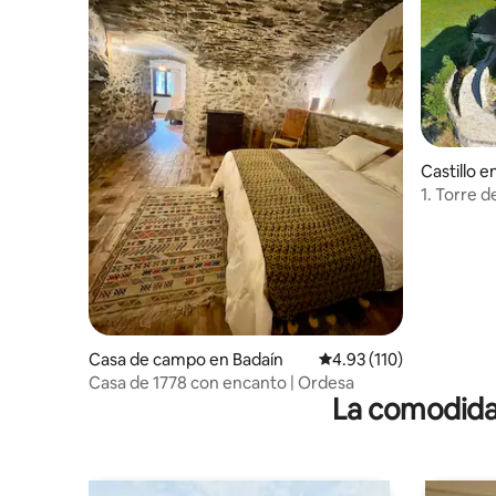
Castillo e
1. Torre d
Ordesa, P
Casa de campo en Badaín
Calificación promedio: 
4.93 (110)
Casa de 1778 con encanto | Ordesa
La comodidad