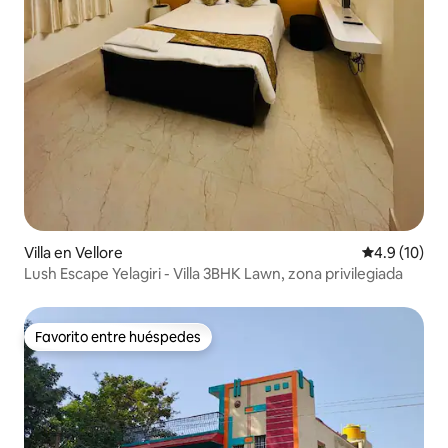
Villa en Vellore
Calificación
4.9 (10)
Lush Escape Yelagiri - Villa 3BHK Lawn, zona privilegiada
Favorito entre huéspedes
Favorito entre huéspedes