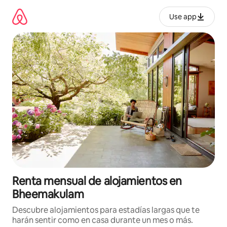
Omite
el
Use app
contenido
Renta mensual de alojamientos en
Bheemakulam
Descubre alojamientos para estadías largas que te
harán sentir como en casa durante un mes o más.