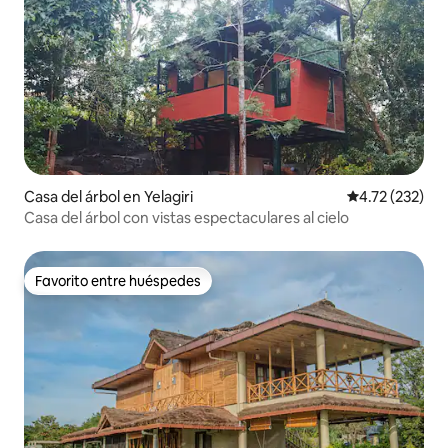
Casa del árbol en Yelagiri
Calificación p
4.72 (232)
Casa del árbol con vistas espectaculares al cielo
Favorito entre huéspedes
Favorito entre huéspedes