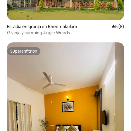
Estadía en granja en Bheemakulam
Calificac
5 (8)
Granja y camping Jingle Woods
Superanfitrión
Superanfitrión