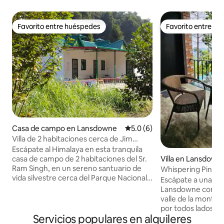
Favorito entre huéspedes
Favorito entre h
Favorito entre huéspedes
Favorito entre h
Casa de campo en Lansdowne
Calificación promedio: 5.0 de
5.0 (6)
Villa de 2 habitaciones cerca de Jim
CorbettI Paz, canto de pájaros,
Escápate al Himalaya en esta tranquila
mascotas permitidas
Villa en Lansdown
casa de campo de 2 habitaciones del Sr.
Ram Singh, en un sereno santuario de
Whispering Pine | 
vida silvestre cerca del Parque Nacional
Escápate a una vill
Jim Corbett (puerta trasera OFFbeat de
Lansdowne con imp
Jim Corbett para una experiencia de
valle de la monta
safari diferente). Despiértate con el
por todos lados. U
canto de los pájaros, toma el té en la
Servicios populares en alquileres
naturaleza, este 