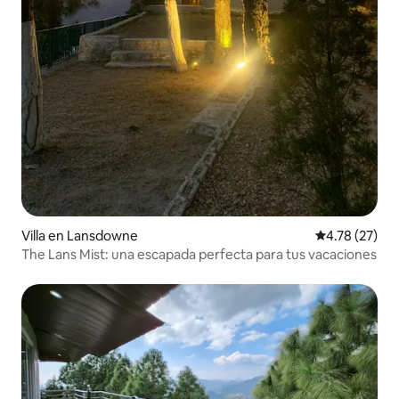
Villa en Lansdowne
Calificación 
4.78 (27)
The Lans Mist: una escapada perfecta para tus vacaciones