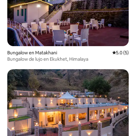
Bungalow en Matakhani
Calificació
5.0 (5)
Bungalow de lujo en Ekukhet, Himalaya