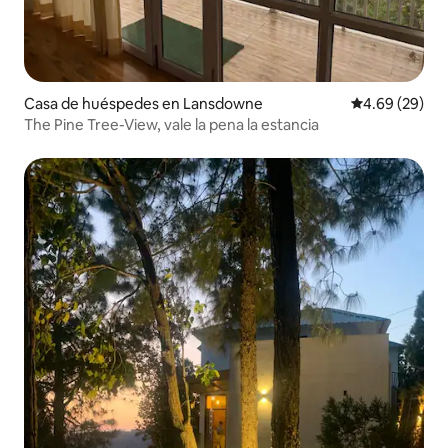
Casa de huéspedes en Lansdowne
Calificación p
4.69 (29)
The Pine Tree-View, vale la pena la estancia