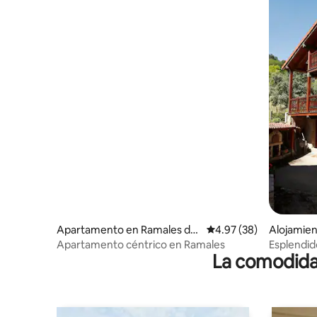
Apartamento en Ramales de l
Calificación promedio:
4.97 (38)
Alojamien
a Victoria
Apartamento céntrico en Ramales
Esplendido
La comodidad
Carranza