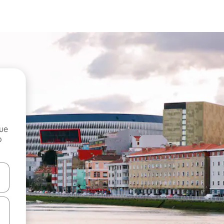
que
o
n las teclas de flecha hacia arriba y hacia abajo o explora con el tact