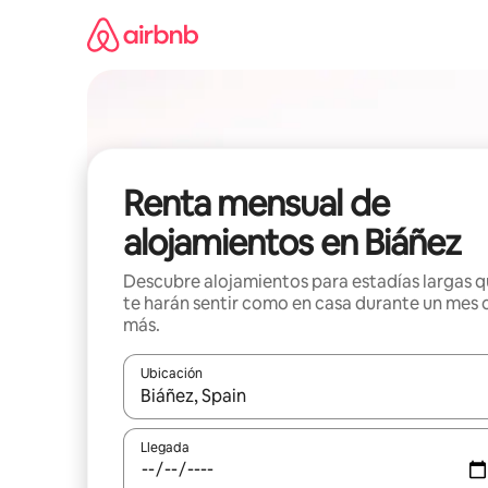
Omite
el
contenido
Renta mensual de
alojamientos en Biáñez
Descubre alojamientos para estadías largas 
te harán sentir como en casa durante un mes 
más.
Ubicación
Cuando los resultados estén disponibles, navega co
Llegada