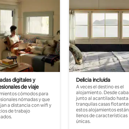
das digitales y
Delicia incluida
sionales de viaje
A veces el destino es el
alojamiento. Desde caba
amientos cómodos para
junto al acantilado hasta
sionales nómadas y que
tranquilas casas flotante
jan a distancia con wifi y
estos alojamientos están
ios de trabajo
llenos de características
cados.
únicas.