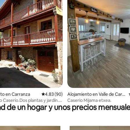
 4.97 de 5, 38 reseñas
to en Carranza
Calificación promedio: 4.83 de 5, 90 reseñas
4.83 (90)
Alojamiento en Valle de Carra
nza
 Caserío.Dos plantas y jardín.
Caserio Mijama etxea.
 de un hogar y unos precios mensuale