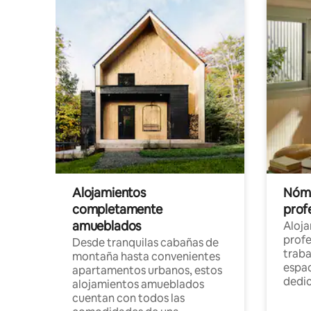
Alojamientos
Nóma
completamente
profe
amueblados
Aloj
profe
Desde tranquilas cabañas de
traba
montaña hasta convenientes
espac
apartamentos urbanos, estos
dedi
alojamientos amueblados
cuentan con todos las