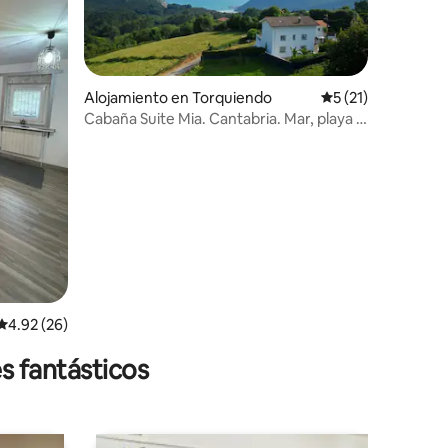
Alojamiento en Torquiendo
Calificación prome
5 (21)
Cabaña Suite Mia. Cantabria. Mar, playa y
montaña.
Calificación promedio: 4.92 de 5, 26 reseñas
4.92 (26)
s fantásticos