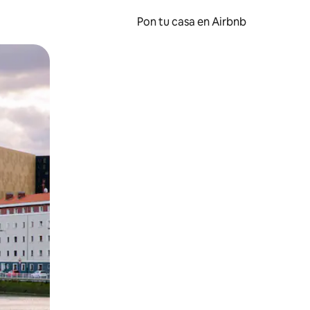
Pon tu casa en Airbnb
o o desliza el dedo.