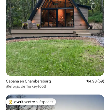
Cabaña en Chambersburg
Calificación p
4.98 (59)
¡Refugio de Turkeyfoot!
Favorito entre huéspedes
Favorito entre huéspedes preferido