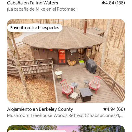
Cabaña en Falling Waters
Calificación pr
4.84 (136)
¡La cabaña de Mike en el Potomac!
Favorito entre huéspedes
Favorito entre huéspedes
Alojamiento en Berkeley County
Calificación p
4.94 (66)
Mushroom Treehouse Woods Retreat (2 habitaciones/1,5
baños)