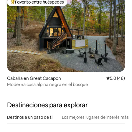
Favorito entre huéspedes
Favorito entre huéspedes preferido
Cabaña en Great Cacapon
Calificación
5.0 (46)
Moderna casa alpina negra en el bosque
Destinaciones para explorar
Destinos a un paso de ti
Los mejores lugares de interés más 