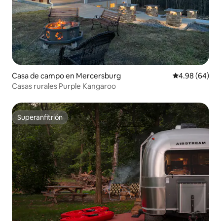
Casa de campo en Mercersburg
Calificación p
4.98 (64)
Casas rurales Purple Kangaroo
Superanfitrión
Superanfitrión