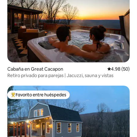
Cabaña en Great Cacapon
Calificación p
4.98 (50)
Retiro privado para parejas | Jacuzzi, sauna y vistas
Favorito entre huéspedes
Favorito entre huéspedes preferido