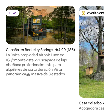
Luxe
Favorito entre
Luxe
Favorito entre hu
Cabaña en Berkeley Springs
Calificación promedio: 4.99 de 5
4.99 (186)
La única propiedad Airbnb Luxe de
Virginia Occidental
IG @montevistawv Escapada de lujo
diseñada profesionalmente para
alquileres de corta duración Vista
panorámica🏔️ masiva de 3 estados
Campo de prácticas de🏌️‍♂️ golf 🏀
Pickleball, baloncesto, voleibol y tenis.
Minidisco 🎮 PlayStation 5 Jacuzzi para♨️
6 personas Sonido 🔊Sonos en todas
partes Cargador de vehículos eléctricos
de🔋 nivel 2 Ruta de🥾 senderismo en el
Casa del árbol en
sitio 🌳 33 acres privados, sin horario de
stown
Acogedora casa de