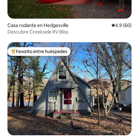
Casa rodante en Hedgesville
Calificación 
4.9 (60)
Descubre Creekside RV Bliss
Favorito entre huéspedes
Favorito entre huéspedes preferido