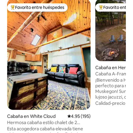
Favorito entre huéspedes
Favorito entre
Favorito entre huéspedes preferido
Favorito entre hu
Cabaña en Herse
Cabaña A-Frame fre
vistas y chimenea
¡Bienvenido a Hers
perfecto para relaj
Muskegon! Sumérge
lujoso jacuzzi, con
disfruta de las noc
Calidad-precio
·
Fa
verano, accede a 
independiente, una
Cabaña en White Cloud
Calificación promedio: 4.95 de 5
4.95 (195)
negra y muchos asie
Hermosa cabaña estilo chalet de 2
Explora el sender
dormitorios
Esta acogedora cabaña elevada tiene
bicicleta o a pie o 