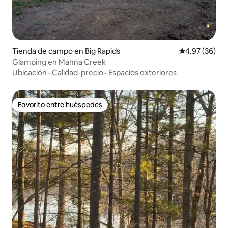
Tienda de campo en Big Rapids
Calificación p
4.97 (36)
Glamping en Manna Creek
Ubicación
·
Calidad-precio
·
Espacios exteriores
Favorito entre huéspedes
Favorito entre huéspedes