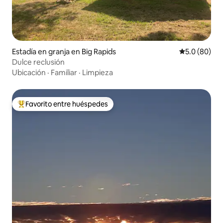
Estadía en granja en Big Rapids
Calificación
5.0 (80)
Dulce reclusión
Ubicación
·
Familiar
·
Limpieza
Favorito entre huéspedes
Favorito entre huéspedes preferido