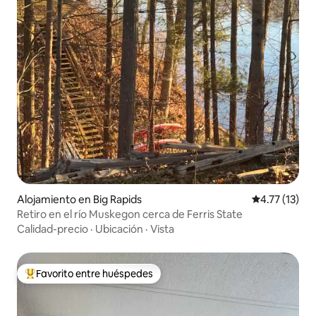
Alojamiento en Big Rapids
Calificación 
4.77 (13)
Retiro en el río Muskegon cerca de Ferris State
Calidad-precio
·
Ubicación
·
Vista
Favorito entre huéspedes
Favorito entre huéspedes preferido