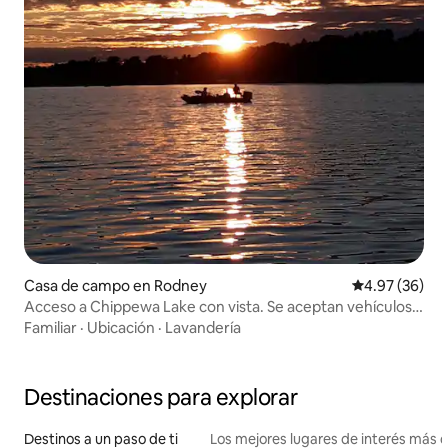
Casa de campo en Rodney
Calificación p
4.97 (36)
Acceso a Chippewa Lake con vista. Se aceptan vehículos
todoterreno.
Familiar
·
Ubicación
·
Lavandería
Destinaciones para explorar
Destinos a un paso de ti
Los mejores lugares de interés más 