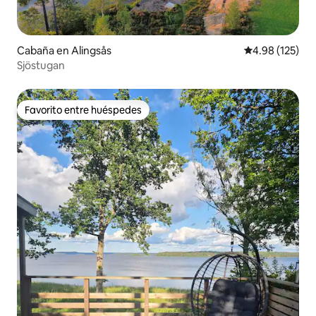
Cabaña en Alingsås
Calificación p
4.98 (125)
Sjöstugan
Favorito entre huéspedes
Favorito entre huéspedes