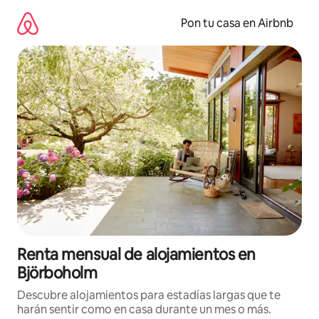
Omite
el
Pon tu casa en Airbnb
contenido
Renta mensual de alojamientos en
Björboholm
Descubre alojamientos para estadías largas que te
harán sentir como en casa durante un mes o más.