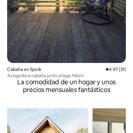
Cabaña en Sjovik
Calificación 
4.97 (31)
Acogedora cabaña junto al lago Mjörn
La comodidad de un hogar y unos
precios mensuales fantásticos