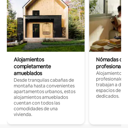
Alojamientos
Nómadas digit
completamente
profesionales 
amueblados
Alojamientos 
profesionales 
Desde tranquilas cabañas de
trabajan a dist
montaña hasta convenientes
espacios de tr
apartamentos urbanos, estos
dedicados.
alojamientos amueblados
cuentan con todos las
comodidades de una
vivienda.