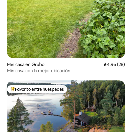
Minicasa en Gråbo
Calificación p
4.96 (28)
Minicasa con la mejor ubicación.
Favorito entre huéspedes
Favorito entre huéspedes preferido